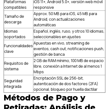
Plataformas
iOS 11+, Android 5.0+, versión web móvil
compatibles
responsive
Approx. 50 MB para iOS, 45 MB para
Tamaño de
Android, con actualizaciones
descarga
automáticas
Idiomas
Español, inglés, ruso, y otros 10 idiomas,
soportados
seleccionables en ajustes
Apuestas en vivo, streaming de
Funcionalidades
eventos, cash out, notificaciones push,
clave
gestión de banca
2 GB de RAM mínimo, 100 MB de espacio
Requisitos de
libre, conexión a Internet de al menos 1
sistema
Mbps
Encriptación SSL de 256-bit,
Seguridad
autenticación de dos factores (2FA)
integrada
opcional, bloqueo por huella dactilar
Métodos de Pago y
Retiradas: Análisis de