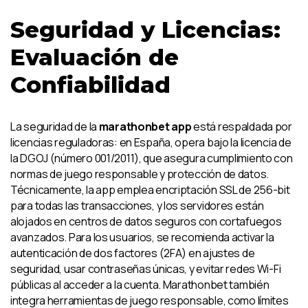
Seguridad y Licencias:
Evaluación de
Confiabilidad
La seguridad de la
marathonbet app
está respaldada por
licencias reguladoras: en España, opera bajo la licencia de
la DGOJ (número 001/2011), que asegura cumplimiento con
normas de juego responsable y protección de datos.
Técnicamente, la app emplea encriptación SSL de 256-bit
para todas las transacciones, y los servidores están
alojados en centros de datos seguros con cortafuegos
avanzados. Para los usuarios, se recomienda activar la
autenticación de dos factores (2FA) en ajustes de
seguridad, usar contraseñas únicas, y evitar redes Wi-Fi
públicas al acceder a la cuenta. Marathonbet también
integra herramientas de juego responsable, como límites