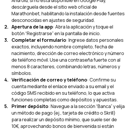
Android, si no está disponible en Google Play,
descárguela desde el sitio web oficial de
Marathonbet, habilitando la instalación desde fuentes
desconocidas en ajustes de seguridad.
Apertura de la app
: Abra la aplicación y toque el
botón “Registrarse” en la pantalla de inicio.
Completar el formulario
: Ingrese datos personales
exactos, incluyendo nombre completo, fecha de
nacimiento, dirección de correo electrónico y número
de teléfono móvil. Use una contraseña fuerte con al
menos 8 caracteres, combinando letras, números y
símbolos.
Verificación de correo y teléfono
: Confirme su
cuenta mediante el enlace enviado a su email y el
código SMS recibido en su teléfono, lo que activa
funciones completas como depósitos y apuestas.
Primer depósito
: Navegue a la sección “Banca” y elija
un método de pago (ej., tarjeta de crédito o Skrill)
para realizar un depósito mínimo, que suele ser de
10€, aprovechando bonos de bienvenida si están