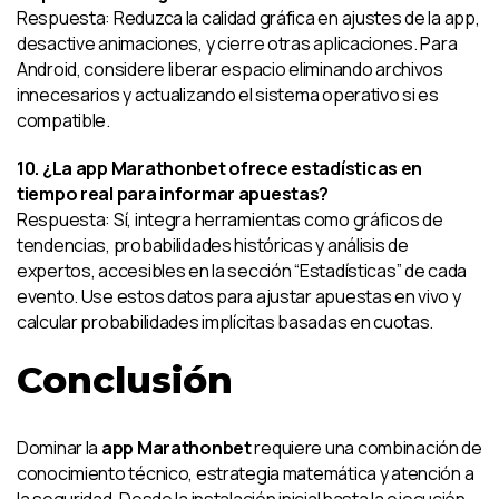
Respuesta: Reduzca la calidad gráfica en ajustes de la app,
desactive animaciones, y cierre otras aplicaciones. Para
Android, considere liberar espacio eliminando archivos
innecesarios y actualizando el sistema operativo si es
compatible.
10. ¿La app Marathonbet ofrece estadísticas en
tiempo real para informar apuestas?
Respuesta: Sí, integra herramientas como gráficos de
tendencias, probabilidades históricas y análisis de
expertos, accesibles en la sección “Estadísticas” de cada
evento. Use estos datos para ajustar apuestas en vivo y
calcular probabilidades implícitas basadas en cuotas.
Conclusión
Dominar la
app Marathonbet
requiere una combinación de
conocimiento técnico, estrategia matemática y atención a