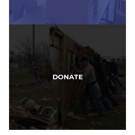
DONATE