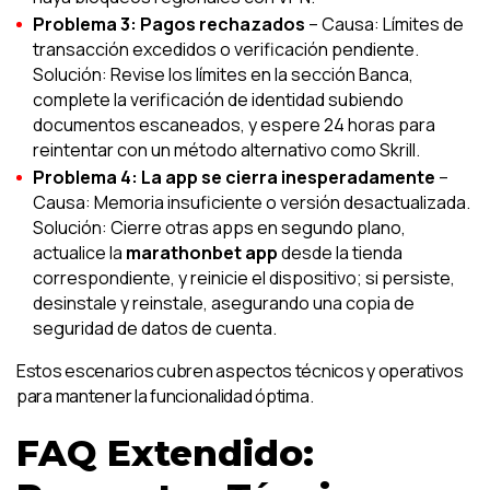
Problema 3: Pagos rechazados
– Causa: Límites de
transacción excedidos o verificación pendiente.
Solución: Revise los límites en la sección Banca,
complete la verificación de identidad subiendo
documentos escaneados, y espere 24 horas para
reintentar con un método alternativo como Skrill.
Problema 4: La app se cierra inesperadamente
–
Causa: Memoria insuficiente o versión desactualizada.
Solución: Cierre otras apps en segundo plano,
actualice la
marathonbet app
desde la tienda
correspondiente, y reinicie el dispositivo; si persiste,
desinstale y reinstale, asegurando una copia de
seguridad de datos de cuenta.
Estos escenarios cubren aspectos técnicos y operativos
para mantener la funcionalidad óptima.
FAQ Extendido: