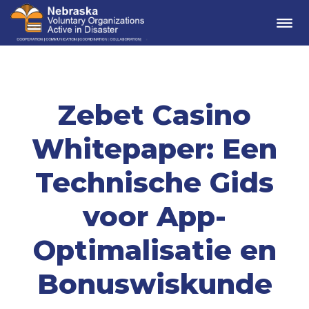
Me
Zebet Casino
Whitepaper: Een
Technische Gids
voor App-
Optimalisatie en
Bonuswiskunde