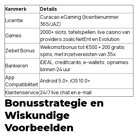
Kenmerk
Details
Curacao eGaming (licentienummer
Licentie
365/JAZ)
2000+ slots, tafelspellen, live casino van
Games
providers zoals NetEnt en Evolution
Welkomstbonus tot €500 + 200 gratis
Zebet Bonus
spins, met inzetvereisten van 35x
iDEAL, creditcards, e-wallets; opnames
Bankieren
binnen 24 uur
App
Android 5.0+, iOS 10.0+
Compatibiliteit
Klantenservice
24/7 live chat en e-mail
Bonusstrategie en
Wiskundige
Voorbeelden