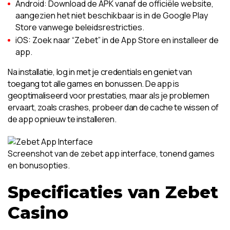
Android: Download de APK vanaf de officiële website,
aangezien het niet beschikbaar is in de Google Play
Store vanwege beleidsrestricties.
iOS: Zoek naar “Zebet” in de App Store en installeer de
app.
Na installatie, log in met je credentials en geniet van
toegang tot alle games en bonussen. De app is
geoptimaliseerd voor prestaties, maar als je problemen
ervaart, zoals crashes, probeer dan de cache te wissen of
de app opnieuw te installeren.
Screenshot van de zebet app interface, tonend games
en bonusopties.
Specificaties van Zebet
Casino