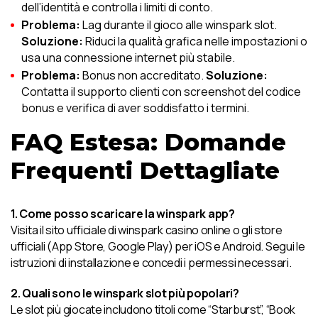
dell’identità e controlla i limiti di conto.
Problema:
Lag durante il gioco alle winspark slot.
Soluzione:
Riduci la qualità grafica nelle impostazioni o
usa una connessione internet più stabile.
Problema:
Bonus non accreditato.
Soluzione:
Contatta il supporto clienti con screenshot del codice
bonus e verifica di aver soddisfatto i termini.
FAQ Estesa: Domande
Frequenti Dettagliate
1. Come posso scaricare la winspark app?
Visita il sito ufficiale di winspark casino online o gli store
ufficiali (App Store, Google Play) per iOS e Android. Segui le
istruzioni di installazione e concedi i permessi necessari.
2. Quali sono le winspark slot più popolari?
Le slot più giocate includono titoli come “Starburst”, “Book