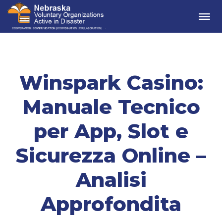
Me
Winspark Casino:
Manuale Tecnico
per App, Slot e
Sicurezza Online –
Analisi
Approfondita