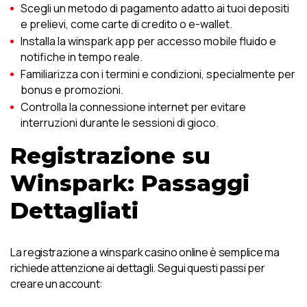
Scegli un metodo di pagamento adatto ai tuoi depositi
e prelievi, come carte di credito o e-wallet.
Installa la winspark app per accesso mobile fluido e
notifiche in tempo reale.
Familiarizza con i termini e condizioni, specialmente per
bonus e promozioni.
Controlla la connessione internet per evitare
interruzioni durante le sessioni di gioco.
Registrazione su
Winspark: Passaggi
Dettagliati
La registrazione a winspark casino online è semplice ma
richiede attenzione ai dettagli. Segui questi passi per
creare un account: