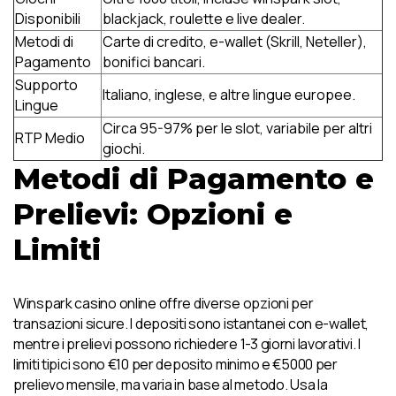
Disponibili
blackjack, roulette e live dealer.
Metodi di
Carte di credito, e-wallet (Skrill, Neteller),
Pagamento
bonifici bancari.
Supporto
Italiano, inglese, e altre lingue europee.
Lingue
Circa 95-97% per le slot, variabile per altri
RTP Medio
giochi.
Metodi di Pagamento e
Prelievi: Opzioni e
Limiti
Winspark casino online offre diverse opzioni per
transazioni sicure. I depositi sono istantanei con e-wallet,
mentre i prelievi possono richiedere 1-3 giorni lavorativi. I
limiti tipici sono €10 per deposito minimo e €5000 per
prelievo mensile, ma varia in base al metodo. Usa la