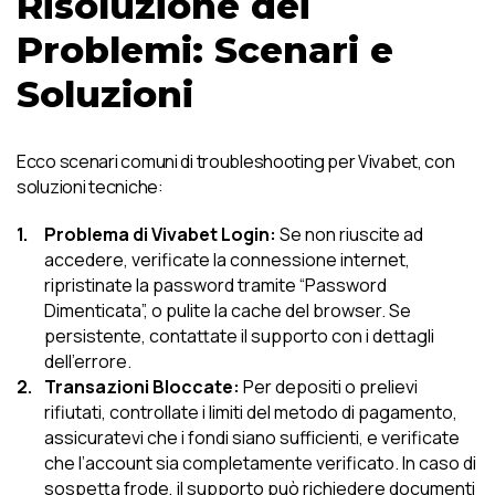
Risoluzione dei
Problemi: Scenari e
Soluzioni
Ecco scenari comuni di troubleshooting per Vivabet, con
soluzioni tecniche:
Problema di Vivabet Login:
Se non riuscite ad
accedere, verificate la connessione internet,
ripristinate la password tramite “Password
Dimenticata”, o pulite la cache del browser. Se
persistente, contattate il supporto con i dettagli
dell’errore.
Transazioni Bloccate:
Per depositi o prelievi
rifiutati, controllate i limiti del metodo di pagamento,
assicuratevi che i fondi siano sufficienti, e verificate
che l’account sia completamente verificato. In caso di
sospetta frode, il supporto può richiedere documenti