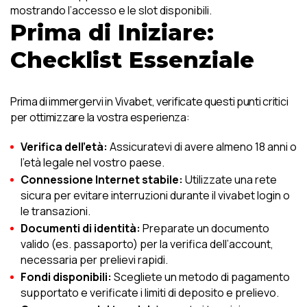
mostrando l’accesso e le slot disponibili.
Prima di Iniziare:
Checklist Essenziale
Prima di immergervi in Vivabet, verificate questi punti critici
per ottimizzare la vostra esperienza:
Verifica dell’età:
Assicuratevi di avere almeno 18 anni o
l’età legale nel vostro paese.
Connessione Internet stabile:
Utilizzate una rete
sicura per evitare interruzioni durante il vivabet login o
le transazioni.
Documenti di identità:
Preparate un documento
valido (es. passaporto) per la verifica dell’account,
necessaria per prelievi rapidi.
Fondi disponibili:
Scegliete un metodo di pagamento
supportato e verificate i limiti di deposito e prelievo.