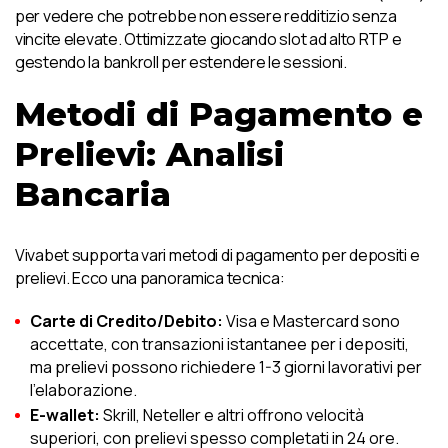
per vedere che potrebbe non essere redditizio senza
vincite elevate. Ottimizzate giocando slot ad alto RTP e
gestendo la bankroll per estendere le sessioni.
Metodi di Pagamento e
Prelievi: Analisi
Bancaria
Vivabet supporta vari metodi di pagamento per depositi e
prelievi. Ecco una panoramica tecnica:
Carte di Credito/Debito:
Visa e Mastercard sono
accettate, con transazioni istantanee per i depositi,
ma prelievi possono richiedere 1-3 giorni lavorativi per
l’elaborazione.
E-wallet:
Skrill, Neteller e altri offrono velocità
superiori, con prelievi spesso completati in 24 ore.