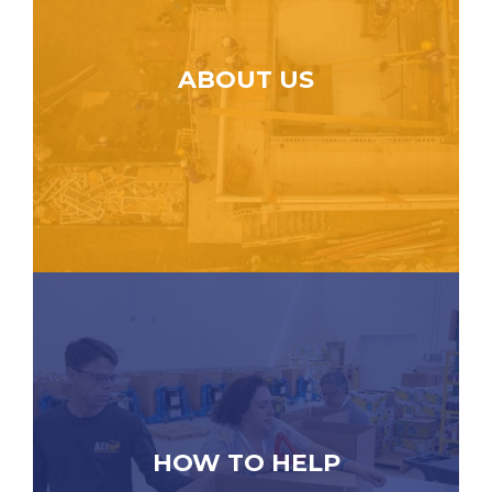
ABOUT US
HOW TO HELP