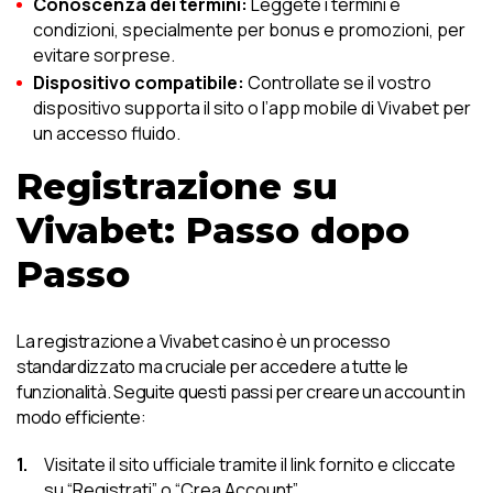
Conoscenza dei termini:
Leggete i termini e
condizioni, specialmente per bonus e promozioni, per
evitare sorprese.
Dispositivo compatibile:
Controllate se il vostro
dispositivo supporta il sito o l’app mobile di Vivabet per
un accesso fluido.
Registrazione su
Vivabet: Passo dopo
Passo
La registrazione a Vivabet casino è un processo
standardizzato ma cruciale per accedere a tutte le
funzionalità. Seguite questi passi per creare un account in
modo efficiente:
Visitate il sito ufficiale tramite il link fornito e cliccate
su “Registrati” o “Crea Account”.