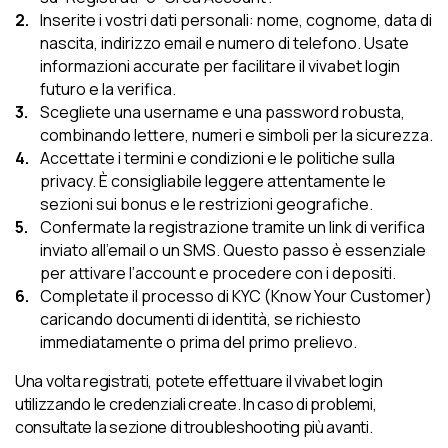
Inserite i vostri dati personali: nome, cognome, data di
nascita, indirizzo email e numero di telefono. Usate
informazioni accurate per facilitare il vivabet login
futuro e la verifica.
Scegliete una username e una password robusta,
combinando lettere, numeri e simboli per la sicurezza.
Accettate i termini e condizioni e le politiche sulla
privacy. È consigliabile leggere attentamente le
sezioni sui bonus e le restrizioni geografiche.
Confermate la registrazione tramite un link di verifica
inviato all’email o un SMS. Questo passo è essenziale
per attivare l’account e procedere con i depositi.
Completate il processo di KYC (Know Your Customer)
caricando documenti di identità, se richiesto
immediatamente o prima del primo prelievo.
Una volta registrati, potete effettuare il vivabet login
utilizzando le credenziali create. In caso di problemi,
consultate la sezione di troubleshooting più avanti.