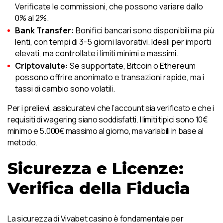
Verificate le commissioni, che possono variare dallo
0% al 2%.
Bank Transfer:
Bonifici bancari sono disponibili ma più
lenti, con tempi di 3-5 giorni lavorativi. Ideali per importi
elevati, ma controllate i limiti minimi e massimi.
Criptovalute:
Se supportate, Bitcoin o Ethereum
possono offrire anonimato e transazioni rapide, ma i
tassi di cambio sono volatili.
Per i prelievi, assicuratevi che l’account sia verificato e che i
requisiti di wagering siano soddisfatti. I limiti tipici sono 10€
minimo e 5.000€ massimo al giorno, ma variabili in base al
metodo.
Sicurezza e Licenze:
Verifica della Fiducia
La sicurezza di Vivabet casino è fondamentale per