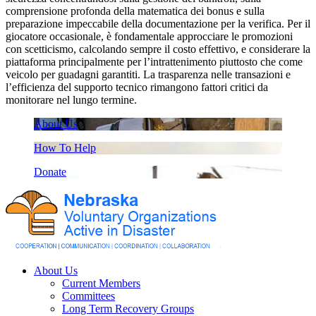
comprensione profonda della matematica dei bonus e sulla
preparazione impeccabile della documentazione per la verifica. Per il
giocatore occasionale, è fondamentale approcciare le promozioni
con scetticismo, calcolando sempre il costo effettivo, e considerare la
piattaforma principalmente per l’intrattenimento piuttosto che come
veicolo per guadagni garantiti. La trasparenza nelle transazioni e
l’efficienza del supporto tecnico rimangono fattori critici da
monitorare nel lungo termine.
About Us
How To Help
Donate
About Us
Current Members
Committees
Long Term Recovery Groups