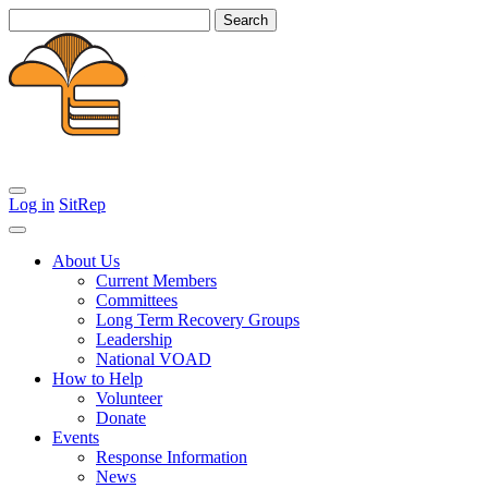
Search
for:
Menu
Log in
SitRep
Search
About Us
Current Members
Committees
Long Term Recovery Groups
Leadership
National VOAD
How to Help
Volunteer
Donate
Events
Response Information
News