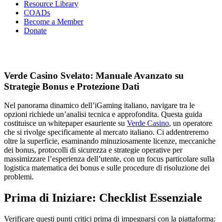
Resource Library
COADs
Become a Member
Donate
Verde Casino Svelato: Manuale Avanzato su
Strategie Bonus e Protezione Dati
Nel panorama dinamico dell’iGaming italiano, navigare tra le
opzioni richiede un’analisi tecnica e approfondita. Questa guida
costituisce un whitepaper esauriente su
Verde Casino
, un operatore
che si rivolge specificamente al mercato italiano. Ci addentreremo
oltre la superficie, esaminando minuziosamente licenze, meccaniche
dei bonus, protocolli di sicurezza e strategie operative per
massimizzare l’esperienza dell’utente, con un focus particolare sulla
logistica matematica dei bonus e sulle procedure di risoluzione dei
problemi.
Prima di Iniziare: Checklist Essenziale
Verificare questi punti critici prima di impegnarsi con la piattaforma: