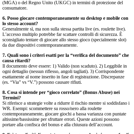
(MGA) o del Regno Unito (UKGC) in termini di protezione del
consumatore.
6. Posso giocare contemporaneamente su desktop e mobile con
lo stesso account?
Generalmente sì, ma non sulla stessa partita live (es. roulette live).
L’accesso multiplo potrebbe far scattare controlli di sicurezza. È
sconsigliato tentare di giocare allo stesso gioco (specialmente slot)
da due dispositivi contemporaneamente.
7. Quali sono i criteri esatti per la “verifica del documento” che
causa ritardi?
Il documento deve essere: 1) Valido (non scaduto). 2) Leggibile in
ogni dettaglio (nessun riflesso, angoli tagliati). 3) Corrispondente
esattamente al nome inserito in fase di registrazione. Discrepanze
(es. “Via” vs “V.”) possono causare rifiuti.
8. Cosa si intende per “gioco correlato” (Bonus Abuse) nei
Termini?
Si riferisce a strategie volte a ridurre il rischio mentre si soddisfano i
WR. Esempi: scommettere su rosso/nero alla roulette
contemporaneamente, giocare giochi a bassa varianza con puntate
altissime/bassissime per sfruttare errori. Queste azioni possono
portare alla confisca del bonus e alla chiusura dell’account.