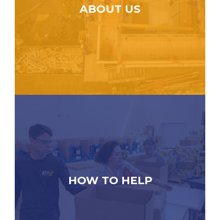
ABOUT US
HOW TO HELP