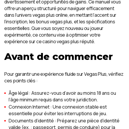
divertissement et opportunités de gains. Ce manuel vous
offre un aperçu structuré pour naviguer efficacement
dans l’univers vegas plus online, en mettant l’accent sur
l’inscription, les bonus vegas plus, et les spécifications
essentielles. Que vous soyez nouveau ou joueur
expérimenté, ce contenu vise à optimiser votre
expérience sur ce casino vegas plus réputé.
Avant de commencer
Pour garantir une expérience fluide sur Vegas Plus, vérifiez
ces points clés :
Âge légal : Assurez-vous d’avoir au moins 18 ans ou
l’âge minimum requis dans votre juridiction.
Connexion Internet : Une connexion stable est
essentielle pour éviter les interruptions de jeu.
Documents d’identité : Préparez une pièce d’identité
valide (ex. : passeport, permis de conduire) pour la