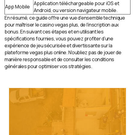
Application téléchargeable pour iOS et
App Mobile
Android, ou version navigateur mobile.
En résumé, ce guide offre une vue d’ensemble technique
pour maîtriser le casino vegas plus, de l’inscription aux
bonus. En suivant ces étapes et en utilisant les
spécifications fournies, vous pouvez profiter d’une
expérience de jeu sécurisée et divertissante sur la
plateforme vegas plus online. N’oubliez pas de jouer de
manière responsable et de consulter les conditions
générales pour optimiser vos stratégies.