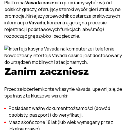
Platforma
Vavada casino
to popularny wybór wśród
polskich graczy, oferujący szeroki wybór gier i atrakcyjne
promocje. Niniejszy przewodnik dostarcza praktycznych
informacji o
Vavada
, koncentrując się na procesie
rejestracji i podstawowych funkcjach, abyś mógł
rozpocząć grę szybko i bezpiecznie.
Nowoczesny interfejs Vavada casino jest dostosowany
do urządzeń mobilnych i stacjonarnych.
Zanim zaczniesz
Przed założeniem konta w kasynie Vavada, upewnij się, że
spełniasz te kluczowe warunki:
Posiadasz ważny dokument tożsamości (dowód
osobisty, paszport) do weryfikacji.
Masz skończone 18 lat (lub wiek wymagany przez
lokalne prawo).