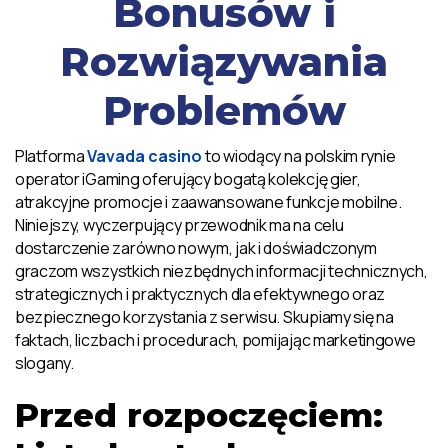
Bonusów i
Rozwiązywania
Problemów
Platforma
Vavada casino
to wiodący na polskim rynie
operator iGaming oferujący bogatą kolekcję gier,
atrakcyjne promocje i zaawansowane funkcje mobilne.
Niniejszy, wyczerpujący przewodnik ma na celu
dostarczenie zarówno nowym, jak i doświadczonym
graczom wszystkich niezbędnych informacji technicznych,
strategicznych i praktycznych dla efektywnego oraz
bezpiecznego korzystania z serwisu. Skupiamy się na
faktach, liczbach i procedurach, pomijając marketingowe
slogany.
Przed rozpoczęciem: