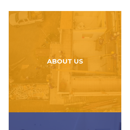
ABOUT US