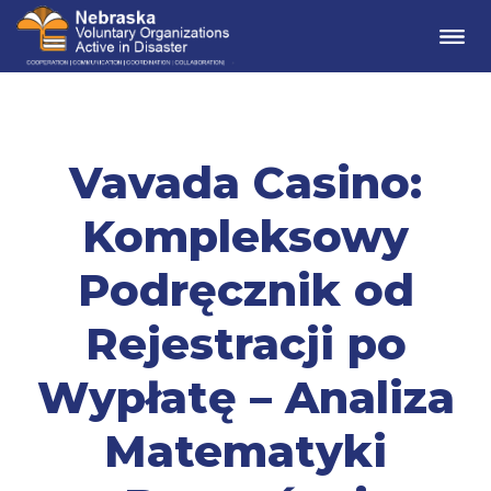
Me
Vavada Casino:
Kompleksowy
Podręcznik od
Rejestracji po
Wypłatę – Analiza
Matematyki