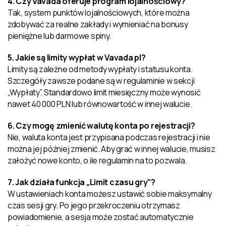
4. Czy Vavada oferuje program lojalnościowy?
Tak, system punktów lojalnościowych, które można
zdobywać za realne zakłady i wymieniać na bonusy
pieniężne lub darmowe spiny.
5. Jakie są limity wypłat w Vavada pl?
Limity są zależne od metody wypłaty i statusu konta.
Szczegóły zawsze podane są w regulaminie w sekcji
„Wypłaty”. Standardowo limit miesięczny może wynosić
nawet 40 000 PLN lub równowartość w innej walucie.
6. Czy mogę zmienić walutę konta po rejestracji?
Nie, waluta konta jest przypisana podczas rejestracji i nie
można jej później zmienić. Aby grać w innej walucie, musisz
założyć nowe konto, o ile regulamin na to pozwala.
7. Jak działa funkcja „Limit czasu gry”?
W ustawieniach konta możesz ustawić sobie maksymalny
czas sesji gry. Po jego przekroczeniu otrzymasz
powiadomienie, a sesja może zostać automatycznie