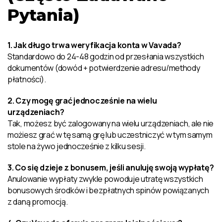
Pytania)
1. Jak długo trwa weryfikacja konta w Vavada?
Standardowo do 24-48 godzin od przesłania wszystkich
dokumentów (dowód + potwierdzenie adresu/methody
płatności).
2. Czy mogę grać jednocześnie na wielu
urządzeniach?
Tak, możesz być zalogowany na wielu urządzeniach, ale nie
możiesz grać w tę samą grę lub uczestniczyć w tym samym
stole na żywo jednocześnie z kilku sesji.
3. Co się dzieje z bonusem, jeśli anuluję swoją wypłatę?
Anulowanie wypłaty zwykle powoduje utratę wszystkich
bonusowych środków i bezpłatnych spinów powiązanych
z daną promocją.