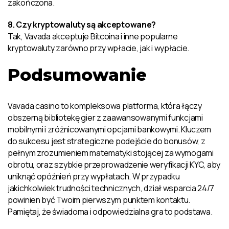
zakończona.
8. Czy kryptowaluty są akceptowane?
Tak, Vavada akceptuje Bitcoina i inne popularne
kryptowaluty zarówno przy wpłacie, jak i wypłacie.
Podsumowanie
Vavada casino to kompleksowa platforma, która łączy
obszerną bibliotekę gier z zaawansowanymi funkcjami
mobilnymi i zróżnicowanymi opcjami bankowymi. Kluczem
do sukcesu jest strategiczne podejście do bonusów, z
pełnym zrozumieniem matematyki stojącej za wymogami
obrotu, oraz szybkie przeprowadzenie weryfikacji KYC, aby
uniknąć opóźnień przy wypłatach. W przypadku
jakichkolwiek trudności technicznych, dział wsparcia 24/7
powinien być Twoim pierwszym punktem kontaktu.
Pamiętaj, że świadoma i odpowiedzialna gra to podstawa.