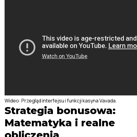
Wideo: Przegląd interfejsu i funkcji kasyna Vavada.
Strategia bonusowa:
Matematyka i realne
obliczenia