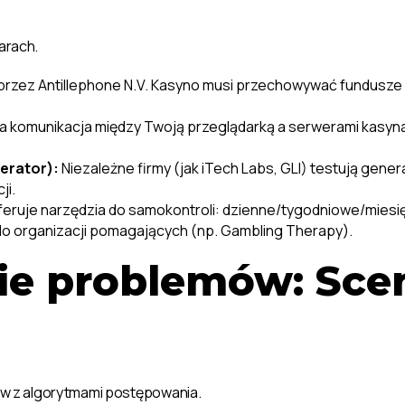
arach.
rzez Antillephone N.V. Kasyno musi przechowywać fundusze g
 komunikacja między Twoją przeglądarką a serwerami kasyna 
erator):
Niezależne firmy (jak iTech Labs, GLI) testują gener
ji.
eruje narzędzia do samokontroli: dzienne/tygodniowe/miesi
 do organizacji pomagających (np. Gambling Therapy).
e problemów: Scen
w z algorytmami postępowania.