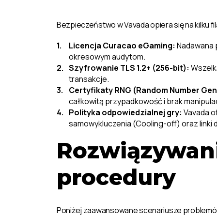
Bezpieczeństwo w Vavada opiera się na kilku fil
Licencja Curacao eGaming:
Nadawana p
okresowym audytom.
Szyfrowanie TLS 1.2+ (256-bit):
Wszelka
transakcje.
Certyfikaty RNG (Random Number Gen
całkowitą przypadkowość i brak manipulac
Polityka odpowiedzialnej gry:
Vavada of
samowykluczenia (Cooling-off) oraz linki
Rozwiązywani
procedury
Poniżej zaawansowane scenariusze problemó