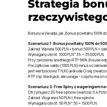
Strategia bon
rzeczywisteg
Bonusy w Vavada, jak „Bonus powitalny 100% do
Scenariusz 1: Bonus powitalny 100% do 500
Zakład: Wpłata 500 PLN + bonus 500 PLN = sa
Wymagany obrót: 1000 PLN * 35 = 35 000 PLN.
Przy założeniu średniego RTP 96% (house edge 
Początkowe saldo (1000 PLN) minus oczekiwana
jest wartościowy TYLKO jeśli uda Ci się zreali
RTP (np. blackjack, ale uwaga – często ma on o
Scenariusz 2: Free Spiny z wageringiem na
Otrzymujesz 25 free spinów (wartość 0.4 PLN/
Zakład: Wygrałeś 50 PLN z free spinów.
Wymagany obrót: 50 PLN * 30 = 1500 PLN.