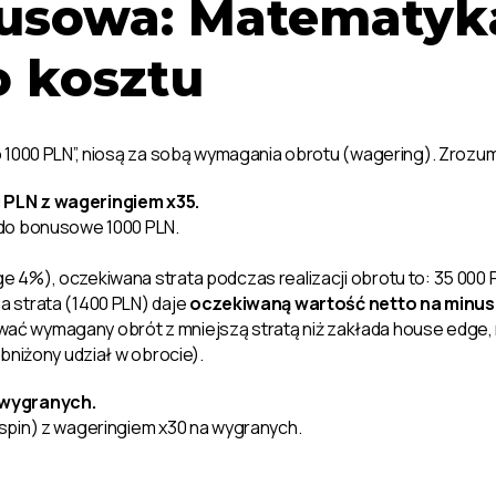
usowa: Matematyka
o kosztu
 1000 PLN”, niosą za sobą wymagania obrotu (wagering). Zrozum
 PLN z wageringiem x35.
ldo bonusowe 1000 PLN.
4%), oczekiwana strata podczas realizacji obrotu to: 35 000 PL
 strata (1400 PLN) daje
oczekiwaną wartość netto na minus
zować wymagany obrót z mniejszą stratą niż zakłada house edge, n
bniżony udział w obrocie).
 wygranych.
spin) z wageringiem x30 na wygranych.