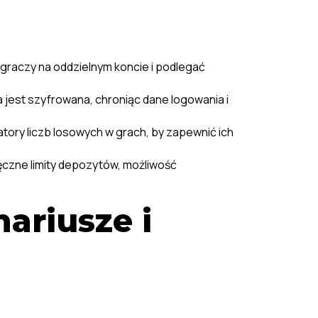
raczy na oddzielnym koncie i podlegać
jest szyfrowana, chroniąc dane logowania i
atory liczb losowych w grach, by zapewnić ich
ęczne limity depozytów, możliwość
ariusze i