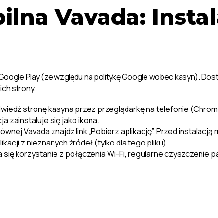
ilna Vavada: Instal
a
ie Google Play (ze względu na politykę Google wobec kasyn). D
ich strony.
wiedź stronę kasyna przez przeglądarkę na telefonie (Chrome, 
a zainstaluje się jako ikona.
ównej Vavada znajdź link „Pobierz aplikację”. Przed instalacj
kacji z nieznanych źródeł (tylko dla tego pliku).
ca się korzystanie z połączenia Wi-Fi, regularne czyszczenie 