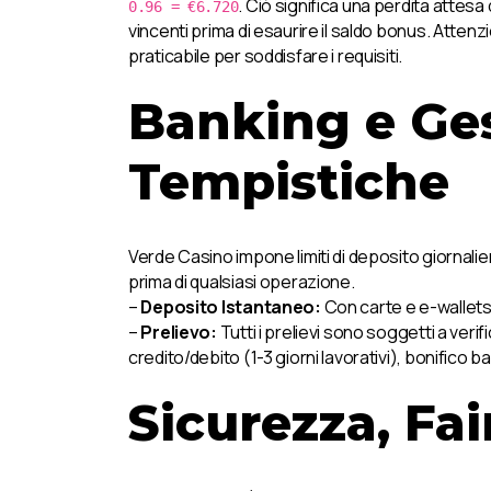
. Ciò significa una perdita attesa
0.96 = €6.720
vincenti prima di esaurire il saldo bonus. Attenz
praticabile per soddisfare i requisiti.
Banking e Ges
Tempistiche
Verde Casino impone limiti di deposito giornalie
prima di qualsiasi operazione.
–
Deposito Istantaneo:
Con carte e e-wallets 
–
Prelievo:
Tutti i prelievi sono soggetti a ver
credito/debito (1-3 giorni lavorativi), bonifico ban
Sicurezza, Fa