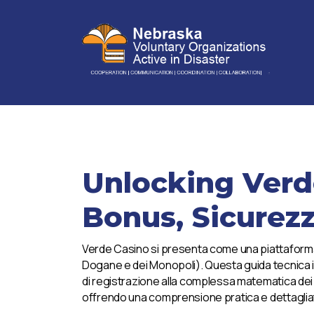
Unlocking Verd
Bonus, Sicurezz
Verde Casino si presenta come una piattaforma 
Dogane e dei Monopoli). Questa guida tecnica in
di registrazione alla complessa matematica dei b
offrendo una comprensione pratica e dettagliat