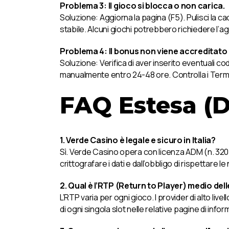
Problema 3: Il gioco si blocca o non carica.
Soluzione: Aggiorna la pagina (F5). Pulisci la 
stabile. Alcuni giochi potrebbero richiedere l’a
Problema 4: Il bonus non viene accreditato 
Soluzione: Verifica di aver inserito eventuali c
manualmente entro 24-48 ore. Controlla i Termin
FAQ Estesa (
1. Verde Casino è legale e sicuro in Italia?
Sì. Verde Casino opera con licenza ADM (n. 32074
crittografare i dati e dall’obbligo di rispettare 
2. Qual è l’RTP (Return to Player) medio del
L’RTP varia per ogni gioco. I provider di alto l
di ogni singola slot nelle relative pagine di info