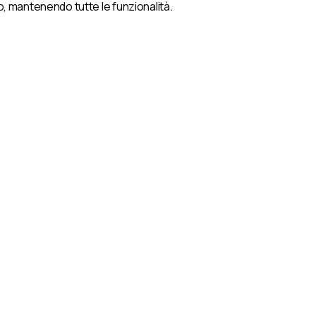
mo, mantenendo tutte le funzionalità.