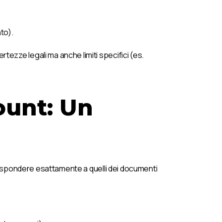
to).
zze legali ma anche limiti specifici (es.
ount: Un
rrispondere esattamente a quelli dei documenti