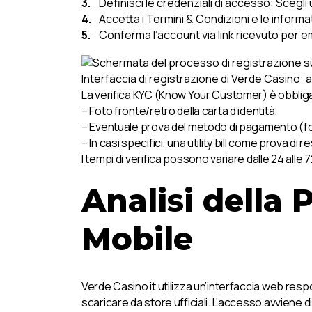
Definisci le credenziali di accesso: Scegl
Accetta i Termini & Condizioni e le informat
Conferma l’account via link ricevuto per em
Interfaccia di registrazione di Verde Casino: a
La verifica KYC (Know Your Customer) è obbligato
– Foto fronte/retro della carta d’identità.
– Eventuale prova del metodo di pagamento (foto 
– In casi specifici, una utility bill come prova di 
I tempi di verifica possono variare dalle 24 alle 7
Analisi della 
Mobile
Verde Casino it utilizza un’interfaccia web resp
scaricare da store ufficiali. L’accesso avviene