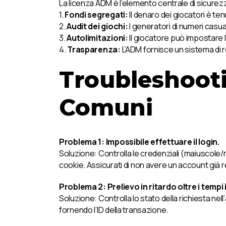
La licenza ADM è l’elemento centrale di sicurez
1.
Fondi segregati:
Il denaro dei giocatori è ten
2.
Audit dei giochi:
I generatori di numeri casual
3.
Autolimitazioni:
Il giocatore può impostare l
4.
Trasparenza:
L’ADM fornisce un sistema di re
Troubleshooti
Comuni
Problema 1: Impossibile effettuare il login.
Soluzione: Controlla le credenziali (maiuscole/
cookie. Assicurati di non avere un account già r
Problema 2: Prelievo in ritardo oltre i tempi 
Soluzione: Controlla lo stato della richiesta nel
fornendo l’ID della transazione.