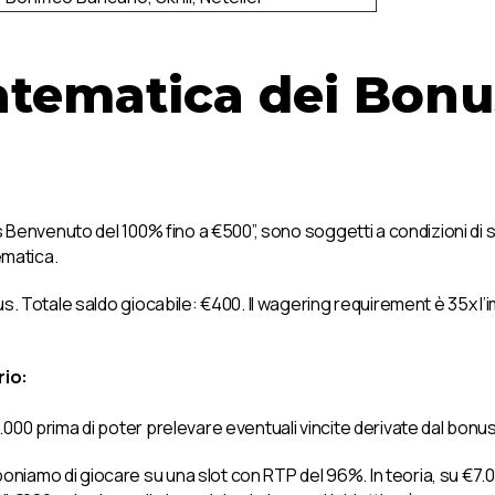
atematica dei Bonus
us Benvenuto del 100% fino a €500”, sono soggetti a condizioni
ematica.
us. Totale saldo giocabile: €400. Il wagering requirement è 35x 
rio:
00 prima di poter prelevare eventuali vincite derivate dal bonus
niamo di giocare su una slot con RTP del 96%. In teoria, su €7.0