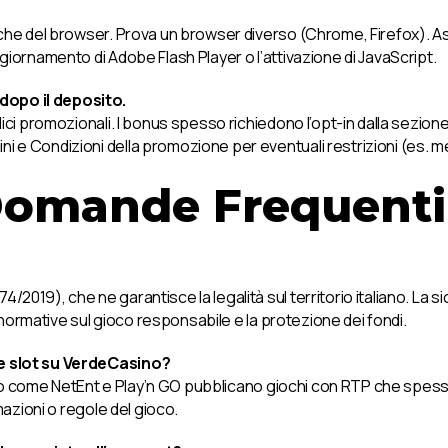
cache del browser. Prova un browser diverso (Chrome, Firefox). As
ggiornamento di Adobe Flash Player o l’attivazione di JavaScript.
dopo il deposito.
odici promozionali. I bonus spesso richiedono l’opt-in dalla sezio
i e Condizioni della promozione per eventuali restrizioni (es. m
Domande Frequenti
/2019), che ne garantisce la legalità sul territorio italiano. La s
le normative sul gioco responsabile e la protezione dei fondi.
le slot su VerdeCasino?
ivello come NetEnt e Play’n GO pubblicano giochi con RTP che spess
rmazioni o regole del gioco.