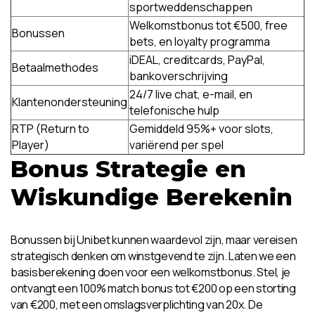
sportweddenschappen
Welkomstbonus tot €500, free
Bonussen
bets, en loyalty programma
iDEAL, creditcards, PayPal,
Betaalmethodes
bankoverschrijving
24/7 live chat, e-mail, en
Klantenondersteuning
telefonische hulp
RTP (Return to
Gemiddeld 95%+ voor slots,
Player)
variërend per spel
Bonus Strategie en
Wiskundige Berekenin
Bonussen bij Unibet kunnen waardevol zijn, maar vereisen
strategisch denken om winstgevend te zijn. Laten we een
basisberekening doen voor een welkomstbonus. Stel, je
ontvangt een 100% match bonus tot €200 op een storting
van €200, met een omslagsverplichting van 20x. De