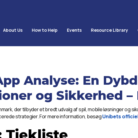
About Us
How to Help
Events
Resource Library
App Analyse: En Dyb
tioner og Sikkerhed – 
mark, der tilbyder et bredt udvalg af spil, mobile løsninger og si
ancerede strategier. For mere information, besøg
Unibets offici
 Tjekliste