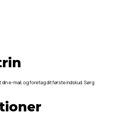
trin
 din e-mail, og foretag dit første indskud. Sørg
tioner