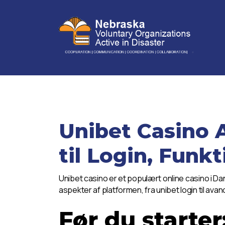
Unibet Casino 
til Login, Funk
Unibet casino er et populært online casino i Dan
aspekter af platformen, fra unibet login til av
Før du starter: