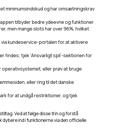
 et minimumsindskud og har omsætningskrav
 appen tilbyder bedre ydeevne og funktioner.
rer, men mange slots har over 96%, hvilket
via kundeservice-portalen for at aktivere
 findes; tjek ‘Ansvarligt spil’-sektionen for
 operativsystemet, eller prøv at bruge
jemmesiden, eller ring til det danske
rk for at undgå restriktioner, og tjek
tag. Ved at følge disse trin og forstå
dybere ind i funktionerne via den officielle