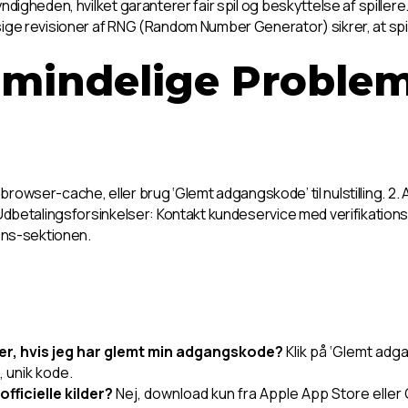
digheden, hvilket garanterer fair spil og beskyttelse af spillere
ige revisioner af RNG (Random Number Generator) sikrer, at spi
Almindelige Proble
yd browser-cache, eller brug ‘Glemt adgangskode’ til nulstilling. 2
 Udbetalingsforsinkelser: Kontakt kundeservice med verifikation
ions-sektionen.
er, hvis jeg har glemt min adgangskode?
Klik på ‘Glemt adg
, unik kode.
fficielle kilder?
Nej, download kun fra Apple App Store eller