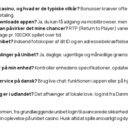
sino, og hvad er de typiske vilkår?
Bonusser kræver ofte
etaling.
downloade appen?
Ja, du kan få adgang via mobilbrowser, men
dan påvirker det mine chancer?
RTP (Return to Player) varie
age pr. 100 DKK spillet over tid.
nibet?
Indsend fotokopier af dit ID og en adressebekræftelse 
alinger på Unibet?
Ja, daglige, ugentlige og månedlige grænser
er på min enhed?
Kontroller enhedens specifikationer, opdater
ervice på dansk?
Brug live chat-funktionen i appen eller på h
g er i udlandet?
Det afhænger af lokale love; log ind fra Danma
en, fra grundlæggende unibet login til avancerede sikkerhedstil
levelse på unibet casino. Husk altid at spille ansvarligt og dyk 