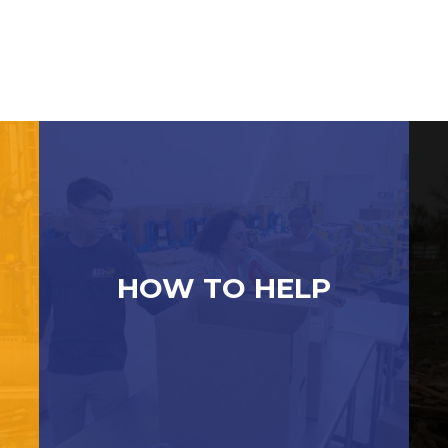
HOW TO HELP