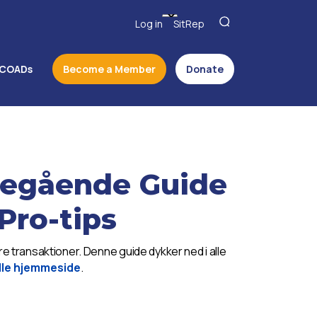
Log in
SitRep
COADs
Become a Member
Donate
degående Guide
Pro-tips
kre transaktioner. Denne guide dykker ned i alle
elle hjemmeside
.