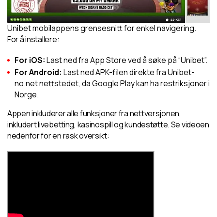
Unibet mobilappens grensesnitt for enkel navigering.
For å installere:
For iOS:
Last ned fra App Store ved å søke på “Unibet”.
For Android:
Last ned APK-filen direkte fra Unibet-
no.net nettstedet, da Google Play kan ha restriksjoner i
Norge.
Appen inkluderer alle funksjoner fra nettversjonen,
inkludert livebetting, kasinospill og kundestøtte. Se videoen
nedenfor for en rask oversikt: