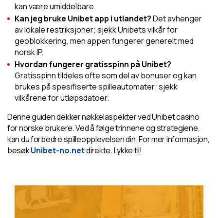
kan være umiddelbare.
Kan jeg bruke Unibet app i utlandet?
Det avhenger
av lokale restriksjoner; sjekk Unibets vilkår for
geoblokkering, men appen fungerer generelt med
norsk IP.
Hvordan fungerer gratisspinn på Unibet?
Gratisspinn tildeles ofte som del av bonuser og kan
brukes på spesifiserte spilleautomater; sjekk
vilkårene for utløpsdatoer.
Denne guiden dekker nøkkelaspekter ved Unibet casino
for norske brukere. Ved å følge trinnene og strategiene,
kan du forbedre spilleopplevelsen din. For mer informasjon,
besøk
Unibet-no.net
direkte. Lykke til!