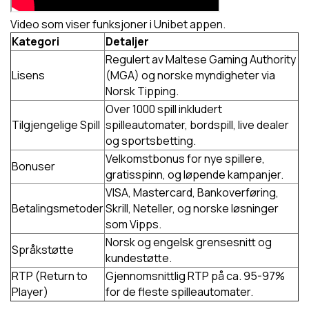
Video som viser funksjoner i Unibet appen.
Kategori
Detaljer
Regulert av Maltese Gaming Authority
Lisens
(MGA) og norske myndigheter via
Norsk Tipping.
Over 1000 spill inkludert
Tilgjengelige Spill
spilleautomater, bordspill, live dealer
og sportsbetting.
Velkomstbonus for nye spillere,
Bonuser
gratisspinn, og løpende kampanjer.
VISA, Mastercard, Bankoverføring,
Betalingsmetoder
Skrill, Neteller, og norske løsninger
som Vipps.
Norsk og engelsk grensesnitt og
Språkstøtte
kundestøtte.
RTP (Return to
Gjennomsnittlig RTP på ca. 95-97%
Player)
for de fleste spilleautomater.