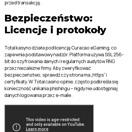
przed transakcją.
Bezpieczeństwo:
Licencje i protokoły
Total kasyno działa pod licencją Curacao eGaming, co
zapewnia podstawowy nadzór. Platforma używa SSL 256-
bit do szyfrowania danych i regularnych audytów RNG
przez niezależne firmy. Aby zweryfikować
bezpieczeństwo, sprawdź czy strona ma „https” i
certyfikaty. W Total casino opinie, często podkreśla się
konieczność unikania phishingu – nigdy nie udostępniaj
danych logowania przez e-maile.