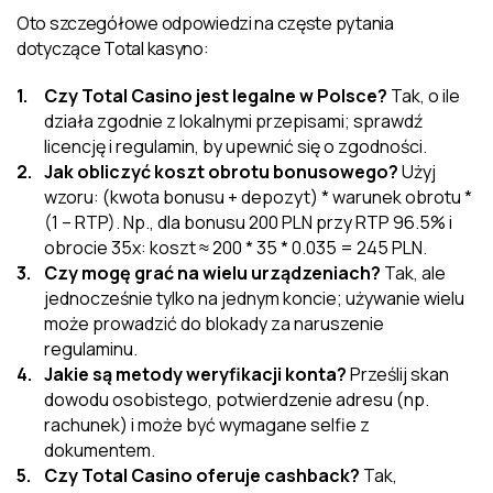
Oto szczegółowe odpowiedzi na częste pytania
dotyczące Total kasyno:
Czy Total Casino jest legalne w Polsce?
Tak, o ile
działa zgodnie z lokalnymi przepisami; sprawdź
licencję i regulamin, by upewnić się o zgodności.
Jak obliczyć koszt obrotu bonusowego?
Użyj
wzoru: (kwota bonusu + depozyt) * warunek obrotu *
(1 – RTP). Np., dla bonusu 200 PLN przy RTP 96.5% i
obrocie 35x: koszt ≈ 200 * 35 * 0.035 = 245 PLN.
Czy mogę grać na wielu urządzeniach?
Tak, ale
jednocześnie tylko na jednym koncie; używanie wielu
może prowadzić do blokady za naruszenie
regulaminu.
Jakie są metody weryfikacji konta?
Prześlij skan
dowodu osobistego, potwierdzenie adresu (np.
rachunek) i może być wymagane selfie z
dokumentem.
Czy Total Casino oferuje cashback?
Tak,