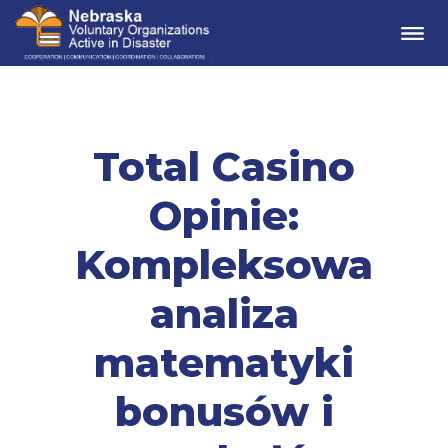
Me
Total Casino
Opinie:
Kompleksowa
analiza
matematyki
bonusów i