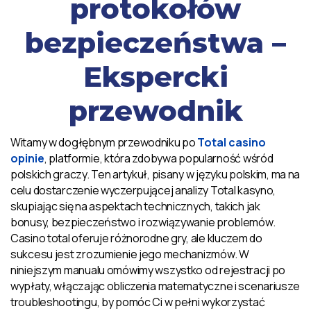
protokołów
bezpieczeństwa –
Ekspercki
przewodnik
Witamy w dogłębnym przewodniku po
Total casino
opinie
, platformie, która zdobywa popularność wśród
polskich graczy. Ten artykuł, pisany w języku polskim, ma na
celu dostarczenie wyczerpującej analizy Total kasyno,
skupiając się na aspektach technicznych, takich jak
bonusy, bezpieczeństwo i rozwiązywanie problemów.
Casino total oferuje różnorodne gry, ale kluczem do
sukcesu jest zrozumienie jego mechanizmów. W
niniejszym manualu omówimy wszystko od rejestracji po
wypłaty, włączając obliczenia matematyczne i scenariusze
troubleshootingu, by pomóc Ci w pełni wykorzystać