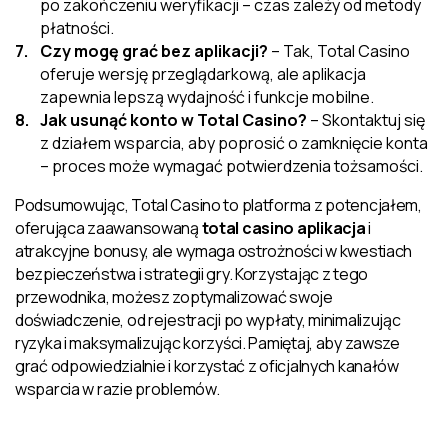
po zakończeniu weryfikacji – czas zależy od metody
płatności.
Czy mogę grać bez aplikacji?
– Tak, Total Casino
oferuje wersję przeglądarkową, ale aplikacja
zapewnia lepszą wydajność i funkcje mobilne.
Jak usunąć konto w Total Casino?
– Skontaktuj się
z działem wsparcia, aby poprosić o zamknięcie konta
– proces może wymagać potwierdzenia tożsamości.
Podsumowując, Total Casino to platforma z potencjałem,
oferująca zaawansowaną
total casino aplikacja
i
atrakcyjne bonusy, ale wymaga ostrożności w kwestiach
bezpieczeństwa i strategii gry. Korzystając z tego
przewodnika, możesz zoptymalizować swoje
doświadczenie, od rejestracji po wypłaty, minimalizując
ryzyka i maksymalizując korzyści. Pamiętaj, aby zawsze
grać odpowiedzialnie i korzystać z oficjalnych kanałów
wsparcia w razie problemów.