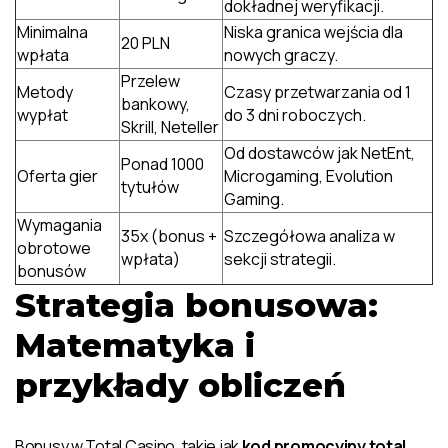
dokładnej weryfikacji.
Minimalna
Niska granica wejścia dla
20 PLN
wpłata
nowych graczy.
Przelew
Metody
Czasy przetwarzania od 1
bankowy,
wypłat
do 3 dni roboczych.
Skrill, Neteller
Od dostawców jak NetEnt,
Ponad 1000
Oferta gier
Microgaming, Evolution
tytułów
Gaming.
Wymagania
35x (bonus +
Szczegółowa analiza w
obrotowe
wpłata)
sekcji strategii.
bonusów
Strategia bonusowa:
Matematyka i
przykłady obliczeń
Bonusy w Total Casino, takie jak
kod promocyjny total