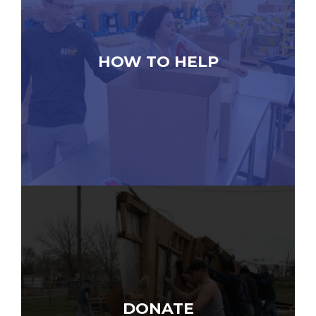
HOW TO HELP
DONATE