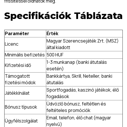
frissítéssel oldhatók meg.
Specifikációk Táblázata
Paraméter
Érték
Magyar Szerencsejáték Zrt. (MSZ)
Licenc
által kiadott
Minimális befizetés
500 HUF
1-3 munkanap (banki átutalás
Kifizetési idő
esetén)
Támogatott
Bankkártya, Skrill, Neteller, banki
fizetési módok
átutalás
Sportfogadás, kaszinó játékok, élő
Játékkínálat
fogadások
Üdvözlő bónusz, feltétlen és
Bónusz típusok
feltételes promóciók
Email, telefon, élő chat (magyar
Ügyfélszolgálat
nyelvű)