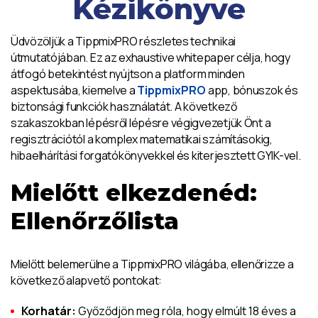
Kézikönyve
Üdvözöljük a TippmixPRO részletes technikai
útmutatójában. Ez az exhaustive whitepaper célja, hogy
átfogó betekintést nyújtson a platform minden
aspektusába, kiemelve a
TippmixPRO
app, bónuszok és
biztonsági funkciók használatát. A következő
szakaszokban lépésről lépésre végigvezetjük Önt a
regisztrációtól a komplex matematikai számításokig,
hibaelhárítási forgatókönyvekkel és kiterjesztett GYIK-vel.
Mielőtt elkezdenéd:
Ellenőrzőlista
Mielőtt belemerülne a TippmixPRO világába, ellenőrizze a
következő alapvető pontokat:
Korhatár:
Győződjön meg róla, hogy elmúlt 18 éves a