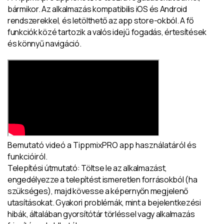
bármikor. Az alkalmazás kompatibilis iOS és Android
rendszerekkel, és letölthető az app store-okból. A fő
funkciók közé tartozik a valós idejű fogadás, értesítések
és könnyű navigáció.
Bemutató videó a TippmixPRO app használatáról és
funkcióiról.
Telepítési útmutató: Töltse le az alkalmazást,
engedélyezze a telepítést ismeretlen forrásokból (ha
szükséges), majd kövesse a képernyőn megjelenő
utasításokat. Gyakori problémák, mint a bejelentkezési
hibák, általában gyorsítótár törléssel vagy alkalmazás