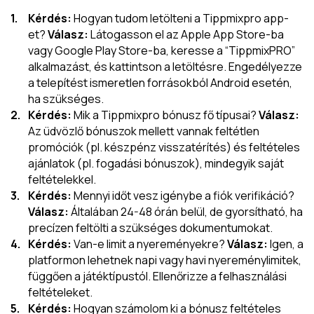
Kérdés:
Hogyan tudom letölteni a Tippmixpro app-
et?
Válasz:
Látogasson el az Apple App Store-ba
vagy Google Play Store-ba, keresse a “TippmixPRO”
alkalmazást, és kattintson a letöltésre. Engedélyezze
a telepítést ismeretlen forrásokból Android esetén,
ha szükséges.
Kérdés:
Mik a Tippmixpro bónusz fő típusai?
Válasz:
Az üdvözlő bónuszok mellett vannak feltétlen
promóciók (pl. készpénz visszatérítés) és feltételes
ajánlatok (pl. fogadási bónuszok), mindegyik saját
feltételekkel.
Kérdés:
Mennyi időt vesz igénybe a fiók verifikáció?
Válasz:
Általában 24-48 órán belül, de gyorsítható, ha
precízen feltölti a szükséges dokumentumokat.
Kérdés:
Van-e limit a nyereményekre?
Válasz:
Igen, a
platformon lehetnek napi vagy havi nyereménylimitek,
függően a játéktípustól. Ellenőrizze a felhasználási
feltételeket.
Kérdés:
Hogyan számolom ki a bónusz feltételes