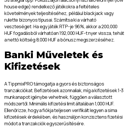
Strategiai tipp: Fókuszáljon alacsony háználó előnnyel (low
house edge) rendelkező játékokra a feltételes
követelmények teljesítéséhez, például blackjack vagy
rulette bizonyos típusai. Számítsa ki a várható
veszteséget: Ha egy játék RTP-je 96%, akkor a 200,000
HUF fogadásból várhatóan 192,000 HUF-t nyer vissza, tehát
a nettó költség 8,000 HUF a bónusz megszerzéséhez.
Banki Műveletek és
Kifizetések
A TippmixPRO támogatja a gyors és biztonságos
tranzakciókat. Befizetések azonnaliak, míg a kifizetések 1-3
munkanapot igénybe vehetnek, függően a választott
módszertől. Minimális kifizetési limit általában 1,000 HUF.
Ellenőrizze, hogy a fiókja teljesen verifikált legyen a sima
kifizetések érdekében, és használjon konzisztens fizetési
módot a tranzakciók egyszerűsítésére.