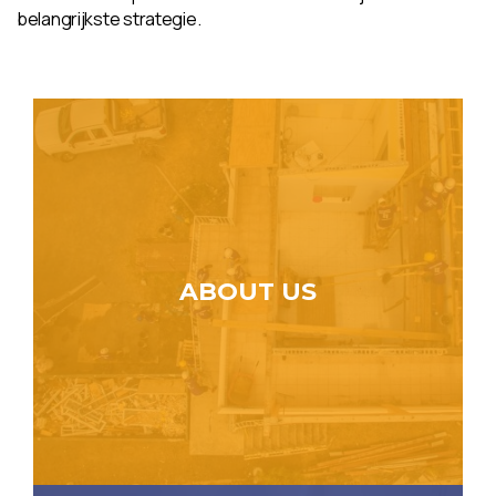
belangrijkste strategie.
ABOUT US