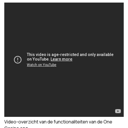
Video-overzicht van de functionaliteiten van de One