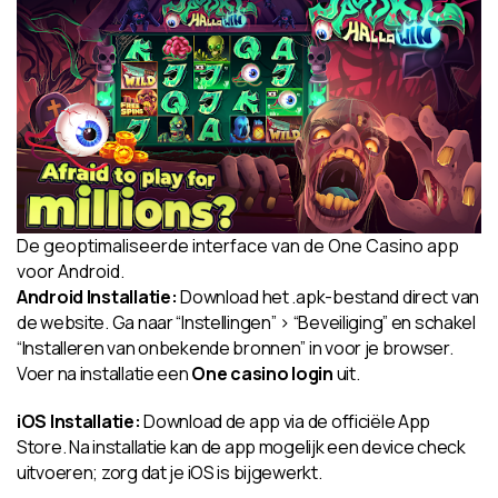
De geoptimaliseerde interface van de One Casino app
voor Android.
Android Installatie:
Download het .apk-bestand direct van
de website. Ga naar “Instellingen” > “Beveiliging” en schakel
“Installeren van onbekende bronnen” in voor je browser.
Voer na installatie een
One casino login
uit.
iOS Installatie:
Download de app via de officiële App
Store. Na installatie kan de app mogelijk een device check
uitvoeren; zorg dat je iOS is bijgewerkt.