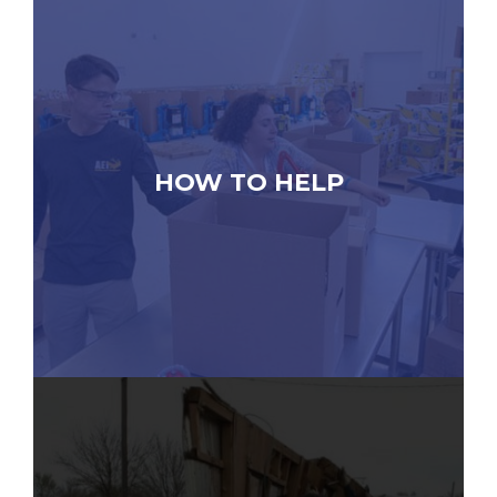
HOW TO HELP