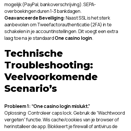
mogelijk (PayPal, bankoverschrijving). SEPA-
overboekingen duren 1-3 bankdagen.
Geavanceerde Beveiliging:
Naast SSL is het sterk
aanbevolen om Tweefactorauthenticatie (2FA) in te
schakelen in je accountinstellingen. Dit voegt een extra
laag toe na je standaard
One casino login
.
Technische
Troubleshooting:
Veelvoorkomende
Scenario’s
Probleem 1: “One casino login mislukt.”
Oplossing: Controleer caps lock. Gebruik de “Wachtwoord
vergeten” functie. Wis cache/cookies van je browser of
herinstalleer de app. Blokkeert je firewall of antivirus de