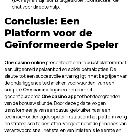
(bv. PayPal) zijn soms uitgesloten. Contacteer de
chat voor directe hulp.
Conclusie: Een
Platform voor de
Geïnformeerde Speler
One casino online
presenteert een robuust platform met
een uitgebreid spelaanbod en solide betaalopties. De
sleutel tot een succesvolle ervaring ligt in het begrijpen van
de onderliggende techniek en voorwaarden: van een
soepele
One casino login
en een correct
geconfigureerde
One casino app
tot het doorgronden
van de bonuswiskunde. Door deze gids te volgen,
transformeer je van een casual gebruiker naar een
technisch onderlegde speler, in staat om het platform veilig
en strategisch te benutten. Vergeet nooit de principes van
verantwoord spel: het stellen van limieten is je eerste en