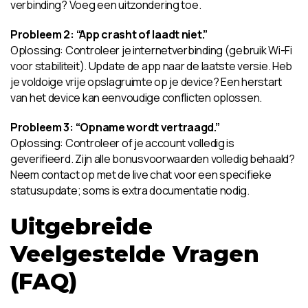
verbinding? Voeg een uitzondering toe.
Probleem 2: “App crasht of laadt niet.”
Oplossing: Controleer je internetverbinding (gebruik Wi-Fi
voor stabiliteit). Update de app naar de laatste versie. Heb
je voldoige vrije opslagruimte op je device? Een herstart
van het device kan eenvoudige conflicten oplossen.
Probleem 3: “Opname wordt vertraagd.”
Oplossing: Controleer of je account volledig is
geverifieerd. Zijn alle bonusvoorwaarden volledig behaald?
Neem contact op met de live chat voor een specifieke
statusupdate; soms is extra documentatie nodig.
Uitgebreide
Veelgestelde Vragen
(FAQ)