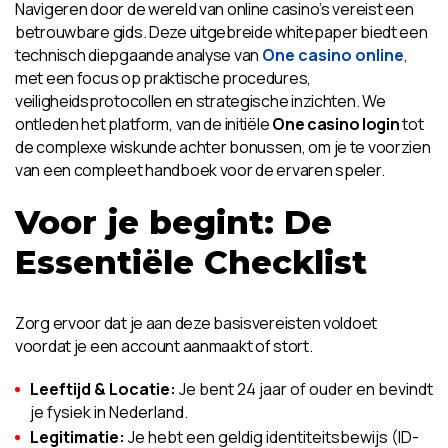
Navigeren door de wereld van online casino’s vereist een
betrouwbare gids. Deze uitgebreide whitepaper biedt een
technisch diepgaande analyse van
One casino online
,
met een focus op praktische procedures,
veiligheidsprotocollen en strategische inzichten. We
ontleden het platform, van de initiële
One casino login
tot
de complexe wiskunde achter bonussen, om je te voorzien
van een compleet handboek voor de ervaren speler.
Voor je begint: De
Essentiële Checklist
Zorg ervoor dat je aan deze basisvereisten voldoet
voordat je een account aanmaakt of stort.
Leeftijd & Locatie:
Je bent 24 jaar of ouder en bevindt
je fysiek in Nederland.
Legitimatie:
Je hebt een geldig identiteitsbewijs (ID-