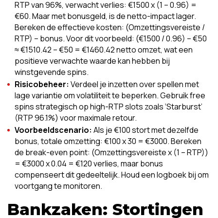
RTP van 96%, verwacht verlies: €1500 x (1 – 0.96) =
€60. Maar met bonusgeld, is de netto-impact lager.
Bereken de effectieve kosten: (Omzettingsvereiste /
RTP) – bonus. Voor dit voorbeeld: (€1500 / 0.96) – €50
≈ €1510.42 – €50 = €1460.42 netto omzet, wat een
positieve verwachte waarde kan hebben bij
winstgevende spins.
Risicobeheer:
Verdeel je inzetten over spellen met
lage variantie om volatiliteit te beperken. Gebruik free
spins strategisch op high-RTP slots zoals ‘Starburst’
(RTP 96.1%) voor maximale retour.
Voorbeeldscenario:
Als je €100 stort met dezelfde
bonus, totale omzetting: €100 x 30 = €3000. Bereken
de break-even point: (Omzettingsvereiste x (1 – RTP))
= €3000 x 0.04 = €120 verlies, maar bonus
compenseert dit gedeeltelijk. Houd een logboek bij om
voortgang te monitoren.
Bankzaken: Stortingen