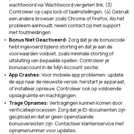
wachtwoord via ‘Wachtwoord vergeten’ link, (3)
Controleer op caps lock of taalinstellingen, (4) Gebruik
een andere browser zoals Chrome of Firefox. Als het
probleem aanhoudt, neem contact op met support
met foutmeldingen.
Bonus Niet Geactiveerd:
Zorg dat je de bonuscode
hebt ingevoerd tijdens storting en dat je aan de
voorwaarden voldoet, zoals minimale storting of
uitsluiting van bepaalde spellen. Controleer je
bonusaccount in de ‘Mijn Account’ sectie.
App Crashes:
Voor mobiele app problemen: update
de app naar de nieuwste versie, herstart je apparaat,
of installeer opnieuw. Controleer ook op voldoende
opslagruimte en machtigingen.
Trage Opnames:
Vertragingen kunnen komen door
verificatieprocessen. Zorg dat je ID-documenten zijn
geüpload en dat er geen openstaande
bonusvereisten zijn. Contacteer klantenservice met
opnamenummer voor updates.