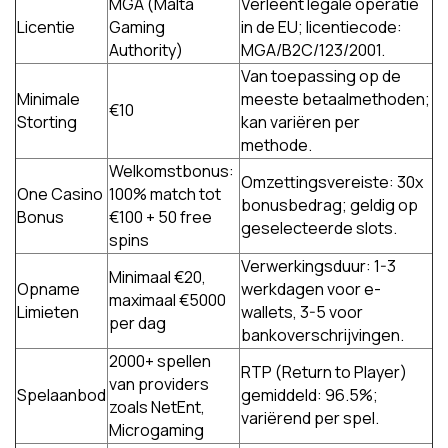
MGA (Malta
Verleent legale operatie
Licentie
Gaming
in de EU; licentiecode:
Authority)
MGA/B2C/123/2001.
Van toepassing op de
Minimale
meeste betaalmethoden;
€10
Storting
kan variëren per
methode.
Welkomstbonus:
Omzettingsvereiste: 30x
One Casino
100% match tot
bonusbedrag; geldig op
Bonus
€100 + 50 free
geselecteerde slots.
spins
Verwerkingsduur: 1-3
Minimaal €20,
Opname
werkdagen voor e-
maximaal €5000
Limieten
wallets, 3-5 voor
per dag
bankoverschrijvingen.
2000+ spellen
RTP (Return to Player)
van providers
Spelaanbod
gemiddeld: 96.5%;
zoals NetEnt,
variërend per spel.
Microgaming