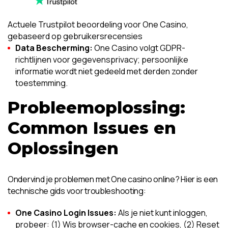
Actuele Trustpilot beoordeling voor One Casino,
gebaseerd op gebruikersrecensies
Data Bescherming:
One Casino volgt GDPR-
richtlijnen voor gegevensprivacy; persoonlijke
informatie wordt niet gedeeld met derden zonder
toestemming.
Probleemoplossing:
Common Issues en
Oplossingen
Ondervind je problemen met One casino online? Hier is een
technische gids voor troubleshooting:
One Casino Login Issues:
Als je niet kunt inloggen,
probeer: (1) Wis browser-cache en cookies, (2) Reset