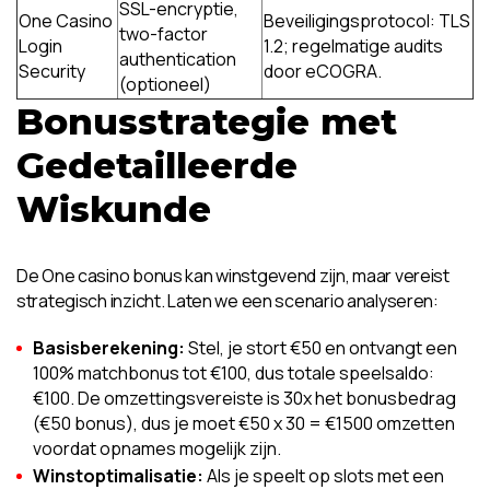
SSL-encryptie,
One Casino
Beveiligingsprotocol: TLS
two-factor
Login
1.2; regelmatige audits
authentication
Security
door eCOGRA.
(optioneel)
Bonusstrategie met
Gedetailleerde
Wiskunde
De One casino bonus kan winstgevend zijn, maar vereist
strategisch inzicht. Laten we een scenario analyseren:
Basisberekening:
Stel, je stort €50 en ontvangt een
100% matchbonus tot €100, dus totale speelsaldo:
€100. De omzettingsvereiste is 30x het bonusbedrag
(€50 bonus), dus je moet €50 x 30 = €1500 omzetten
voordat opnames mogelijk zijn.
Winstoptimalisatie:
Als je speelt op slots met een