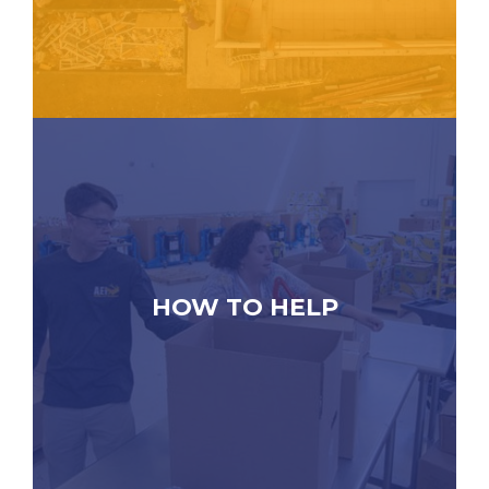
HOW TO HELP