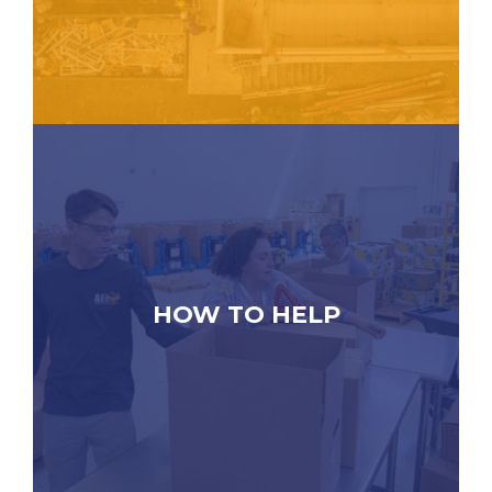
HOW TO HELP