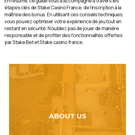
En résumé, ce guide vous a accompagné à travers les
étapes clés de Stake Casino France, de l’inscription à la
maîtrise des bonus. En utilisant ces conseils techniques,
vous pouvez optimiser votre expérience de jeu tout en
restant en sécurité. N’oubliez pas de jouer de manière
responsable et de profiter des fonctionnalités offertes
par Stake Bet et Stake casino france.
ABOUT US