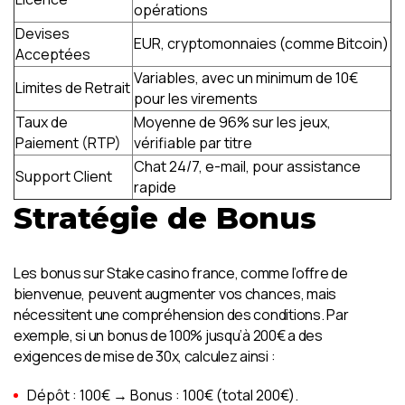
opérations
Devises
EUR, cryptomonnaies (comme Bitcoin)
Acceptées
Variables, avec un minimum de 10€
Limites de Retrait
pour les virements
Taux de
Moyenne de 96% sur les jeux,
Paiement (RTP)
vérifiable par titre
Chat 24/7, e-mail, pour assistance
Support Client
rapide
Stratégie de Bonus
Les bonus sur Stake casino france, comme l’offre de
bienvenue, peuvent augmenter vos chances, mais
nécessitent une compréhension des conditions. Par
exemple, si un bonus de 100% jusqu’à 200€ a des
exigences de mise de 30x, calculez ainsi :
Dépôt : 100€ → Bonus : 100€ (total 200€).