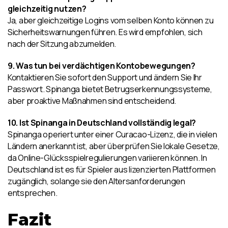
gleichzeitig nutzen?
Ja, aber gleichzeitige Logins vom selben Konto können zu
Sicherheitswarnungen führen. Es wird empfohlen, sich
nach der Sitzung abzumelden.
9. Was tun bei verdächtigen Kontobewegungen?
Kontaktieren Sie sofort den Support und ändern Sie Ihr
Passwort. Spinanga bietet Betrugserkennungssysteme,
aber proaktive Maßnahmen sind entscheidend.
10. Ist Spinanga in Deutschland vollständig legal?
Spinanga operiert unter einer Curacao-Lizenz, die in vielen
Ländern anerkannt ist, aber überprüfen Sie lokale Gesetze,
da Online-Glücksspielregulierungen variieren können. In
Deutschland ist es für Spieler aus lizenzierten Plattformen
zugänglich, solange sie den Altersanforderungen
entsprechen.
Fazit