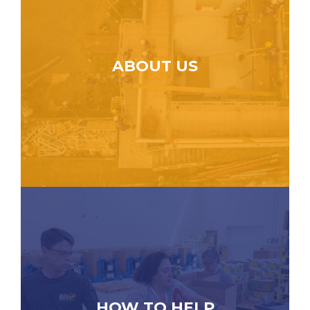
ABOUT US
HOW TO HELP