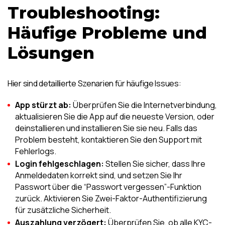
Troubleshooting:
Häufige Probleme und
Lösungen
Hier sind detaillierte Szenarien für häufige Issues:
App stürzt ab:
Überprüfen Sie die Internetverbindung,
aktualisieren Sie die App auf die neueste Version, oder
deinstallieren und installieren Sie sie neu. Falls das
Problem besteht, kontaktieren Sie den Support mit
Fehlerlogs.
Login fehlgeschlagen:
Stellen Sie sicher, dass Ihre
Anmeldedaten korrekt sind, und setzen Sie Ihr
Passwort über die “Passwort vergessen”-Funktion
zurück. Aktivieren Sie Zwei-Faktor-Authentifizierung
für zusätzliche Sicherheit.
Auszahlung verzögert:
Überprüfen Sie, ob alle KYC-