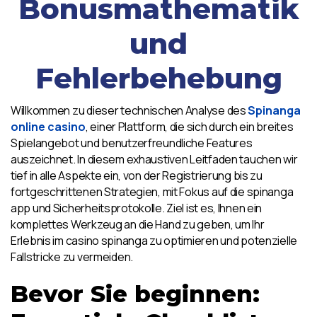
Bonusmathematik
und
Fehlerbehebung
Willkommen zu dieser technischen Analyse des
Spinanga
online casino
, einer Plattform, die sich durch ein breites
Spielangebot und benutzerfreundliche Features
auszeichnet. In diesem exhaustiven Leitfaden tauchen wir
tief in alle Aspekte ein, von der Registrierung bis zu
fortgeschrittenen Strategien, mit Fokus auf die spinanga
app und Sicherheitsprotokolle. Ziel ist es, Ihnen ein
komplettes Werkzeug an die Hand zu geben, um Ihr
Erlebnis im casino spinanga zu optimieren und potenzielle
Fallstricke zu vermeiden.
Bevor Sie beginnen: