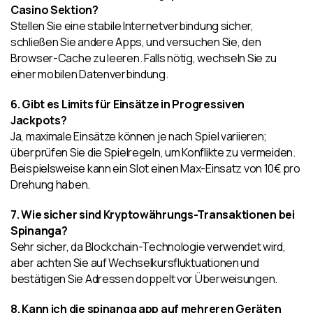
Casino Sektion?
Stellen Sie eine stabile Internetverbindung sicher,
schließen Sie andere Apps, und versuchen Sie, den
Browser-Cache zu leeren. Falls nötig, wechseln Sie zu
einer mobilen Datenverbindung.
6. Gibt es Limits für Einsätze in Progressiven
Jackpots?
Ja, maximale Einsätze können je nach Spiel variieren;
überprüfen Sie die Spielregeln, um Konflikte zu vermeiden.
Beispielsweise kann ein Slot einen Max-Einsatz von 10€ pro
Drehung haben.
7. Wie sicher sind Kryptowährungs-Transaktionen bei
Spinanga?
Sehr sicher, da Blockchain-Technologie verwendet wird,
aber achten Sie auf Wechselkursfluktuationen und
bestätigen Sie Adressen doppelt vor Überweisungen.
8. Kann ich die spinanga app auf mehreren Geräten