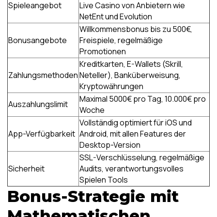
Spieleangebot
Live Casino von Anbietern wie
NetEnt und Evolution
Willkommensbonus bis zu 500€,
Bonusangebote
Freispiele, regelmäßige
Promotionen
Kreditkarten, E-Wallets (Skrill,
Zahlungsmethoden
Neteller), Banküberweisung,
Kryptowährungen
Maximal 5000€ pro Tag, 10.000€ pro
Auszahlungslimit
Woche
Vollständig optimiert für iOS und
App-Verfügbarkeit
Android, mit allen Features der
Desktop-Version
SSL-Verschlüsselung, regelmäßige
Sicherheit
Audits, verantwortungsvolles
Spielen Tools
Bonus-Strategie mit
Mathematischen