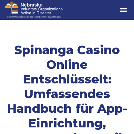
Me
Spinanga Casino
Online
Entschlüsselt:
Umfassendes
Handbuch für App-
Einrichtung,