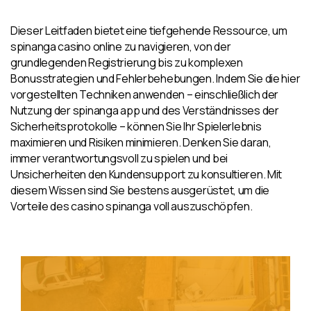
Dieser Leitfaden bietet eine tiefgehende Ressource, um
spinanga casino online zu navigieren, von der
grundlegenden Registrierung bis zu komplexen
Bonusstrategien und Fehlerbehebungen. Indem Sie die hier
vorgestellten Techniken anwenden – einschließlich der
Nutzung der spinanga app und des Verständnisses der
Sicherheitsprotokolle – können Sie Ihr Spielerlebnis
maximieren und Risiken minimieren. Denken Sie daran,
immer verantwortungsvoll zu spielen und bei
Unsicherheiten den Kundensupport zu konsultieren. Mit
diesem Wissen sind Sie bestens ausgerüstet, um die
Vorteile des casino spinanga voll auszuschöpfen.