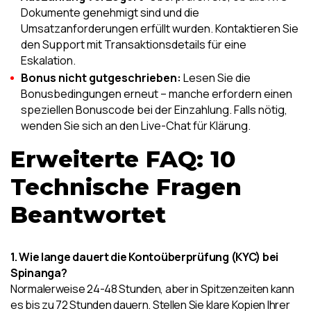
Dokumente genehmigt sind und die
Umsatzanforderungen erfüllt wurden. Kontaktieren Sie
den Support mit Transaktionsdetails für eine
Eskalation.
Bonus nicht gutgeschrieben:
Lesen Sie die
Bonusbedingungen erneut – manche erfordern einen
speziellen Bonuscode bei der Einzahlung. Falls nötig,
wenden Sie sich an den Live-Chat für Klärung.
Erweiterte FAQ: 10
Technische Fragen
Beantwortet
1. Wie lange dauert die Kontoüberprüfung (KYC) bei
Spinanga?
Normalerweise 24-48 Stunden, aber in Spitzenzeiten kann
es bis zu 72 Stunden dauern. Stellen Sie klare Kopien Ihrer