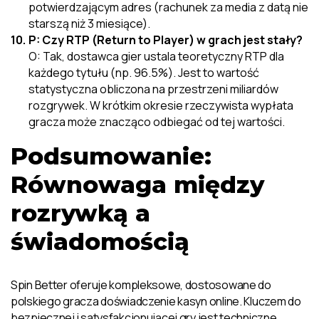
potwierdzającym adres (rachunek za media z datą nie
starszą niż 3 miesiące).
P: Czy RTP (Return to Player) w grach jest stały?
O: Tak, dostawca gier ustala teoretyczny RTP dla
każdego tytułu (np. 96.5%). Jest to wartość
statystyczna obliczona na przestrzeni miliardów
rozgrywek. W krótkim okresie rzeczywista wypłata
gracza może znacząco odbiegać od tej wartości.
Podsumowanie:
Równowaga między
rozrywką a
świadomością
Spin Better oferuje kompleksowe, dostosowane do
polskiego gracza doświadczenie kasyn online. Kluczem do
bezpiecznej i satysfakcjonującej gry jest techniczne