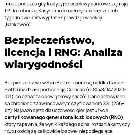
minut, podczas gdy tradycyjne przelewy bankowe zajmują
1-3 dni robocze. Kasyno może nałożyć miesięczne lub
tygodniowe limity wypłat – sprawdź je w sekcji
„Bankowość”.
Bezpieczeństwo,
licencja i RNG: Analiza
wiarygodności
Bezpieczeństwo w Spin Better opiera się na kilku filarach.
Platforma działa pod licencją Curacao (nr 8048/JAZ2020-
013), co oznacza obowiązkowy nadzór. Dane przesyłane
są chronione zaawansowanym szyfrowaniem SSL (256-
bit). Najważniejsze dla uczciwości gier jest użycie
certyfikowanego generatora liczb losowych (RNG)
,
który zapewnia, że wyniki każdego spina, rozdania karty czy
rzutu kością są całkowicie losowe i niepodlegające