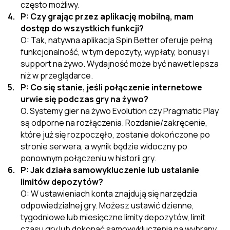
często możliwy.
P: Czy grając przez aplikację mobilną, mam
dostęp do wszystkich funkcji?
O: Tak, natywna aplikacja Spin Better oferuje pełną
funkcjonalność, w tym depozyty, wypłaty, bonusy i
support na żywo. Wydajność może być nawet lepsza
niż w przeglądarce.
P: Co się stanie, jeśli połączenie internetowe
urwie się podczas gry na żywo?
O. Systemy gier na żywo Evolution czy Pragmatic Play
są odporne na rozłączenia. Rozdanie/zakręcenie,
które już się rozpoczęło, zostanie dokończone po
stronie serwera, a wynik będzie widoczny po
ponownym połączeniu w historii gry.
P: Jak działa samowykluczenie lub ustalanie
limitów depozytów?
O: W ustawieniach konta znajdują się narzędzia
odpowiedzialnej gry. Możesz ustawić dzienne,
tygodniowe lub miesięczne limity depozytów, limit
czasu gry lub dokonać samowykluczenia na wybrany