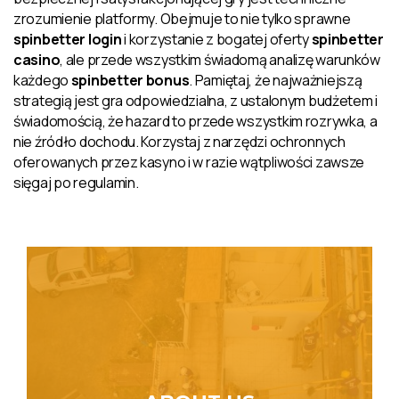
zrozumienie platformy. Obejmuje to nie tylko sprawne
spinbetter login
i korzystanie z bogatej oferty
spinbetter
casino
, ale przede wszystkim świadomą analizę warunków
każdego
spinbetter bonus
. Pamiętaj, że najważniejszą
strategią jest gra odpowiedzialna, z ustalonym budżetem i
świadomością, że hazard to przede wszystkim rozrywka, a
nie źródło dochodu. Korzystaj z narzędzi ochronnych
oferowanych przez kasyno i w razie wątpliwości zawsze
sięgaj po regulamin.