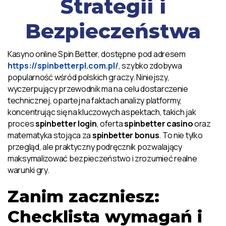
Strategii i
Bezpieczeństwa
Kasyno online Spin Better, dostępne pod adresem
https://spinbetterpl.com.pl/
, szybko zdobywa
popularność wśród polskich graczy. Niniejszy,
wyczerpujący przewodnik ma na celu dostarczenie
technicznej, opartej na faktach analizy platformy,
koncentrując się na kluczowych aspektach, takich jak
proces
spinbetter login
, oferta
spinbetter casino
oraz
matematyka stojąca za
spinbetter bonus
. To nie tylko
przegląd, ale praktyczny podręcznik pozwalający
maksymalizować bezpieczeństwo i zrozumieć realne
warunki gry.
Zanim zaczniesz:
Checklista wymagań i