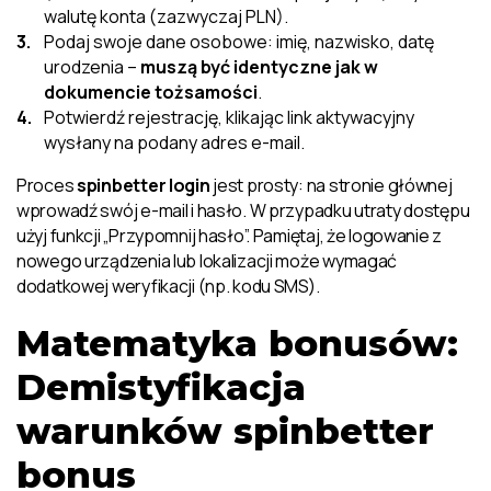
walutę konta (zazwyczaj PLN).
Podaj swoje dane osobowe: imię, nazwisko, datę
urodzenia –
muszą być identyczne jak w
dokumencie tożsamości
.
Potwierdź rejestrację, klikając link aktywacyjny
wysłany na podany adres e-mail.
Proces
spinbetter login
jest prosty: na stronie głównej
wprowadź swój e-mail i hasło. W przypadku utraty dostępu
użyj funkcji „Przypomnij hasło”. Pamiętaj, że logowanie z
nowego urządzenia lub lokalizacji może wymagać
dodatkowej weryfikacji (np. kodu SMS).
Matematyka bonusów:
Demistyfikacja
warunków spinbetter
bonus