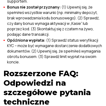
supportem.
Bonus nie został przyznany:
(1) Upewnij się, że
spełniłeś wszystkie warunki (np. minimalny depozyt,
brak wprowadzenia kodu bonusowego). (2) Sprawdź,
czy dany bonus wymaga aktywacji w „Kasie” lub
poprzez kod. (3) Skontaktuj się z czatem na żywo,
podając dane transakcji.
Opóźniona wypłata:
(1) Sprawdź status weryfikacji
KYC – może być wymagane dostarczenie dodatkowych
dokumentów. (2) Upewnij się, że spełniłeś wymagania
obrotu bonusem. (3) Sprawdź limit wypłat na swoim
koncie.
Rozszerzone FAQ:
Odpowiedzi na
szczegółowe pytania
techniczne