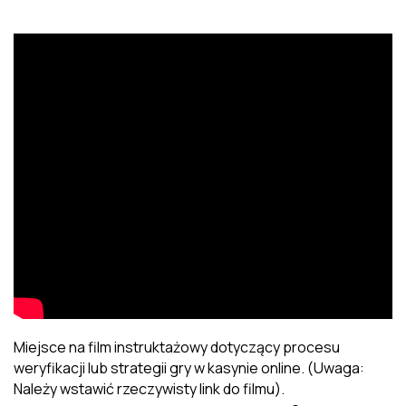
Miejsce na film instruktażowy dotyczący procesu
weryfikacji lub strategii gry w kasynie online. (Uwaga:
Należy wstawić rzeczywisty link do filmu).