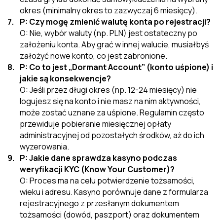
okres (minimalny okres to zazwyczaj 6 miesięcy).
P: Czy mogę zmienić walutę konta po rejestracji?
O: Nie, wybór waluty (np. PLN) jest ostateczny po
założeniu konta. Aby grać w innej walucie, musiałbyś
założyć nowe konto, co jest zabronione.
P: Co to jest „Dormant Account” (konto uśpione) i
jakie są konsekwencje?
O: Jeśli przez długi okres (np. 12-24 miesięcy) nie
logujesz się na konto i nie masz na nim aktywności,
może zostać uznane za uśpione. Regulamin często
przewiduje pobieranie miesięcznej opłaty
administracyjnej od pozostałych środków, aż do ich
wyzerowania.
P: Jakie dane sprawdza kasyno podczas
weryfikacji KYC (Know Your Customer)?
O: Proces ma na celu potwierdzenie tożsamości,
wieku i adresu. Kasyno porównuje dane z formularza
rejestracyjnego z przesłanym dokumentem
tożsamości (dowód, paszport) oraz dokumentem