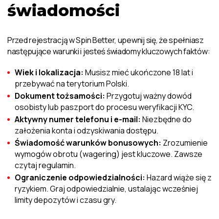
świadomości
Przed rejestracją w Spin Better, upewnij się, że spełniasz
następujące warunki i jesteś świadomy kluczowych faktów:
Wiek i lokalizacja:
Musisz mieć ukończone 18 lat i
przebywać na terytorium Polski.
Dokument tożsamości:
Przygotuj ważny dowód
osobisty lub paszport do procesu weryfikacji KYC.
Aktywny numer telefonu i e-mail:
Niezbędne do
założenia konta i odzyskiwania dostępu.
Świadomość warunków bonusowych:
Zrozumienie
wymogów obrotu (wagering) jest kluczowe. Zawsze
czytaj regulamin.
Ograniczenie odpowiedzialności:
Hazard wiąże się z
ryzykiem. Graj odpowiedzialnie, ustalając wcześniej
limity depozytów i czasu gry.