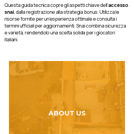
Questa guida tecnica copre gli aspetti chiave dell’
accesso
snai
, dalla registrazione alla strategia bonus. Utilizza le
risorse fornite per un’esperienza ottimale e consulta i
termini ufficiali per aggiornamenti. Snai combina sicurezza
e varietà, rendendolo una scelta solida per i giocatori
italiani.
ABOUT US