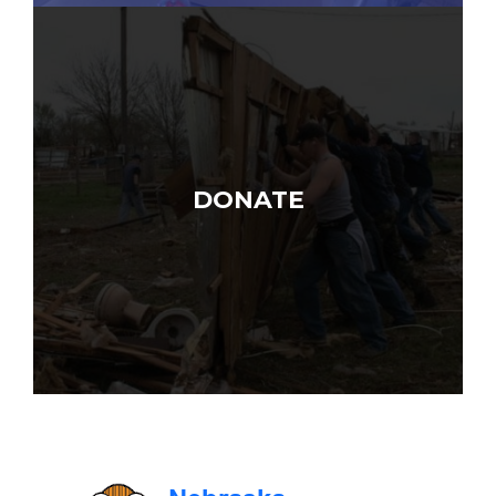
DONATE