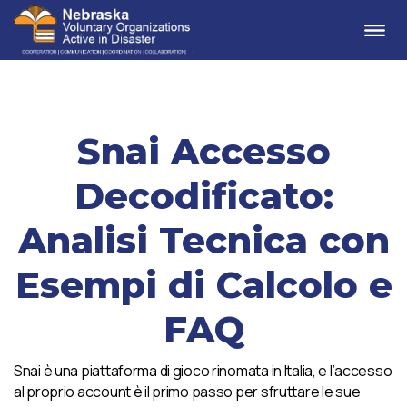
Me
Snai Accesso
Decodificato:
Analisi Tecnica con
Esempi di Calcolo e
FAQ
Snai è una piattaforma di gioco rinomata in Italia, e l’accesso
al proprio account è il primo passo per sfruttare le sue