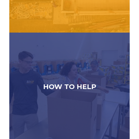
HOW TO HELP