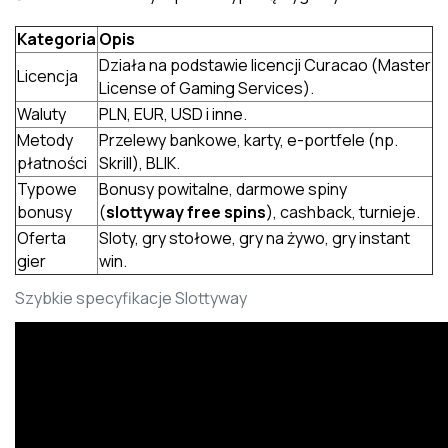
Kategoria
Opis
Działa na podstawie licencji Curacao (Master
Licencja
License of Gaming Services).
Waluty
PLN, EUR, USD i inne.
Metody
Przelewy bankowe, karty, e-portfele (np.
płatności
Skrill), BLIK.
Typowe
Bonusy powitalne, darmowe spiny
bonusy
(
slottyway free spins
), cashback, turnieje.
Oferta
Sloty, gry stołowe, gry na żywo, gry instant
gier
win.
Szybkie specyfikacje Slottyway