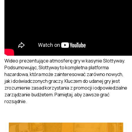
Wideo prezentujące atmosferę gry w kasynie Slottyway.
Podsumowując, Slottyway to kompletna platforma
hazardowa, która może zainteresować zarówno nowych,
jak i doświadczonych graczy. Kluczem do udanej gry jest
zrozumienie zasad korzystania z promocji i odpowiedzialne
zarządzanie budżetem. Pamiętaj, aby zawsze grać
rozsądnie.