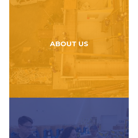
ABOUT US