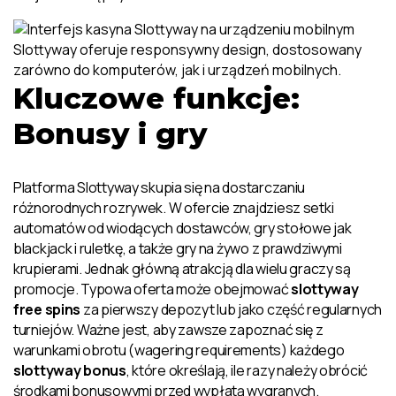
Slottyway oferuje responsywny design, dostosowany
zarówno do komputerów, jak i urządzeń mobilnych.
Kluczowe funkcje:
Bonusy i gry
Platforma Slottyway skupia się na dostarczaniu
różnorodnych rozrywek. W ofercie znajdziesz setki
automatów od wiodących dostawców, gry stołowe jak
blackjack i ruletkę, a także gry na żywo z prawdziwymi
krupierami. Jednak główną atrakcją dla wielu graczy są
promocje. Typowa oferta może obejmować
slottyway
free spins
za pierwszy depozyt lub jako część regularnych
turniejów. Ważne jest, aby zawsze zapoznać się z
warunkami obrotu (wagering requirements) każdego
slottyway bonus
, które określają, ile razy należy obrócić
środkami bonusowymi przed wypłatą wygranych.