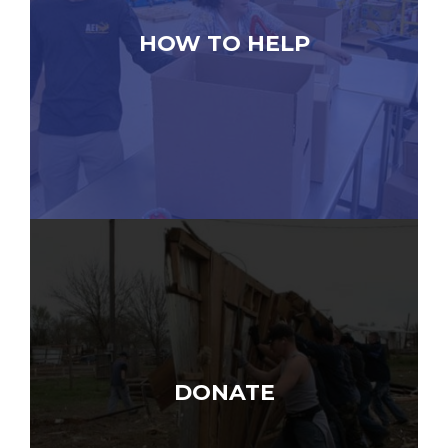
HOW TO HELP
DONATE