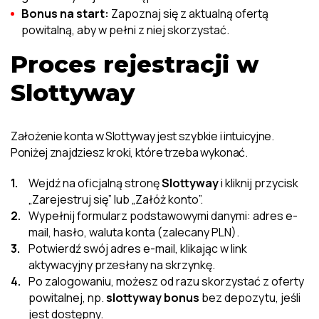
Bonus na start:
Zapoznaj się z aktualną ofertą
powitalną, aby w pełni z niej skorzystać.
Proces rejestracji w
Slottyway
Założenie konta w Slottyway jest szybkie i intuicyjne.
Poniżej znajdziesz kroki, które trzeba wykonać.
Wejdź na oficjalną stronę
Slottyway
i kliknij przycisk
„Zarejestruj się” lub „Załóż konto”.
Wypełnij formularz podstawowymi danymi: adres e-
mail, hasło, waluta konta (zalecany PLN).
Potwierdź swój adres e-mail, klikając w link
aktywacyjny przesłany na skrzynkę.
Po zalogowaniu, możesz od razu skorzystać z oferty
powitalnej, np.
slottyway bonus
bez depozytu, jeśli
jest dostępny.