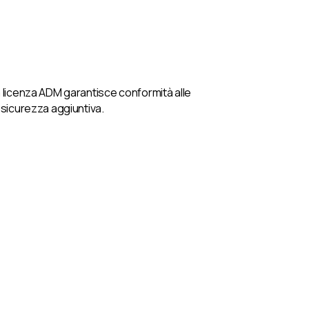
 La licenza ADM garantisce conformità alle
r sicurezza aggiuntiva.