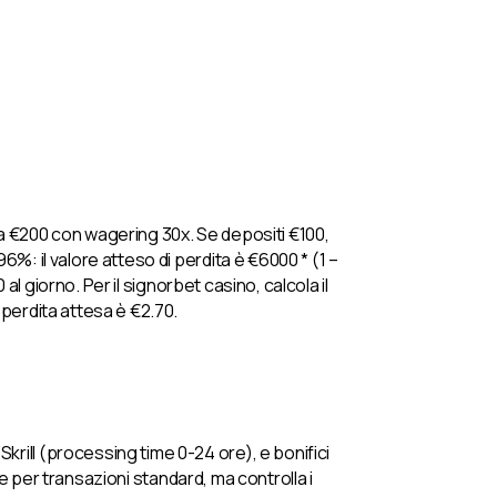
a €200 con wagering 30x. Se depositi €100,
%: il valore atteso di perdita è €6000 * (1 –
al giorno. Per il signorbet casino, calcola il
 perdita attesa è €2.70.
rill (processing time 0-24 ore), e bonifici
ne per transazioni standard, ma controlla i