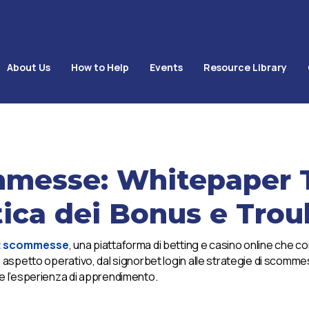
About Us
How to Help
Events
Resource Library
messe: Whitepaper 
ica dei Bonus e Trou
t scommesse
, una piattaforma di betting e casino online che 
ni aspetto operativo, dal signorbet login alle strategie di scomm
ire l’esperienza di apprendimento.