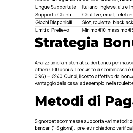
Lingue Supportate
Italiano, Inglese, altre 
Supporto Clienti
Chat live, email, telefo
Giochi Disponibili
Slot, roulette, blackja
Limiti di Prelievo
Minimo €10, massimo €5
Strategia Bon
Analizziamo la matematica dei bonus per massim
ottieni €100 bonus. Il requisito di scommessa è 
0.96) = €240. Quindi, il costo effettivo del bonus
vantaggio della casa: ad esempio, nella roulett
Metodi di Pa
Signorbet scommesse supporta vari metodi: depos
bancari (1-3 giorni). I prelievi richiedono verifi