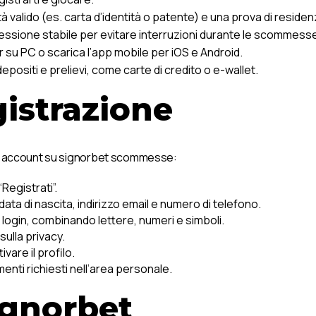
alido (es. carta d’identità o patente) e una prova di residenza
ssione stabile per evitare interruzioni durante le scommess
 su PC o scarica l’app mobile per iOS e Android.
ositi e prelievi, come carte di credito o e-wallet.
gistrazione
 un account su signorbet scommesse:
 “Registrati”.
data di nascita, indirizzo email e numero di telefono.
login, combinando lettere, numeri e simboli.
sulla privacy.
vare il profilo.
enti richiesti nell’area personale.
ignorbet