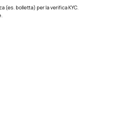
 (es. bolletta) per la verifica KYC.
e.