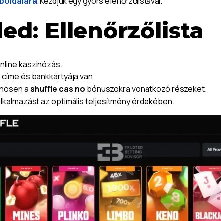
eboldalára
. Kezdjük egy gyors ellenőrzőlistával.
ed: Ellenőrzőlista
online kaszinózás.
 címe és bankkártyája van.
lönösen a
shuffle casino
bónuszokra vonatkozó részeket.
lkalmazást az optimális teljesítmény érdekében.