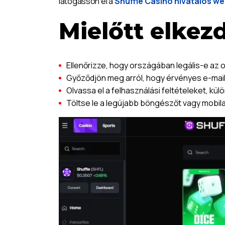
látogasson el a
Shuffle Casino hivatalos w
Mielőtt elkezd
Ellenőrizze, hogy országában legális-e az 
Győződjön meg arról, hogy érvényes e-mail
Olvassa el a felhasználási feltételeket, kü
Töltse le a legújabb böngészőt vagy mobila