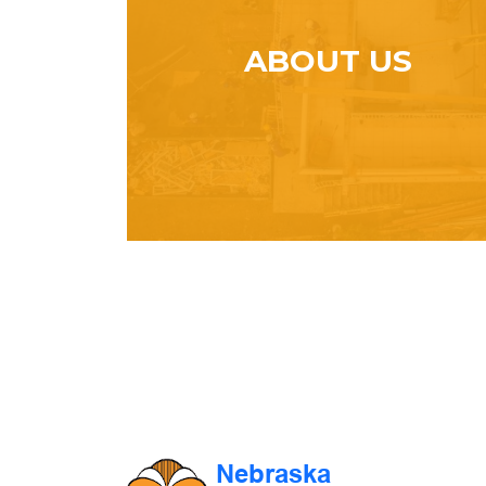
ABOUT US