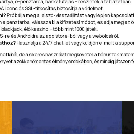
ártya, e-pénztárca, bankátutalás – részletek a táblázatban.
A licenc és SSL-titkosítás biztosítja a védelmet.
ni?
Próbálja meg a jelszó-visszaállítást vagy lépjen kapcsolat
a pénztárba, válassza ki a kifizetési módot, és adja meg az ö
, blackjack, élő kaszinó – több mint 1000 játék.
OS-re és Androidra az app store-ból vagy a weboldalról.
lathoz?
Használja a 24/7 chat-et vagy küldjön e-mailt a supp
rmot kínál, de a sikeres használat megköveteli a bónuszok mate
önyvet a zökkenőmentes élmény érdekében, és mindig játszon f