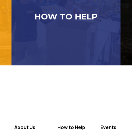
HOW TO HELP
About Us
How to Help
Events