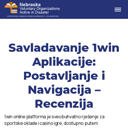
Me
Savladavanje 1win
Aplikacije:
Postavljanje i
Navigacija –
Recenzija
1win online platforma je sveobuhvatno rješenje za
sportske oklade i casino igre, dostupno putem