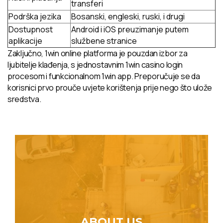
transferi
Podrška jezika
Bosanski, engleski, ruski, i drugi
Dostupnost
Android i iOS preuzimanje putem
aplikacije
službene stranice
Zaključno, 1win online platforma je pouzdan izbor za
ljubitelje klađenja, s jednostavnim 1win casino login
procesom i funkcionalnom 1win app. Preporučuje se da
korisnici prvo prouče uvjete korištenja prije nego što ulože
sredstva.
ABOUT US