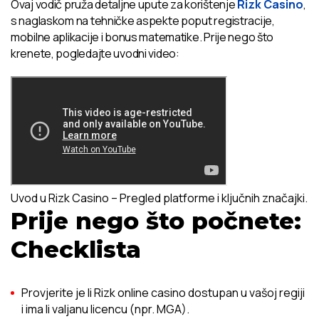
Ovaj vodič pruža detaljne upute za korištenje
Rizk Casino
,
s naglaskom na tehničke aspekte poput registracije,
mobilne aplikacije i bonus matematike. Prije nego što
krenete, pogledajte uvodni video:
Uvod u Rizk Casino – Pregled platforme i ključnih značajki.
Prije nego što počnete:
Checklista
Provjerite je li Rizk online casino dostupan u vašoj regiji
i ima li valjanu licencu (npr. MGA).