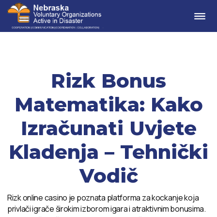
Me
Rizk Bonus
Matematika: Kako
Izračunati Uvjete
Kladenja – Tehnički
Vodič
Rizk online casino je poznata platforma za kockanje koja
privlači igrače širokim izborom igara i atraktivnim bonusima.