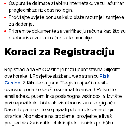
Osigurajte da imate stabilnu internetsku vezu i ažuriran
preglednik za rizk casino login.
Pročitajte uvjete bonusa kako biste razumjeli zahtjeve
za kladenje.
Pripremite dokumente za verifikaciju računa, kao što su
osobna iskaznica ili račun za komunalije.
Koraci za Registraciju
Registracija na Rizk Casino je brza i jednostavna. Slijedite
ove korake: 1. Posjetite službenu web stranicu
Rizk
Casino
. 2. Kliknite na gumb “Registriraj se” i unesite
osnovne podatke kao što su email i lozinka. 3. Potvrdite
email adresu putem linka poslanog na vaš inbox. 4. Izvršite
prvi depozit kako biste aktivirali bonus za novog igrača.
Nakon toga, možete se prijaviti putem rizk casino login
stranice. Ako naiđete na probleme, provjerite je li vaš
preglednik ažuriran ili kontaktirajte korisničku podršku.