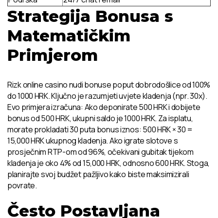
Strategija Bonusa s
Matematičkim
Primjerom
Rizk online casino nudi bonuse poput dobrodošlice od 100%
do 1000 HRK. Ključno je razumjeti uvjete kladenja (npr. 30x).
Evo primjera izračuna: Ako deponirate 500 HRK i dobijete
bonus od 500 HRK, ukupni saldo je 1000 HRK. Za isplatu,
morate prokladati 30 puta bonus iznos: 500 HRK × 30 =
15,000 HRK ukupnog kladenja. Ako igrate slotove s
prosječnim RTP-om od 96%, očekivani gubitak tijekom
kladenja je oko 4% od 15,000 HRK, odnosno 600 HRK. Stoga,
planirajte svoj budžet pažljivo kako biste maksimizirali
povrate.
Često Postavljana