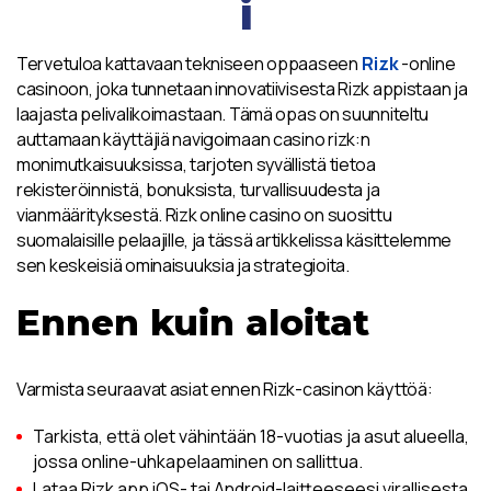
i
Tervetuloa kattavaan tekniseen oppaaseen
Rizk
-online
casinoon, joka tunnetaan innovatiivisesta Rizk appistaan ja
laajasta pelivalikoimastaan. Tämä opas on suunniteltu
auttamaan käyttäjiä navigoimaan casino rizk:n
monimutkaisuuksissa, tarjoten syvällistä tietoa
rekisteröinnistä, bonuksista, turvallisuudesta ja
vianmäärityksestä. Rizk online casino on suosittu
suomalaisille pelaajille, ja tässä artikkelissa käsittelemme
sen keskeisiä ominaisuuksia ja strategioita.
Ennen kuin aloitat
Varmista seuraavat asiat ennen Rizk-casinon käyttöä:
Tarkista, että olet vähintään 18-vuotias ja asut alueella,
jossa online-uhkapelaaminen on sallittua.
Lataa Rizk app iOS- tai Android-laitteeseesi virallisesta