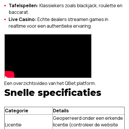
Tafelspellen:
Klassiekers zoals blackjack, roulette en
baccarat.
Live Casino:
Echte dealers streamen games in
realtime voor een authentieke ervaring.
Een overzichtsvideo van het QBet platform.
Snelle specificaties
Categorie
Details
Geoperreerd onder een erkende
Licentie
licentie (controleer de website