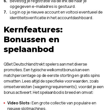
Bevestig je registratie via de link die naar je
opgegeven e-mailadres is gestuurd.
Log in op je nieuwe account en voltooi eventueel de
identiteitsverificatie in het accountdashboard.
Kernfeatures:
Bonussen en
spelaanbod
QBet Deutschland trekt spelers aan met diverse
promoties. Een typische welkomstbonus kan een
matchpercentage op de eerste storting en gratis spins
omvatten. Lees altijd de specifieke voorwaarden, zoals
omsetvereisten (wagering requirements), voordat je een
bonus activeert. Het spelaanbod is breed en omvat:
Video Slots:
Een grote collectie van populaire en
nieuwe slotmachines.