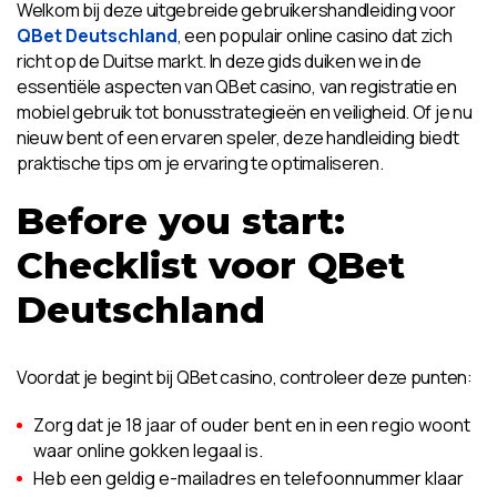
Welkom bij deze uitgebreide gebruikershandleiding voor
QBet Deutschland
, een populair online casino dat zich
richt op de Duitse markt. In deze gids duiken we in de
essentiële aspecten van QBet casino, van registratie en
mobiel gebruik tot bonusstrategieën en veiligheid. Of je nu
nieuw bent of een ervaren speler, deze handleiding biedt
praktische tips om je ervaring te optimaliseren.
Before you start:
Checklist voor QBet
Deutschland
Voordat je begint bij QBet casino, controleer deze punten:
Zorg dat je 18 jaar of ouder bent en in een regio woont
waar online gokken legaal is.
Heb een geldig e-mailadres en telefoonnummer klaar