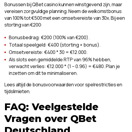
Bonussen bij QBet casino kunnen winstgevend zijn, maar
vereisen zorgvuldige planning. Neem de welkomstbonus
van 100% tot €500 met een omsetvereiste van 30x. Bij een
storting van €200:
Bonusbedrag: €200 (100% van €200).
Totaal speelgeld: €400 (storting + bonus).
Omsetvereiste: €400 * 30 = €12.000.
Als slots een gemiddelde RTP van 96% hebben,
verwacht verlies: €12.000 * (1 – 0.96) = €480. Plan je
inzetten om dit te minimaliseren.
Lees altijd de bonusvoorwaarden voor spelrestricties en
tijdslimieten.
FAQ: Veelgestelde
Vragen over QBet
Deutschland