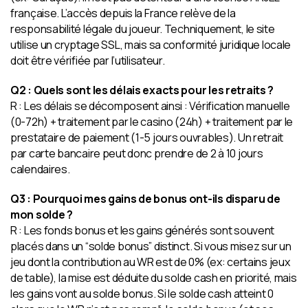
française. L’accès depuis la France relève de la
responsabilité légale du joueur. Techniquement, le site
utilise un cryptage SSL, mais sa conformité juridique locale
doit être vérifiée par l’utilisateur.
Q2 : Quels sont les délais exacts pour les retraits ?
R : Les délais se décomposent ainsi : Vérification manuelle
(0-72h) + traitement par le casino (24h) + traitement par le
prestataire de paiement (1-5 jours ouvrables). Un retrait
par carte bancaire peut donc prendre de 2 à 10 jours
calendaires.
Q3 : Pourquoi mes gains de bonus ont-ils disparu de
mon solde ?
R : Les fonds bonus et les gains générés sont souvent
placés dans un “solde bonus” distinct. Si vous misez sur un
jeu dont la contribution au WR est de 0% (ex: certains jeux
de table), la mise est déduite du solde cash en priorité, mais
les gains vont au solde bonus. Si le solde cash atteint 0