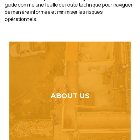
guide comme une feuille de route technique pour naviguer
de manière informée et minimiser les risques
opérationnels.
ABOUT US