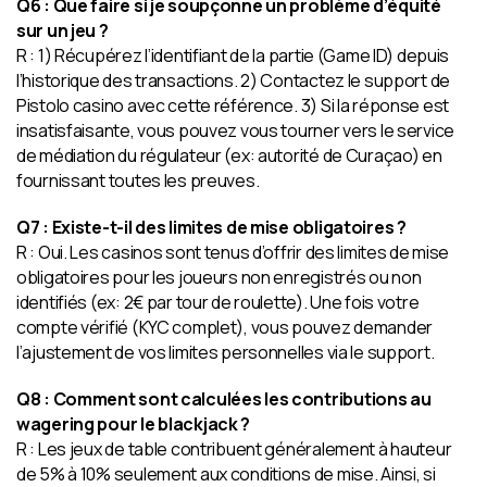
Q6 : Que faire si je soupçonne un problème d’équité
sur un jeu ?
R : 1) Récupérez l’identifiant de la partie (Game ID) depuis
l’historique des transactions. 2) Contactez le support de
Pistolo casino avec cette référence. 3) Si la réponse est
insatisfaisante, vous pouvez vous tourner vers le service
de médiation du régulateur (ex: autorité de Curaçao) en
fournissant toutes les preuves.
Q7 : Existe-t-il des limites de mise obligatoires ?
R : Oui. Les casinos sont tenus d’offrir des limites de mise
obligatoires pour les joueurs non enregistrés ou non
identifiés (ex: 2€ par tour de roulette). Une fois votre
compte vérifié (KYC complet), vous pouvez demander
l’ajustement de vos limites personnelles via le support.
Q8 : Comment sont calculées les contributions au
wagering pour le blackjack ?
R : Les jeux de table contribuent généralement à hauteur
de 5% à 10% seulement aux conditions de mise. Ainsi, si