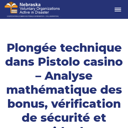
Me
Plongée technique
dans Pistolo casino
– Analyse
mathématique des
bonus, vérification
de sécurité et