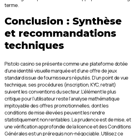
terme.
Conclusion : Synthèse
et recommandations
techniques
Pistolo casino se présente comme une plateforme dotée
d’une identité visuelle marquée et d’une offre de jeux
standard issue de fournisseurs réputés. D’un point de vue
technique, ses procédures (inscription, KYC, retrait)
suivent les conventions du secteur. L’élément le plus
critique pour l’utilisateur reste l’analyse mathématique
impitoyable des offres promotionnelles, dont les
conditions de mise élevées peuvent les rendre
statistiquement non rentables. La prudence est de mise, et
une vérification approfondie de la licence et des Conditions
Générales est un prérequis non-négociable. Utilisez ce