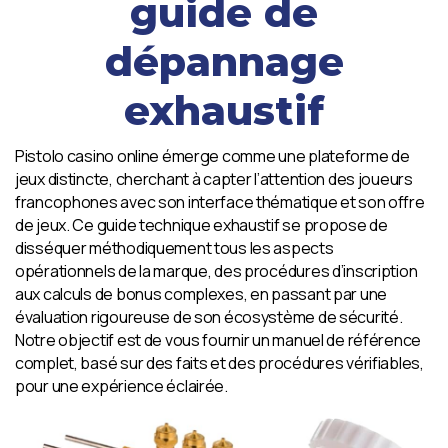
guide de
dépannage
exhaustif
Pistolo casino online émerge comme une plateforme de
jeux distincte, cherchant à capter l’attention des joueurs
francophones avec son interface thématique et son offre
de jeux. Ce guide technique exhaustif se propose de
disséquer méthodiquement tous les aspects
opérationnels de la marque, des procédures d’inscription
aux calculs de bonus complexes, en passant par une
évaluation rigoureuse de son écosystème de sécurité.
Notre objectif est de vous fournir un manuel de référence
complet, basé sur des faits et des procédures vérifiables,
pour une expérience éclairée.