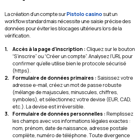
La création d’un compte sur
Pistolo casino
suit un
workflow standard mais nécessite une saisie précise des
données pour éviter les blocages ultérieurs lors de la
vérification.
Accès à la page d’inscription :
Cliquez sur le bouton
“S’inscrire” ou “Créer un compte”. Analysez l’URL pour
confirmer qu’elle utilise bien le protocole sécurisé
(https).
Formulaire de données primaires :
Saisissez votre
adresse e-mail, créez un mot de passe robuste
(mélange de majuscules, minuscules, chiffres,
symboles), et sélectionnez votre devise (EUR, CAD,
etc.). La devise est irréversible.
Formulaire de données personnelles :
Remplissez
les champs avec vos informations légales exactes :
nom, prénom, date de naissance, adresse postale
complète, numéro de téléphone. Toute divergence