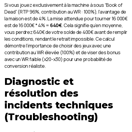
Si vous jouez exclusivement à la machine à sous “Book of
Dead” (RTP 96%, contribution au WR : 100%), l’avantage de
la maison est de 4%. La mise attendue pour tourner 16 000€
est de 16 000€ * 4% =
640€
. Cela signifie qu’en moyenne,
vous perdrez 640€ de votre solde de 400€ avant de remplir
les conditions, rendant le retrait impossible. Ce calcul
démontre l’importance de choisir des jeux avec une
contribution au WR élevée (100%) et de viser des bonus
avec un WR faible (x20-x30) pour une probabilité de
conversion réaliste.
Diagnostic et
résolution des
incidents techniques
(Troubleshooting)