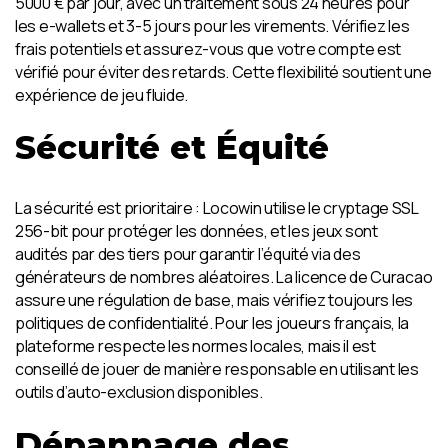
5000 € par jour, avec un traitement sous 24 heures pour
les e-wallets et 3-5 jours pour les virements. Vérifiez les
frais potentiels et assurez-vous que votre compte est
vérifié pour éviter des retards. Cette flexibilité soutient une
expérience de jeu fluide.
Sécurité et Équité
La sécurité est prioritaire : Locowin utilise le cryptage SSL
256-bit pour protéger les données, et les jeux sont
audités par des tiers pour garantir l’équité via des
générateurs de nombres aléatoires. La licence de Curacao
assure une régulation de base, mais vérifiez toujours les
politiques de confidentialité. Pour les joueurs français, la
plateforme respecte les normes locales, mais il est
conseillé de jouer de manière responsable en utilisant les
outils d’auto-exclusion disponibles.
Dépannage des