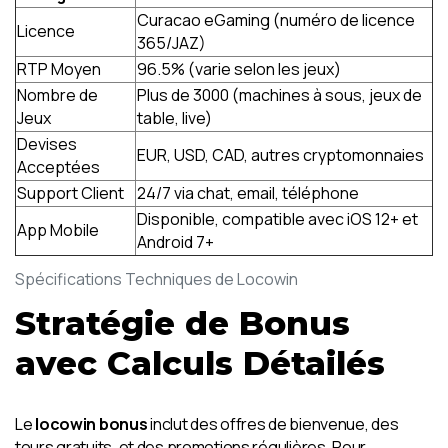
Curacao eGaming (numéro de licence
Licence
365/JAZ)
RTP Moyen
96.5% (varie selon les jeux)
Nombre de
Plus de 3000 (machines à sous, jeux de
Jeux
table, live)
Devises
EUR, USD, CAD, autres cryptomonnaies
Acceptées
Support Client
24/7 via chat, email, téléphone
Disponible, compatible avec iOS 12+ et
App Mobile
Android 7+
Spécifications Techniques de Locowin
Stratégie de Bonus
avec Calculs Détailés
Le
locowin bonus
inclut des offres de bienvenue, des
tours gratuits, et des promotions régulières. Pour