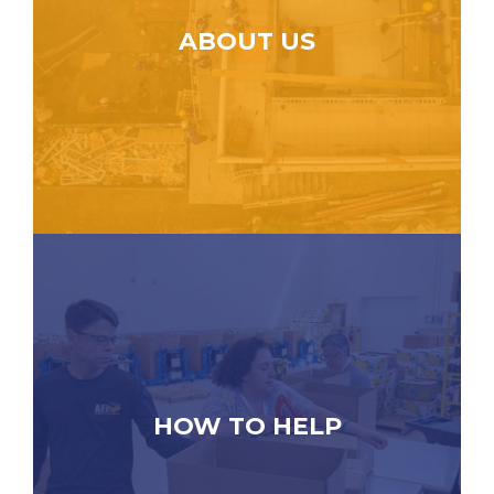
ABOUT US
HOW TO HELP