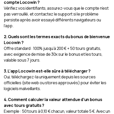
compte Locowin ?
Vérifiez vos identifiants, assurez-vous que le compte n’est
pas verrouillé, et contactez le support si le problème
persiste après avoir essayé différents navigateurs ou
l’app.
2. Quels sont les termes exacts du bonus de bienvenue
Locowin ?
Offre standard : 100% jusqu’à 200 € + 50 tours gratuits,
avec exigence de mise de 30x sur le bonus et les tours,
valable sous 7 jours.
3. L’app Locowin est-elle sûre à télécharger ?
Oui, téléchargez-la uniquement depuis les sources
officielles (site web ou stores approuvés) pour éviter les
logiciels malveillants.
4. Comment calculer la valeur attendue d’un bonus
avec tours gratuits ?
Exemple : 50 tours à 0,10 € chacun, valeur totale 5 €. Avec un