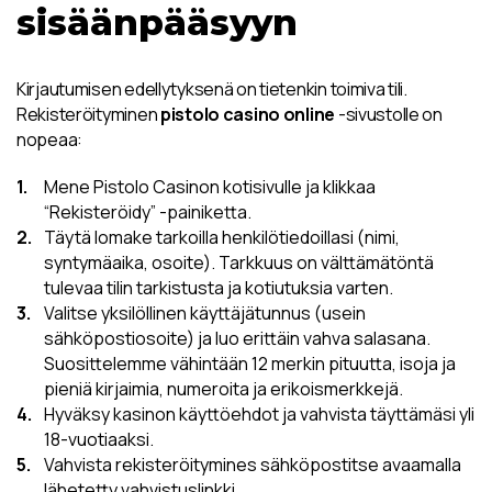
sisäänpääsyyn
Kirjautumisen edellytyksenä on tietenkin toimiva tili.
Rekisteröityminen
pistolo casino online
-sivustolle on
nopeaa:
Mene Pistolo Casinon kotisivulle ja klikkaa
“Rekisteröidy” -painiketta.
Täytä lomake tarkoilla henkilötiedoillasi (nimi,
syntymäaika, osoite). Tarkkuus on välttämätöntä
tulevaa tilin tarkistusta ja kotiutuksia varten.
Valitse yksilöllinen käyttäjätunnus (usein
sähköpostiosoite) ja luo erittäin vahva salasana.
Suosittelemme vähintään 12 merkin pituutta, isoja ja
pieniä kirjaimia, numeroita ja erikoismerkkejä.
Hyväksy kasinon käyttöehdot ja vahvista täyttämäsi yli
18-vuotiaaksi.
Vahvista rekisteröitymines sähköpostitse avaamalla
lähetetty vahvistuslinkki.