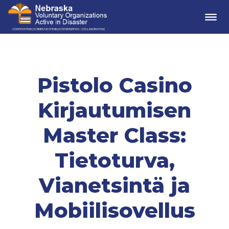
Me
Pistolo Casino
Kirjautumisen
Master Class:
Tietoturva,
Vianetsintä ja
Mobiilisovellus