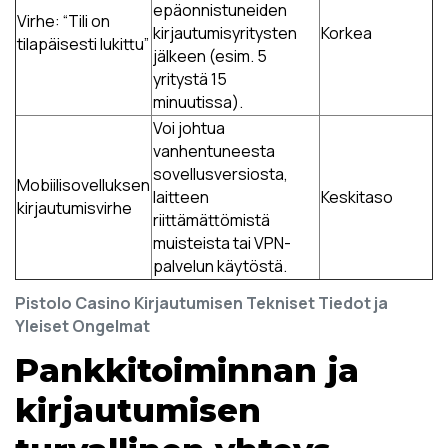
epäonnistuneiden
Virhe: “Tili on
kirjautumisyritysten
Korkea
tilapäisesti lukittu”
jälkeen (esim. 5
yritystä 15
minuutissa).
Voi johtua
vanhentuneesta
sovellusversiosta,
Mobiilisovelluksen
laitteen
Keskitaso
kirjautumisvirhe
riittämättömistä
muisteista tai VPN-
palvelun käytöstä.
Pistolo Casino Kirjautumisen Tekniset Tiedot ja
Yleiset Ongelmat
Pankkitoiminnan ja
kirjautumisen