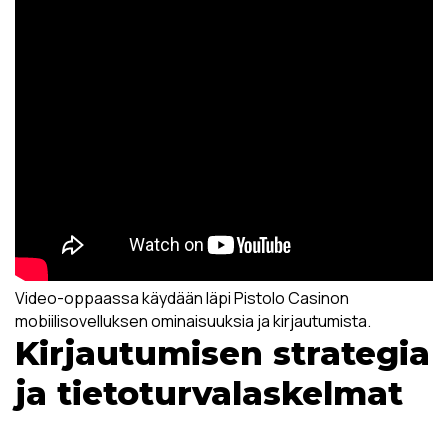
Video-oppaassa käydään läpi Pistolo Casinon
mobiilisovelluksen ominaisuuksia ja kirjautumista.
Kirjautumisen strategia
ja tietoturvalaskelmat