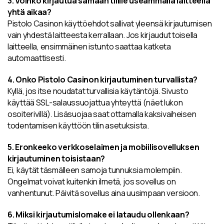
3. Voinko kirjautua samaan tilille useammalla laitteella
yhtä aikaa?
Pistolo Casinon käyttöehdot sallivat yleensä kirjautumisen
vain yhdestä laitteesta kerrallaan. Jos kirjaudut toisella
laitteella, ensimmäinen istunto saattaa katketa
automaattisesti.
4. Onko Pistolo Casinon kirjautuminen turvallista?
Kyllä, jos itse noudatat turvallisia käytäntöjä. Sivusto
käyttää SSL-salaussuojattua yhteyttä (näet lukon
osoiterivillä). Lisäsuojaa saat ottamalla kaksivaiheisen
todentamisen käyttöön tilin asetuksista.
5. Eronkeeko verkkoselaimen ja mobiilisovelluksen
kirjautuminen toisistaan?
Ei, käytät täsmälleen samoja tunnuksia molempiin.
Ongelmat voivat kuitenkin ilmetä, jos sovellus on
vanhentunut. Päivitä sovellus aina uusimpaan versioon.
6. Miksi kirjautumislomake ei lataudu ollenkaan?