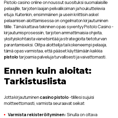
Pistolo casino online on noussut suosituksi suomalaisille
pelaajille, tarjoten laajan pelivalikoiman ja houkuttelevia
etuja. Kuitenkin, ensimmäinen ja usein kriittisin askel
pelaamisen aloittamisessa on ongelmaton kirjautuminen
tilille. Tämä kattava tekninen opas syventyy Pistolo Casino -
kirjautumisprosessiin, tarjoten ammattimaisia ohjeita,
yksityiskohtaista vianetsintää ja strategioita tietoturvan
parantamiseksi. Olitpa aloittelija tai kokeneempi pelaaja,
tämä opas varmistaa, että pääset käyttämään kaikkia
pistolo
tarjoamia palveluja turvallisesti ja vaivattomasti.
Ennen kuin aloitat:
Tarkistuslista
Jotta kirjautuminen
casino pistolo
-tilillesi sujuisi
moitteettomasti, varmista seuraavat seikat:
Varmista rekisteröityminen:
Sinulla on oltava