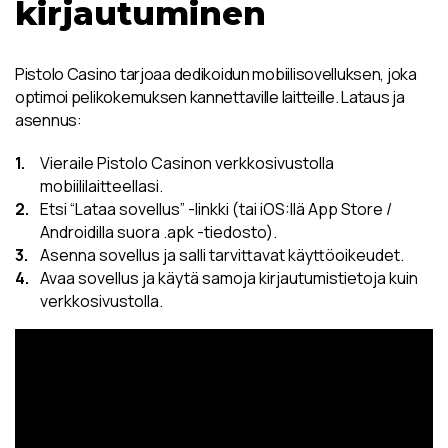
kirjautuminen
Pistolo Casino tarjoaa dedikoidun mobiilisovelluksen, joka
optimoi pelikokemuksen kannettaville laitteille. Lataus ja
asennus:
Vieraile Pistolo Casinon verkkosivustolla
mobiililaitteellasi.
Etsi “Lataa sovellus” -linkki (tai iOS:llä App Store /
Androidilla suora .apk -tiedosto).
Asenna sovellus ja salli tarvittavat käyttöoikeudet.
Avaa sovellus ja käytä samoja kirjautumistietoja kuin
verkkosivustolla.