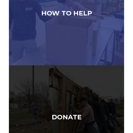
HOW TO HELP
DONATE