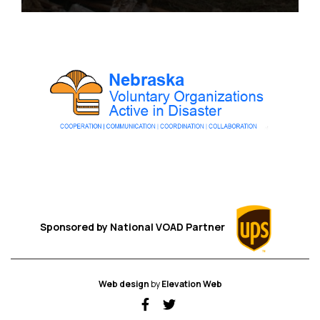
Sponsored by
National VOAD
Partner
Web design
by
Elevation Web
fab fa-facebook-f
fab fa-twitter