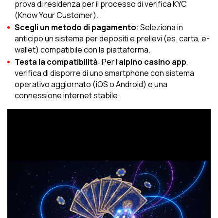
prova di residenza per il processo di verifica KYC
(Know Your Customer).
Scegli un metodo di pagamento
: Seleziona in
anticipo un sistema per depositi e prelievi (es. carta, e-
wallet) compatibile con la piattaforma.
Testa la compatibilità
: Per l’
alpino casino app
,
verifica di disporre di uno smartphone con sistema
operativo aggiornato (iOS o Android) e una
connessione internet stabile.