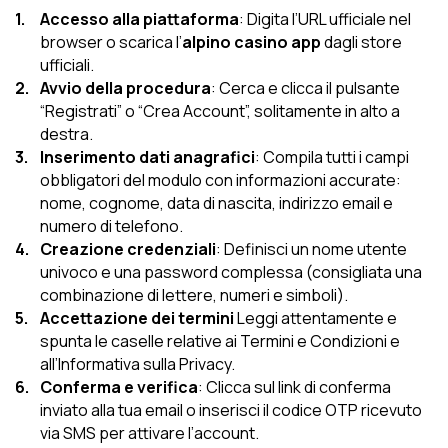
Accesso alla piattaforma
: Digita l’URL ufficiale nel
browser o scarica l’
alpino casino app
dagli store
ufficiali.
Avvio della procedura
: Cerca e clicca il pulsante
“Registrati” o “Crea Account”, solitamente in alto a
destra.
Inserimento dati anagrafici
: Compila tutti i campi
obbligatori del modulo con informazioni accurate:
nome, cognome, data di nascita, indirizzo email e
numero di telefono.
Creazione credenziali
: Definisci un nome utente
univoco e una password complessa (consigliata una
combinazione di lettere, numeri e simboli).
Accettazione dei termini
Leggi attentamente e
spunta le caselle relative ai Termini e Condizioni e
all’Informativa sulla Privacy.
Conferma e verifica
: Clicca sul link di conferma
inviato alla tua email o inserisci il codice OTP ricevuto
via SMS per attivare l’account.