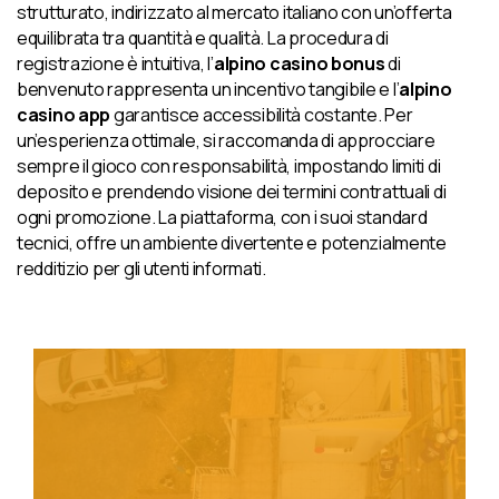
strutturato, indirizzato al mercato italiano con un’offerta
equilibrata tra quantità e qualità. La procedura di
registrazione è intuitiva, l’
alpino casino bonus
di
benvenuto rappresenta un incentivo tangibile e l’
alpino
casino app
garantisce accessibilità costante. Per
un’esperienza ottimale, si raccomanda di approcciare
sempre il gioco con responsabilità, impostando limiti di
deposito e prendendo visione dei termini contrattuali di
ogni promozione. La piattaforma, con i suoi standard
tecnici, offre un ambiente divertente e potenzialmente
redditizio per gli utenti informati.