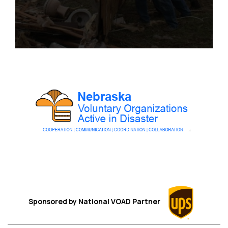
Sponsored by
National VOAD
Partner