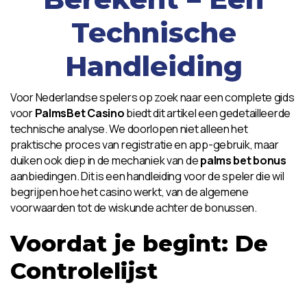
Technische
Handleiding
Voor Nederlandse spelers op zoek naar een complete gids
voor
PalmsBet Casino
biedt dit artikel een gedetailleerde
technische analyse. We doorlopen niet alleen het
praktische proces van registratie en app-gebruik, maar
duiken ook diep in de mechaniek van de
palms bet bonus
aanbiedingen. Dit is een handleiding voor de speler die wil
begrijpen hoe het casino werkt, van de algemene
voorwaarden tot de wiskunde achter de bonussen.
Voordat je begint: De
Controlelijst