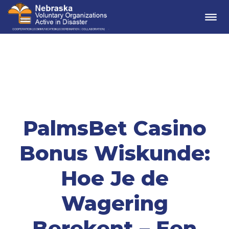
Me
PalmsBet Casino
Bonus Wiskunde:
Hoe Je de
Wagering
Berekent – Een