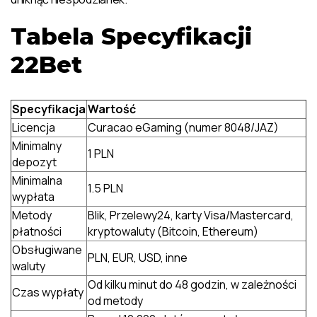
Tabela Specyfikacji
22Bet
Specyfikacja
Wartość
Licencja
Curacao eGaming (numer 8048/JAZ)
Minimalny
1 PLN
depozyt
Minimalna
1.5 PLN
wypłata
Metody
Blik, Przelewy24, karty Visa/Mastercard,
płatności
kryptowaluty (Bitcoin, Ethereum)
Obsługiwane
PLN, EUR, USD, inne
waluty
Od kilku minut do 48 godzin, w zależności
Czas wypłaty
od metody