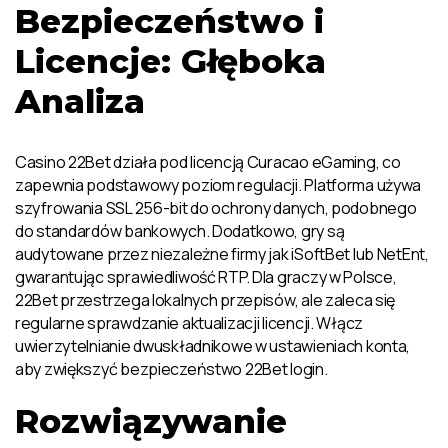
Bezpieczeństwo i
Licencje: Głęboka
Analiza
Casino 22Bet działa pod licencją Curacao eGaming, co
zapewnia podstawowy poziom regulacji. Platforma używa
szyfrowania SSL 256-bit do ochrony danych, podobnego
do standardów bankowych. Dodatkowo, gry są
audytowane przez niezależne firmy jak iSoftBet lub NetEnt,
gwarantując sprawiedliwość RTP. Dla graczy w Polsce,
22Bet przestrzega lokalnych przepisów, ale zaleca się
regularne sprawdzanie aktualizacji licencji. Włącz
uwierzytelnianie dwuskładnikowe w ustawieniach konta,
aby zwiększyć bezpieczeństwo 22Bet login.
Rozwiązywanie