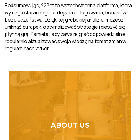
Podsumowując, 22Bet to wszechstronna platforma, która
wymaga starannego podejścia do logowania, bonusów i
bezpieczeństwa. Dzięki tej głębokiej analizie, możesz
uniknąć pułapek, optymalizować strategie i cieszyć się
płynną grą. Pamiętaj, aby zawsze grać odpowiedzialnie i
regularnie aktualizować swoją wiedzę na temat zmian w
regulaminach 22Bet.
ABOUT US