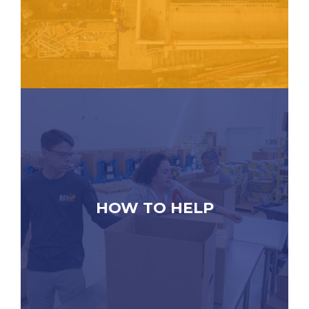
HOW TO HELP