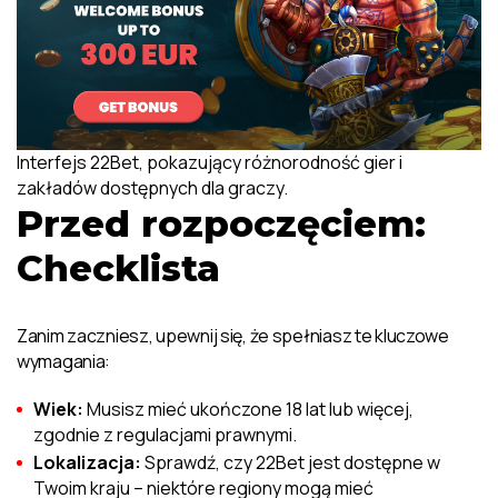
Interfejs 22Bet, pokazujący różnorodność gier i
zakładów dostępnych dla graczy.
Przed rozpoczęciem:
Checklista
Zanim zaczniesz, upewnij się, że spełniasz te kluczowe
wymagania:
Wiek:
Musisz mieć ukończone 18 lat lub więcej,
zgodnie z regulacjami prawnymi.
Lokalizacja:
Sprawdź, czy 22Bet jest dostępne w
Twoim kraju – niektóre regiony mogą mieć