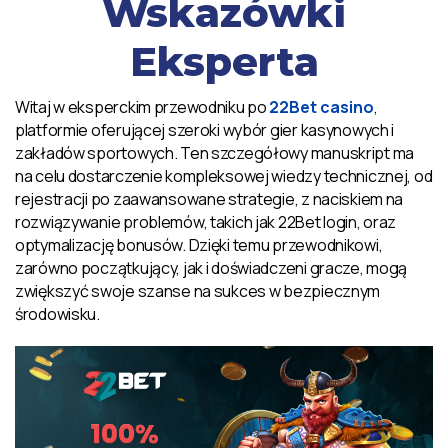
Wskazówki
Eksperta
Witaj w eksperckim przewodniku po
22Bet casino
,
platformie oferującej szeroki wybór gier kasynowych i
zakładów sportowych. Ten szczegółowy manuskript ma
na celu dostarczenie kompleksowej wiedzy technicznej, od
rejestracji po zaawansowane strategie, z naciskiem na
rozwiązywanie problemów, takich jak 22Bet login, oraz
optymalizację bonusów. Dzięki temu przewodnikowi,
zarówno początkujący, jak i doświadczeni gracze, mogą
zwiększyć swoje szanse na sukces w bezpiecznym
środowisku.