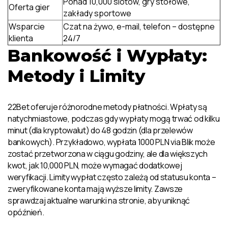
Ponad 10,000 slotów, gry stołowe,
Oferta gier
zakłady sportowe
Wsparcie
Czat na żywo, e-mail, telefon – dostępne
klienta
24/7
Bankowość i Wypłaty:
Metody i Limity
22Bet oferuje różnorodne metody płatności. Wpłaty są
natychmiastowe, podczas gdy wypłaty mogą trwać od kilku
minut (dla kryptowalut) do 48 godzin (dla przelewów
bankowych). Przykładowo, wypłata 1000 PLN via Blik może
zostać przetworzona w ciągu godziny, ale dla większych
kwot, jak 10,000 PLN, może wymagać dodatkowej
weryfikacji. Limity wypłat często zależą od statusu konta –
zweryfikowane konta mają wyższe limity. Zawsze
sprawdzaj aktualne warunki na stronie, aby uniknąć
opóźnień.