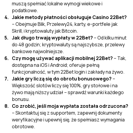
muszą spełniać lokalne wymogi wiekowe i
podatkowe.
Jakie metody płatności obsługuje Casino 22Bet?
– Obejmuje Blik, Przelewy24, karty, e-portfele jak
Skrill, i kryptowaluty jak Bitcoin.
Jak długo trwają wypłaty w 22Bet?
– Od kilku minut
do 48 godzin; kryptowaluty są najszybsze, przelewy
bankowe najwolniejsze.
Czy mogę używać aplikacji mobilnej 22Bet?
– Tak,
dostępna na iOS i Android; oferuje pełną
funkcjonalność, w tym 22Bet login i zakłady na żywo.
Jakie gry liczą się do obrotu bonusowego?
–
Większość slotów liczy się 100%, gry stołowe i na
żywo mają niższy udział – sprawdź warunki każdego
bonusu.
Co zrobić, jeśli moja wypłata została odrzucona?
– Skontaktuj się z supportem, zapewnij dokumenty
weryfikacyjne i upewnij się, że spełniasz wymagania
obrotowe.