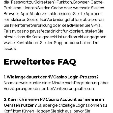
die “Passwort zurücksetzen”-Funktion. Browser-Cache-
Probleme – leeren Sie den Cache oder wechseln Sie den
Browser. App-Abstürze – aktualisieren Sie die App oder
reinstalieren Sie sie. Bei Verbindungsfehlern überprüfen
Sie Ihre Internetverbindung oder deaktivieren Sie VPNs.
Falls nv casino paysafecard nicht funktioniert, stellen Sie
sicher, dass die Karte gedeckt ist und korrekt eingegeben
wurde. Kontaktieren Sie den Support bei anhaltenden
Issues.
Erweitertes FAQ
1. Wie lange dauert der NV Casino Login-Prozess?
Normalerweise unter einer Minute nach Registrierung, aber
Verzögerungen können bei Verifizierung auftreten.
2. Kann ich meinen NV Casino Account auf mehreren
Geräten nutzen?
Ja, aber gleichzeitige Logins können zu
Konflikten führen – loggen Sie sich aus, bevor Sie