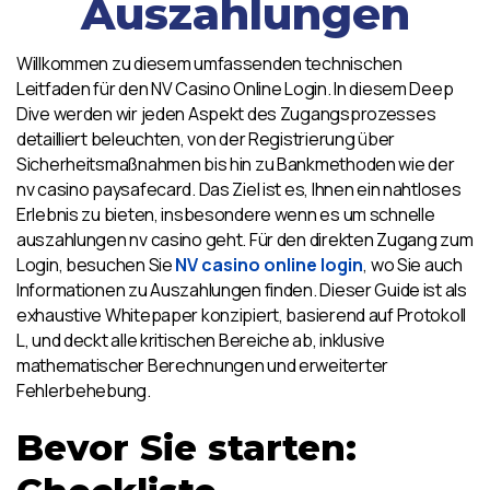
Auszahlungen
Willkommen zu diesem umfassenden technischen
Leitfaden für den NV Casino Online Login. In diesem Deep
Dive werden wir jeden Aspekt des Zugangsprozesses
detailliert beleuchten, von der Registrierung über
Sicherheitsmaßnahmen bis hin zu Bankmethoden wie der
nv casino paysafecard. Das Ziel ist es, Ihnen ein nahtloses
Erlebnis zu bieten, insbesondere wenn es um schnelle
auszahlungen nv casino geht. Für den direkten Zugang zum
Login, besuchen Sie
NV casino online login
, wo Sie auch
Informationen zu Auszahlungen finden. Dieser Guide ist als
exhaustive Whitepaper konzipiert, basierend auf Protokoll
L, und deckt alle kritischen Bereiche ab, inklusive
mathematischer Berechnungen und erweiterter
Fehlerbehebung.
Bevor Sie starten: