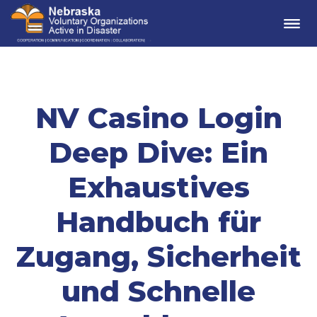
Me
NV Casino Login
Deep Dive: Ein
Exhaustives
Handbuch für
Zugang, Sicherheit
und Schnelle