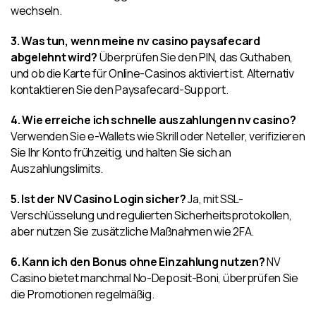
wechseln.
3. Was tun, wenn meine nv casino paysafecard
abgelehnt wird?
Überprüfen Sie den PIN, das Guthaben,
und ob die Karte für Online-Casinos aktiviert ist. Alternativ
kontaktieren Sie den Paysafecard-Support.
4. Wie erreiche ich schnelle auszahlungen nv casino?
Verwenden Sie e-Wallets wie Skrill oder Neteller, verifizieren
Sie Ihr Konto frühzeitig, und halten Sie sich an
Auszahlungslimits.
5. Ist der NV Casino Login sicher?
Ja, mit SSL-
Verschlüsselung und regulierten Sicherheitsprotokollen,
aber nutzen Sie zusätzliche Maßnahmen wie 2FA.
6. Kann ich den Bonus ohne Einzahlung nutzen?
NV
Casino bietet manchmal No-Deposit-Boni, überprüfen Sie
die Promotionen regelmäßig.