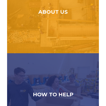
ABOUT US
HOW TO HELP