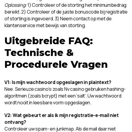
Oplossing:
1) Controleer of de storting het minimumbedrag
bereikt. 2) Controleer of de juiste bonuscode bij registratie
of storting is ingevoerd. 3) Neem contact op met de
klantenservice met bewijs van storting.
Uitgebreide FAQ:
Technische &
Procedurele Vragen
V1: Is mijn wachtwoord opgeslagen in plaintext?
Nee. Serieuze casino’s zoals Nv casino gebruiken hashing-
algoritmen (zoals bcrypt) met een ‘salt’. Uw wachtwoord
wordt nooit in leesbare vorm opgeslagen.
V2: Wat gebeurt er als ik mijn registratie-e-mail niet
ontvang?
Controleer uw spam- en junkmap. Als de mail daar niet