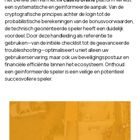
een systematische en geïnformeerde aanpak. Van de
cryptografische principes achter de login tot de
probabilistische berekeningen van de bonusvoorwaarden,
de technisch georiënteerde speler heeft een duidelijk
voordeel. Door deze handleiding als referentie te
gebruiken—van de initiële checklist tot de geavanceerde
troubleshooting—optimaliseert u niet alleen uw
gebruikerservaring, maar ook uw beveiligingspostuur en
financiële efficiëntie binnen het ecosysteem. Onthoud:
een geïnformeerde speler is een veilige en potentieel
succesvollere speler.