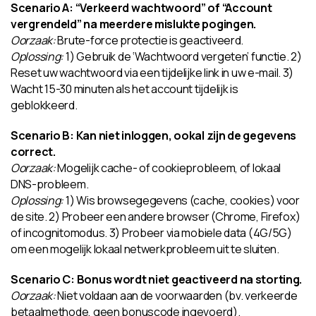
Scenario A: “Verkeerd wachtwoord” of “Account
vergrendeld” na meerdere mislukte pogingen.
Oorzaak:
Brute-force protectie is geactiveerd.
Oplossing:
1) Gebruik de ‘Wachtwoord vergeten’ functie. 2)
Reset uw wachtwoord via een tijdelijke link in uw e-mail. 3)
Wacht 15-30 minuten als het account tijdelijk is
geblokkeerd.
Scenario B: Kan niet inloggen, ookal zijn de gegevens
correct.
Oorzaak:
Mogelijk cache- of cookieprobleem, of lokaal
DNS-probleem.
Oplossing:
1) Wis browsegegevens (cache, cookies) voor
de site. 2) Probeer een andere browser (Chrome, Firefox)
of incognitomodus. 3) Probeer via mobiele data (4G/5G)
om een mogelijk lokaal netwerkprobleem uit te sluiten.
Scenario C: Bonus wordt niet geactiveerd na storting.
Oorzaak:
Niet voldaan aan de voorwaarden (bv. verkeerde
betaalmethode, geen bonuscode ingevoerd).