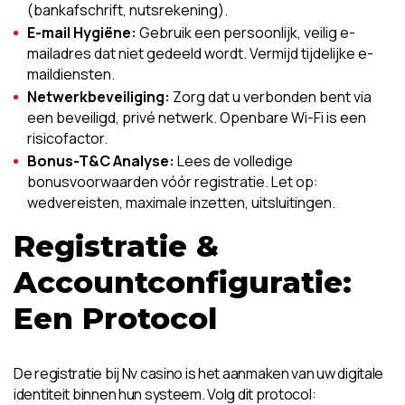
(bankafschrift, nutsrekening).
E-mail Hygiëne:
Gebruik een persoonlijk, veilig e-
mailadres dat niet gedeeld wordt. Vermijd tijdelijke e-
maildiensten.
Netwerkbeveiliging:
Zorg dat u verbonden bent via
een beveiligd, privé netwerk. Openbare Wi-Fi is een
risicofactor.
Bonus-T&C Analyse:
Lees de volledige
bonusvoorwaarden vóór registratie. Let op:
wedvereisten, maximale inzetten, uitsluitingen.
Registratie &
Accountconfiguratie:
Een Protocol
De registratie bij Nv casino is het aanmaken van uw digitale
identiteit binnen hun systeem. Volg dit protocol: