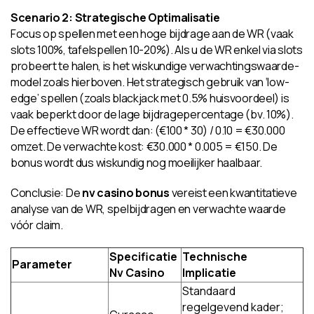
Scenario 2: Strategische Optimalisatie
Focus op spellen met een hoge bijdrage aan de WR (vaak
slots 100%, tafelspellen 10-20%). Als u de WR enkel via slots
probeert te halen, is het wiskundige verwachtingswaarde-
model zoals hierboven. Het strategisch gebruik van ‘low-
edge’ spellen (zoals blackjack met 0.5% huisvoordeel) is
vaak beperkt door de lage bijdragepercentage (bv. 10%).
De effectieve WR wordt dan: (€100 * 30) / 0.10 = €30.000
omzet. De verwachte kost: €30.000 * 0.005 = €150. De
bonus wordt dus wiskundig nog moeilijker haalbaar.
Conclusie: De
nv casino bonus
vereist een kwantitatieve
analyse van de WR, spelbijdragen en verwachte waarde
vóór claim.
Specificatie
Technische
Parameter
Nv Casino
Implicatie
Standaard
regelgevend kader;