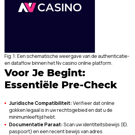
Fig. 1: Een schematische weergave van de authenticatie-
en dataflow binnen het Nv casino online platform.
Voor Je Begint:
Essentiële Pre-Check
Juridische Compatibiliteit:
Verifieer dat online
gokken legaal is in uw rechtsgebied en dat u de
minimumleeftijd hebt.
Documentatie Paraat:
Scan uw identiteitsbewijs (ID,
paspoort) en een recent bewijs van adres