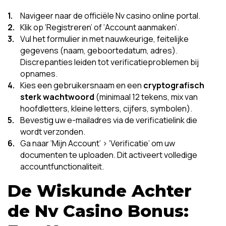
Navigeer naar de officiële Nv casino online portal.
Klik op ‘Registreren’ of ‘Account aanmaken’.
Vul het formulier in met nauwkeurige, feitelijke
gegevens (naam, geboortedatum, adres).
Discrepanties leiden tot verificatieproblemen bij
opnames.
Kies een gebruikersnaam en een
cryptografisch
sterk wachtwoord
(minimaal 12 tekens, mix van
hoofdletters, kleine letters, cijfers, symbolen).
Bevestig uw e-mailadres via de verificatielink die
wordt verzonden.
Ga naar ‘Mijn Account’ > ‘Verificatie’ om uw
documenten te uploaden. Dit activeert volledige
accountfunctionaliteit.
De Wiskunde Achter
de Nv Casino Bonus: