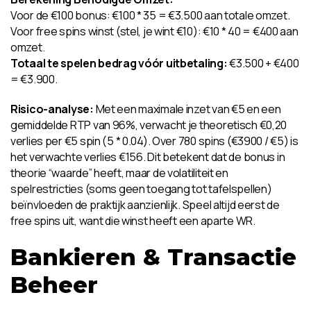
Voor de €100 bonus: €100 * 35 = €3.500 aan totale omzet.
Voor free spins winst (stel, je wint €10): €10 * 40 = €400 aan
omzet.
Totaal te spelen bedrag vóór uitbetaling:
€3.500 + €400
= €3.900.
Risico-analyse:
Met een maximale inzet van €5 en een
gemiddelde RTP van 96%, verwacht je theoretisch €0,20
verlies per €5 spin (5 * 0.04). Over 780 spins (€3900 / €5) is
het verwachte verlies €156. Dit betekent dat de bonus in
theorie “waarde” heeft, maar de volatiliteit en
spelrestricties (soms geen toegang tot tafelspellen)
beïnvloeden de praktijk aanzienlijk. Speel altijd eerst de
free spins uit, want die winst heeft een aparte WR.
Bankieren & Transactie
Beheer