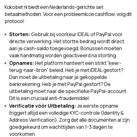
Kokobet nl biedt een Nederlands-gerichte set
betaalmethoden. Voor een probleemloze cashflow, volg dit
protocol:
Storten:
Gebruik bij voorkeur iDEAL of PayPal voor
directe verwerking. Het stortte bedrag wordt direct
aan je cash-saldo toegevoegd. Bonussen moeten
vaak handmatig worden geactiveerd na storting.
Opnames:
Het platform hanteert een strikt “keer-
terug-naar-bron” beleid. Heb je met iDEAL gestort?
Dan moet de uitbetaling naar je gekoppelde
bankrekening. Heb je met PayPal gestort? De
uitbetaling moet naar die specifieke PayPal-account.
Dit is een cruciaal anti-fraudemiddel.
Verificatie vóór Uitbetaling:
Je eerste opname
triggert altijd een volledige KYC-controle (Identity &
Address Verification). Zorg dat alle documenten al zijn
goedgekeurd om wachttijden van 1-3 dagen te
voorkomen.