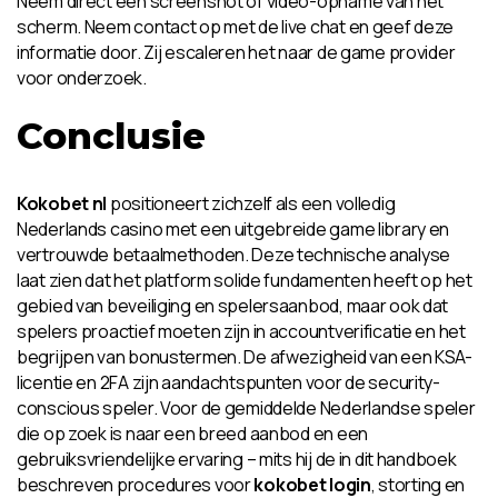
Neem direct een screenshot of video-opname van het
scherm. Neem contact op met de live chat en geef deze
informatie door. Zij escaleren het naar de game provider
voor onderzoek.
Conclusie
Kokobet nl
positioneert zichzelf als een volledig
Nederlands casino met een uitgebreide game library en
vertrouwde betaalmethoden. Deze technische analyse
laat zien dat het platform solide fundamenten heeft op het
gebied van beveiliging en spelersaanbod, maar ook dat
spelers proactief moeten zijn in accountverificatie en het
begrijpen van bonustermen. De afwezigheid van een KSA-
licentie en 2FA zijn aandachtspunten voor de security-
conscious speler. Voor de gemiddelde Nederlandse speler
die op zoek is naar een breed aanbod en een
gebruiksvriendelijke ervaring – mits hij de in dit handboek
beschreven procedures voor
kokobet login
, storting en