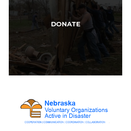
DONATE