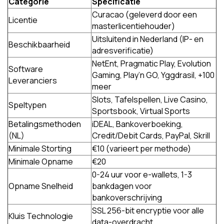
Categorie
Specificatie
Curacao (geleverd door een
Licentie
masterlicentiehouder)
Uitsluitend in Nederland (IP- en
Beschikbaarheid
adresverificatie)
NetEnt, Pragmatic Play, Evolution
Software
Gaming, Play’n GO, Yggdrasil, +100
Leveranciers
meer
Slots, Tafelspellen, Live Casino,
Speltypen
Sportsbook, Virtual Sports
Betalingsmethoden
iDEAL, Bankoverboeking,
(NL)
Credit/Debit Cards, PayPal, Skrill
Minimale Storting
€10 (varieert per methode)
Minimale Opname
€20
0-24 uur voor e-wallets, 1-3
Opname Snelheid
bankdagen voor
bankoverschrijving
SSL 256-bit encryptie voor alle
Kluis Technologie
data-overdracht