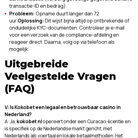
transactie-ID en bedrag).
Probleem:
Opname duurt langer dan 72
uur.
Oplossing:
Dit wijst bijna altijd op ontbrekende of
onduidelijke KYC-documenten. Controleer je e-mail
voor een verzoek van de compliance-afdeling en
reageer direct. Daarna, volg op via telefoon als
mogelijk.
Uitgebreide
Veelgestelde Vragen
(FAQ)
V: Is Kokobet een legaal en betrouwbaar casino in
Nederland?
A: Ja,
kokobet nl
opereert onder een Curacao-licentie en
is specifiek op de Nederlandse markt gericht, met
Nederlands als voertaal en lokale betaalmethoden. Het