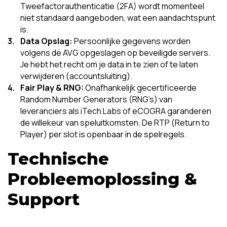
Tweefactorauthenticatie (2FA) wordt momenteel
niet standaard aangeboden, wat een aandachtspunt
is.
Data Opslag:
Persoonlijke gegevens worden
volgens de AVG opgeslagen op beveiligde servers.
Je hebt het recht om je data in te zien of te laten
verwijderen (accountsluiting).
Fair Play & RNG:
Onafhankelijk gecertificeerde
Random Number Generators (RNG’s) van
leveranciers als iTech Labs of eCOGRA garanderen
de willekeur van speluitkomsten. De RTP (Return to
Player) per slot is openbaar in de spelregels.
Technische
Probleemoplossing &
Support