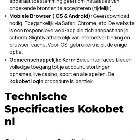
apparaat toestemming geeft om installaties van
onbekende bronnen te accepteren (tijdelijk).
Mobiele Browser (iOS & Android):
Geen download
nodig. Toegankelijk via Safari, Chrome, etc. De website
is een responsieve web-app die zich aanpast aan je
scherm. Slightly afhankelijk van internetverbinding en
browser-cache. Voor iOS-gebruikers is dit de enige
optie.
Gemeenschappelijke Kern:
Beide interfaces bieden
volledige toegang tot je account, stortingen,
opnames, live casino, sport en alle spellen. De
kokobet login
procedure is identiek.
Technische
Specificaties Kokobet
nl