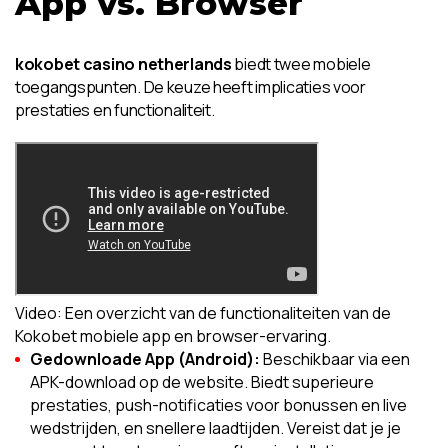
App vs. Browser
kokobet casino netherlands
biedt twee mobiele
toegangspunten. De keuze heeft implicaties voor
prestaties en functionaliteit.
Video: Een overzicht van de functionaliteiten van de
Kokobet mobiele app en browser-ervaring.
Gedownloade App (Android):
Beschikbaar via een
APK-download op de website. Biedt superieure
prestaties, push-notificaties voor bonussen en live
wedstrijden, en snellere laadtijden. Vereist dat je je