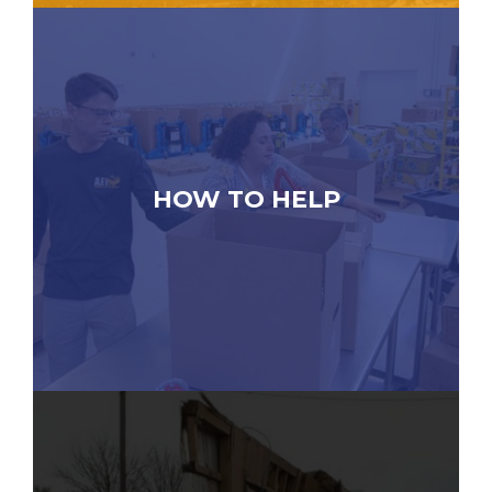
HOW TO HELP