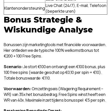
Live Chat (24/7), E-mail, Telefoon
Klantenondersteuning
(beperkte uren)
Bonus Strategie &
Wiskundige Analyse
Bonussen zijn marketingtools met financiële voorwaarden.
Hier ontleden we de typische 100% welkomstbonus tot
€200 + 100 Free Spins.
Scenario:
Je stort €100 en ontvangt een €100 bonus, plus
100 free spins (waarde geschat op €0,10 per spin = €10).
Totale bonuswaarde: €110.
Voorwaarden:
Omzettingseis (Wagering Requirement –
WR) van 35x het bonusbedrag. Free Spins winst heeft een
WR van 40x. Maximale inzet tijdens bonusspel: €5 per spin.
Berekening Benodigde Omzet: