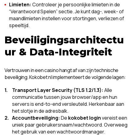
Limieten:
Controleer je persoonlijke limieten in de
“Verantwoord Spelen” sectie. Je kunt dag-, week- of
maandlimieten instellen voor stortingen, verliezen of
speeltijd.
Beveiligingsarchitectu
ur & Data-Integriteit
Vertrouwen in een casino hangt af van zijn technische
beveiliging. Kokobet nl implementeert de volgende lagen:
Transport Layer Security (TLS 1.2/1.3):
Alle
communicatie tussen jouw browser/app en hun
servers is end-to-end versleuteld. Herkenbaar aan
het slotje in de adresbalk.
Accountbeveiliging:
De
kokobet login
vereist een
uniek paar gebruikersnaam/wachtwoord. Overweeg
het gebruik van een wachtwoordmanager.