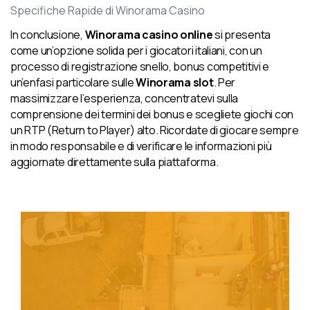
Specifiche Rapide di Winorama Casino
In conclusione,
Winorama casino online
si presenta
come un’opzione solida per i giocatori italiani, con un
processo di registrazione snello, bonus competitivi e
un’enfasi particolare sulle
Winorama slot
. Per
massimizzare l’esperienza, concentratevi sulla
comprensione dei termini dei bonus e scegliete giochi con
un RTP (Return to Player) alto. Ricordate di giocare sempre
in modo responsabile e di verificare le informazioni più
aggiornate direttamente sulla piattaforma.