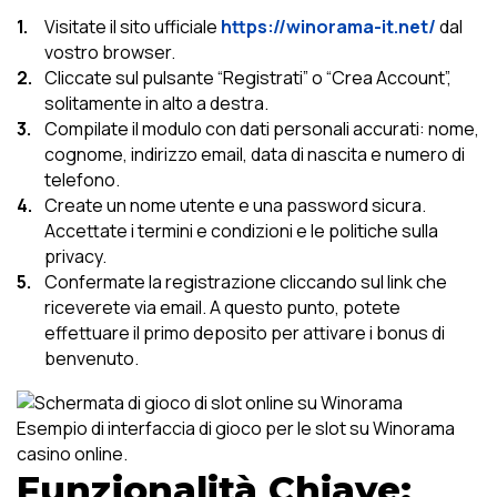
Visitate il sito ufficiale
https://winorama-it.net/
dal
vostro browser.
Cliccate sul pulsante “Registrati” o “Crea Account”,
solitamente in alto a destra.
Compilate il modulo con dati personali accurati: nome,
cognome, indirizzo email, data di nascita e numero di
telefono.
Create un nome utente e una password sicura.
Accettate i termini e condizioni e le politiche sulla
privacy.
Confermate la registrazione cliccando sul link che
riceverete via email. A questo punto, potete
effettuare il primo deposito per attivare i bonus di
benvenuto.
Esempio di interfaccia di gioco per le slot su Winorama
casino online.
Funzionalità Chiave: