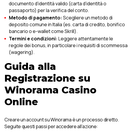
documento d’identità valido (carta d’identità o
passaporto) per la verifica del conto.
Metodo di pagamento:
Scegliere un metodo di
deposito comune in Italia (es. carta di credito, bonifico
bancario o e-wallet come Skrill).
Termini e condizioni:
Leggere attentamente le
regole dei bonus, in particolare i requisiti di scommessa
(wagering).
Guida alla
Registrazione su
Winorama Casino
Online
Creare un account su Winorama è un processo diretto.
Seguite questi passi per accedere all’azione: