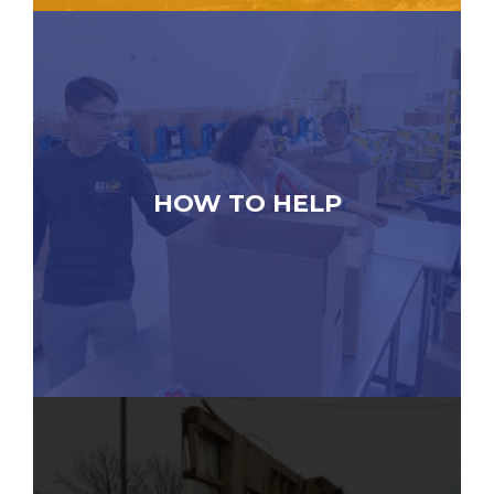
HOW TO HELP