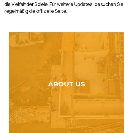
die Vielfalt der Spiele. Für weitere Updates, besuchen Sie
regelmäßig die offizielle Seite.
ABOUT US