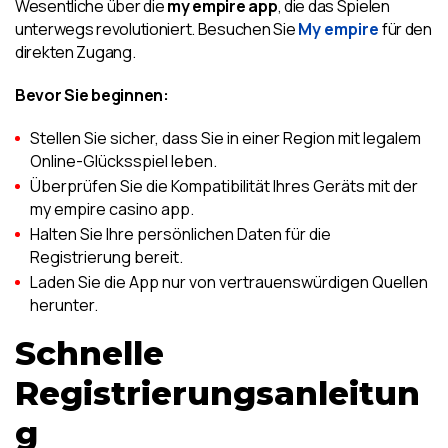
Wesentliche über die
my empire app
, die das Spielen
unterwegs revolutioniert. Besuchen Sie
My empire
für den
direkten Zugang.
Bevor Sie beginnen:
Stellen Sie sicher, dass Sie in einer Region mit legalem
Online-Glücksspiel leben.
Überprüfen Sie die Kompatibilität Ihres Geräts mit der
my empire casino app.
Halten Sie Ihre persönlichen Daten für die
Registrierung bereit.
Laden Sie die App nur von vertrauenswürdigen Quellen
herunter.
Schnelle
Registrierungsanleitun
g