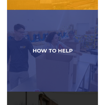
HOW TO HELP