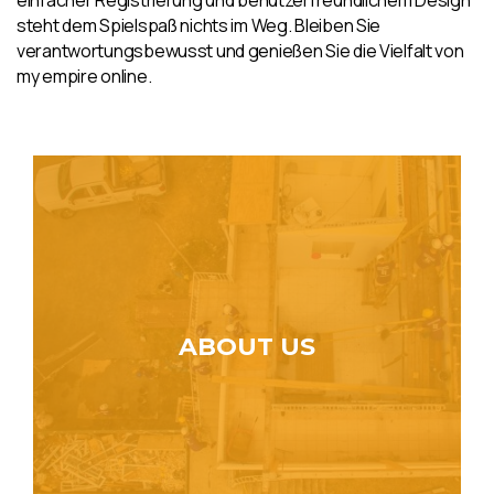
steht dem Spielspaß nichts im Weg. Bleiben Sie
verantwortungsbewusst und genießen Sie die Vielfalt von
my empire online.
ABOUT US