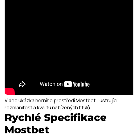
Video ukázka herního prostředí Mostbet, ilustrující
rozmanitost a kvalitu nabízených titulů.
Rychlé Specifikace
Mostbet