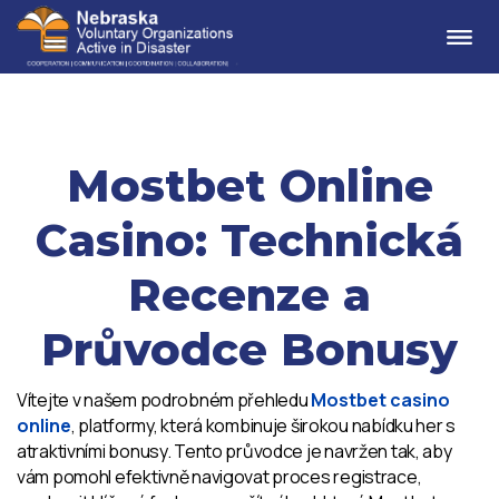
Me
Mostbet Online
Casino: Technická
Recenze a
Průvodce Bonusy
Vítejte v našem podrobném přehledu
Mostbet casino
online
, platformy, která kombinuje širokou nabídku her s
atraktivními bonusy. Tento průvodce je navržen tak, aby
vám pomohl efektivně navigovat proces registrace,