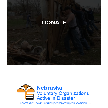
DONATE