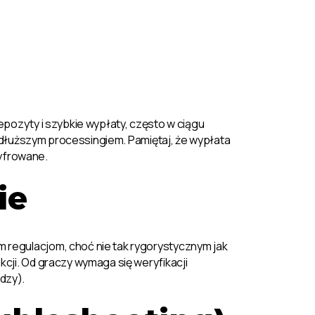
epozyty i szybkie wypłaty, często w ciągu
 z dłuższym processingiem. Pamiętaj, że wypłata
yfrowane.
ie
 regulacjom, choć nie tak rygorystycznym jak
cji. Od graczy wymaga się weryfikacji
dzy).