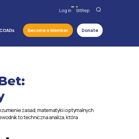
Log in
SitRep
COADs
Become a Member
Donate
Bet:
y
ozumienie zasad, matematyki i optymalnych
ewodnik to techniczna analiza, która