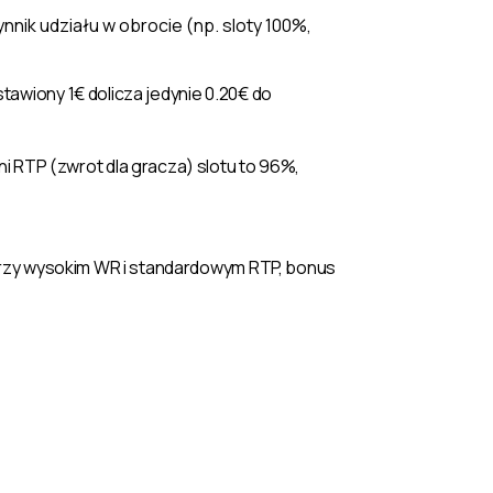
nnik udziału w obrocie (np. sloty 100%,
ostawiony 1€ dolicza jedynie 0.20€ do
i RTP (zwrot dla gracza) slotu to 96%,
przy wysokim WR i standardowym RTP, bonus