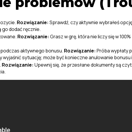
e problemów (Trou
pozycie.
Rozwiązanie:
Sprawdź, czy aktywnie wybrałeś opcję 
ą go dodać ręcznie.
izowane.
Rozwiązanie:
Grasz w grę, która nie liczy się w 100
 podczas aktywnego bonusu.
Rozwiązanie:
Próba wypłaty p
by wyjaśnić sytuację; może być konieczne anulowanie bonusu
.
Rozwiązanie:
Upewnij się, że przesłane dokumenty są czyte
ia.