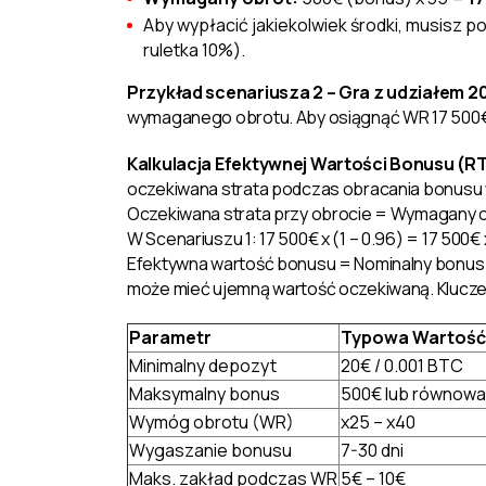
Aby wypłacić jakiekolwiek środki, musisz p
ruletka 10%).
Przykład scenariusza 2 – Gra z udziałem 2
wymaganego obrotu. Aby osiągnąć WR 17 500€, 
Kalkulacja Efektywnej Wartości Bonusu (RT
oczekiwana strata podczas obracania bonusu
Oczekiwana strata przy obrocie = Wymagany ob
W Scenariuszu 1: 17 500€ x (1 – 0.96) = 17 500€
Efektywna wartość bonusu = Nominalny bonus 
może mieć ujemną wartość oczekiwaną. Kluczem
Parametr
Typowa Wartość
Minimalny depozyt
20€ / 0.001 BTC
Maksymalny bonus
500€ lub równowa
Wymóg obrotu (WR)
x25 – x40
Wygaszanie bonusu
7-30 dni
Maks. zakład podczas WR
5€ – 10€