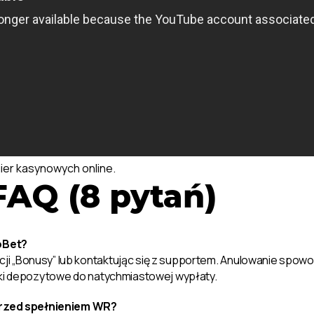
gier kasynowych online.
FAQ (8 pytań)
oBet?
i „Bonusy” lub kontaktując się z supportem. Anulowanie spow
odki depozytowe do natychmiastowej wypłaty.
 przed spełnieniem WR?