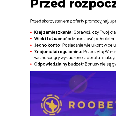
Przed rozpocz
Przed skorzystaniem z oferty promocyjnej, upe
Kraj zamieszkania:
Sprawdź, czy Twój kraj
Wiek i tożsamość:
Musisz być pełnoletni 
Jedno konto:
Posiadanie wielu kont w celu
Znajomość regulaminu:
Przeczytaj Warun
ważności, gry wykluczone z obrotu i maksy
Odpowiedzialny budżet:
Bonusy nie są gw