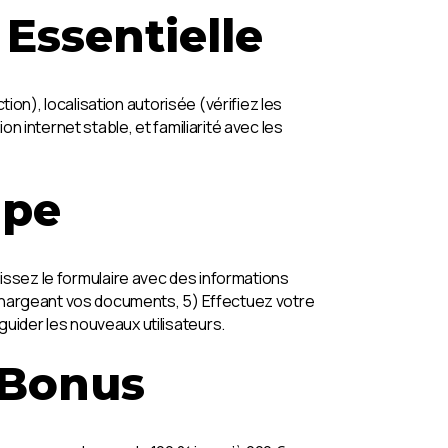
Essentielle
tion), localisation autorisée (vérifiez les
on internet stable, et familiarité avec les
ape
emplissez le formulaire avec des informations
léchargeant vos documents, 5) Effectuez votre
guider les nouveaux utilisateurs.
 Bonus