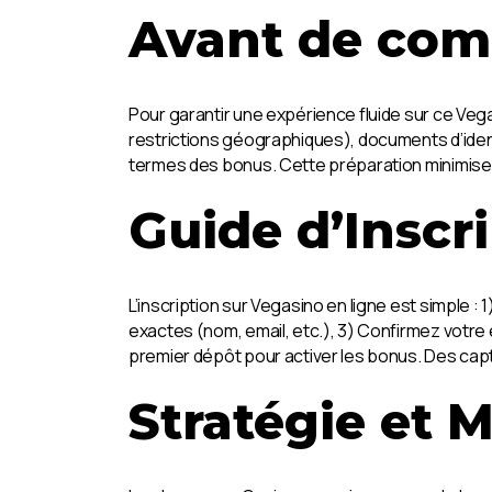
Avant de comm
Pour garantir une expérience fluide sur ce Vegasi
restrictions géographiques), documents d’identifi
termes des bonus. Cette préparation minimise l
Guide d’Inscr
L’inscription sur Vegasino en ligne est simple : 1)
exactes (nom, email, etc.), 3) Confirmez votre 
premier dépôt pour activer les bonus. Des captu
Stratégie et