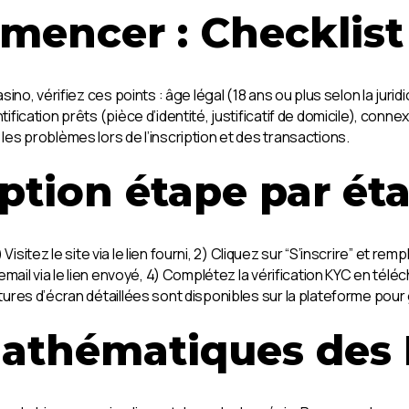
encer : Checklist 
no, vérifiez ces points : âge légal (18 ans ou plus selon la juridic
cation prêts (pièce d’identité, justificatif de domicile), connexi
es problèmes lors de l’inscription et des transactions.
iption étape par ét
 Visitez le site via le lien fourni, 2) Cliquez sur “S’inscrire” et r
email via le lien envoyé, 4) Complétez la vérification KYC en té
res d’écran détaillées sont disponibles sur la plateforme pour 
 Mathématiques des