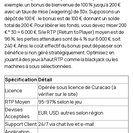
exemple, un bonus de bienvenue de 100 % jusqu’à 200 €
avec un taux de mise (wagering) de 30x. Supposons un
dépôt de 100 € : le bonus est de 100 €, donnant un solde
total de 200 €. Pour libérer les fonds, vous devez miser 200
€ * 30 = 6 000 €. Si le RTP (Return to Player) moyen est de
96 %, les pertes attendues sont de 4 % sur 6 000 €, soit
240 €. Ainsi, le coût effectif du bonus peut dépasser son
bénéfice si non géré stratégiquement. Optimisez en
jouant à des jeux à haut RTP comme la blackjack ou les
machines à sous sélectionnées.
Spécification
Détail
Opérée sous licence de Curacao (à
Licence
vérifier sur le site)
RTP Moyen
95-97% selon le jeu
Devises
EUR, USD, autres selon région
Acceptées
Support Client
24/7 via chat live et e-mail
Application