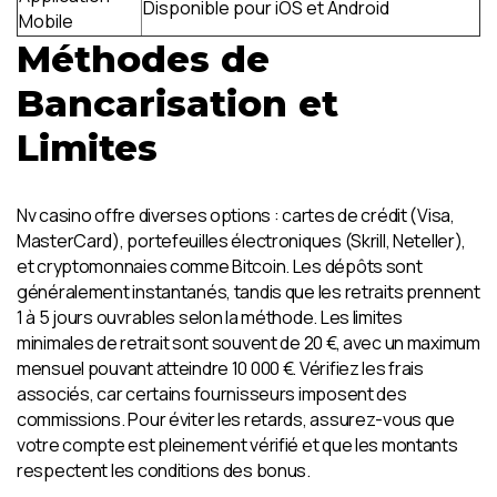
Disponible pour iOS et Android
Mobile
Méthodes de
Bancarisation et
Limites
Nv casino offre diverses options : cartes de crédit (Visa,
MasterCard), portefeuilles électroniques (Skrill, Neteller),
et cryptomonnaies comme Bitcoin. Les dépôts sont
généralement instantanés, tandis que les retraits prennent
1 à 5 jours ouvrables selon la méthode. Les limites
minimales de retrait sont souvent de 20 €, avec un maximum
mensuel pouvant atteindre 10 000 €. Vérifiez les frais
associés, car certains fournisseurs imposent des
commissions. Pour éviter les retards, assurez-vous que
votre compte est pleinement vérifié et que les montants
respectent les conditions des bonus.