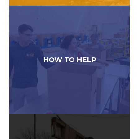
HOW TO HELP