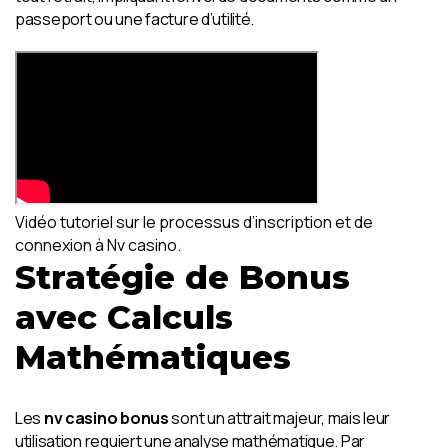
passeport ou une facture d’utilité.
Vidéo tutoriel sur le processus d’inscription et de
connexion à Nv casino.
Stratégie de Bonus
avec Calculs
Mathématiques
Les
nv casino bonus
sont un attrait majeur, mais leur
utilisation requiert une analyse mathématique. Par