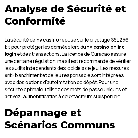
Analyse de Sécurité et
Conformité
La sécurité de
nv casino
repose sur le cryptage SSL 256-
bit pour protéger les données lors du
nv casino online
login
et des transactions. La licence de Curacao assure
une certaine régulation, mais il est recommandé de vérifier
les audits indépendants des logiciels de jeu. Les mesures
anti-blanchiment et de jeu responsable sont intégrées,
avec des options d’autolimitation de dépôt. Pour une
sécurité optimale, utilisez des mots de passe uniques et
activez l’authentification à deux facteurs si disponible.
Dépannage et
Scénarios Communs