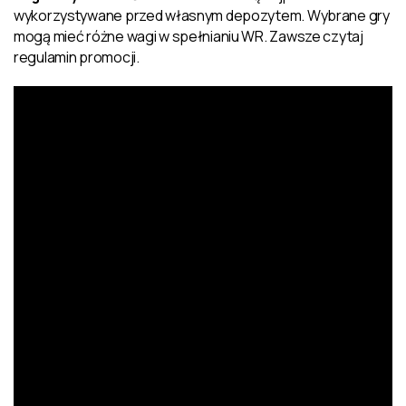
wykorzystywane przed własnym depozytem. Wybrane gry
mogą mieć różne wagi w spełnianiu WR. Zawsze czytaj
regulamin promocji.