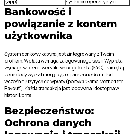
(app)
systemie operacyjnym.
Bankowość i
powiązanie z kontem
użytkownika
System bankowy kasyna jest zintegrowany z Twoim
profilem. Wpłata wymaga zalogowanego sesji. Wypłata
wymaga w pełni zweryfikowanego konta (KYC). Pamiętaj,
że metody wypłat mogą być ograniczone do metod
wcześniej użytych do wpłaty (polityka “Same Method for
Payout”). Każda transakcja jest logowana i dostępna w
historii konta.
Bezpieczeństwo:
Ochrona danych