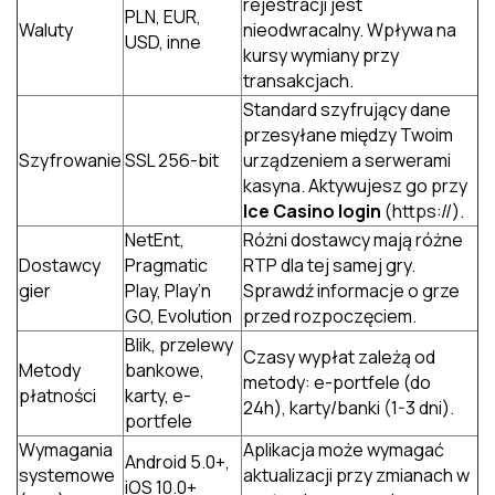
rejestracji jest
PLN, EUR,
Waluty
nieodwracalny. Wpływa na
USD, inne
kursy wymiany przy
transakcjach.
Standard szyfrujący dane
przesyłane między Twoim
Szyfrowanie
SSL 256-bit
urządzeniem a serwerami
kasyna. Aktywujesz go przy
Ice Casino login
(https://).
NetEnt,
Różni dostawcy mają różne
Dostawcy
Pragmatic
RTP dla tej samej gry.
gier
Play, Play’n
Sprawdź informacje o grze
GO, Evolution
przed rozpoczęciem.
Blik, przelewy
Czasy wypłat zależą od
Metody
bankowe,
metody: e-portfele (do
płatności
karty, e-
24h), karty/banki (1-3 dni).
portfele
Wymagania
Aplikacja może wymagać
Android 5.0+,
systemowe
aktualizacji przy zmianach w
iOS 10.0+