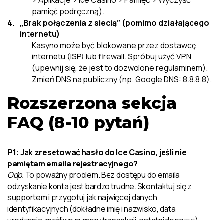
> Aplikacje > Ice Casino > Pamięć > Wyczyść
pamięć podręczną).
„Brak połączenia z siecią” (pomimo działającego
internetu)
Kasyno może być blokowane przez dostawcę
internetu (ISP) lub firewall. Spróbuj użyć VPN
(upewnij się, że jest to dozwolone regulaminem).
Zmień DNS na publiczny (np. Google DNS: 8.8.8.8).
Rozszerzona sekcja
FAQ (8-10 pytań)
P1: Jak zresetować hasło do Ice Casino, jeśli nie
pamiętam emaila rejestracyjnego?
Odp.
To poważny problem. Bez dostępu do emaila
odzyskanie konta jest bardzo trudne. Skontaktuj się z
supportem i przygotuj jak najwięcej danych
identyfikacyjnych (dokładne imię i nazwisko, data