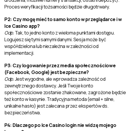
urodzenia, możliwe numery transakcji, ostatni depozyt).
Proces weryfikacji tożsamości będzie długotrwały.
P2: Czy mogę mieć to samo konto w przeglądarce i w
Ice Casino app?
Odp.
Tak, to jedno konto z wieloma punktami dostępu.
Logujesz się tymi samymi danymi. Sesja może być
współdzielona lub niezależna w zależności od
implementacji.
P3: Czy logowanie przez media społecznościowe
(Facebook, Google) jest bezpieczne?
Odp.
Jest wygodne, ale wprowadza zależność od
zewnętrznego dostawcy. Jeśli Twoje konto
społecznościowe zostanie zhakowane, zagrożone będzie
też konto w kasynie. Tradycyjna metoda (email + silne,
unikalne hasło) jest zalecana przez ekspertów ds.
bezpieczeństwa.
P4: Dlaczego po
Ice Casino login
nie widzę mojego