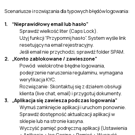
Scenariusze i rozwiązania dla typowych błędów logowania:
“Nieprawidłowy email lub hasło”
Sprawdź wielkość liter (Caps Lock).
Użyj funkcji “Przypomnij hasło”. System wyśle link
resetujący na email rejestracyjny.
Jeśli email nie przychodzi, sprawdź folder SPAM.
„Konto zablokowane / zawieszone”
Powód: wielokrotne błędne logowania,
podejrzenie naruszenia regulaminu, wymagana
weryfikacja KYC.
Rozwiązanie: Skontaktuj się z działem obsługi
klienta (live chat, email) i przygotuj dokumenty.
„Aplikacja się zawiesza podczas logowania”
Wymuś zamknięcie aplikacji i uruchom ponownie.
Sprawdź dostępność aktualizacji aplikacji w
sklepie lub na stronie kasyna.
Wyczyść pamięć podręczną aplikacji (Ustawienia