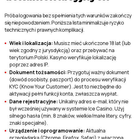
Próba logowania bez spełnienia tych warunków zakończy
się niepowodzeniem. Poniższa lista minimalizuje ryzyko
technicznych i prawnych komplikacji.
Wiek i lokalizacja:
Musisz mieć ukończone 18 lat (lub
wiek zgodny z jurysdykcją) oraz przebywać na
terytorium Polski. Kasyno weryfikuje lokalizację
poprzez adres IP.
Dokument tożsamości:
Przygotuj ważny dokument
(dowód osobisty, paszport) do procesu weryfikacji
KYC (Know Your Customer). Jest to niezbędne do
aktywacji pełni funkcji konta, zwłaszcza wypłat.
Dane rejestracyjne:
Unikalny adres e-mail, który nie
był wcześniej używany w systemie Ice Casino. Użyj
silnego hasła (min. 8 znaków, wielkie/małe litery, cyfry,
znaki specjalne).
Urządzenie i oprogramowanie:
Aktualna
przeglądarka (Chrome, Firefox, Safari) z włączoną