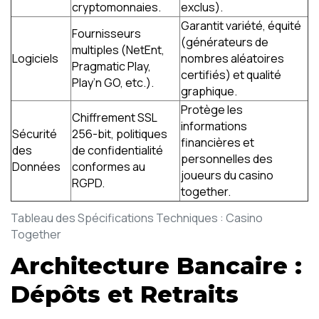
cryptomonnaies.
exclus).
Garantit variété, équité
Fournisseurs
(générateurs de
multiples (NetEnt,
Logiciels
nombres aléatoires
Pragmatic Play,
certifiés) et qualité
Play’n GO, etc.).
graphique.
Protège les
Chiffrement SSL
informations
Sécurité
256-bit, politiques
financières et
des
de confidentialité
personnelles des
Données
conformes au
joueurs du casino
RGPD.
together.
Tableau des Spécifications Techniques : Casino
Together
Architecture Bancaire :
Dépôts et Retraits