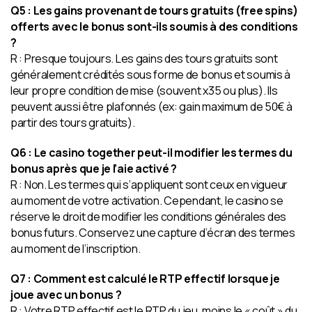
Q5 : Les gains provenant de tours gratuits (free spins)
offerts avec le bonus sont-ils soumis à des conditions
?
R : Presque toujours. Les gains des tours gratuits sont
généralement crédités sous forme de bonus et soumis à
leur propre condition de mise (souvent x35 ou plus). Ils
peuvent aussi être plafonnés (ex: gain maximum de 50€ à
partir des tours gratuits).
Q6 : Le casino together peut-il modifier les termes du
bonus après que je l’aie activé ?
R : Non. Les termes qui s’appliquent sont ceux en vigueur
au moment de votre activation. Cependant, le casino se
réserve le droit de modifier les conditions générales des
bonus futurs. Conservez une capture d’écran des termes
au moment de l’inscription.
Q7 : Comment est calculé le RTP effectif lorsque je
joue avec un bonus ?
R : Votre RTP effectif est le RTP du jeu, moins le « coût » du