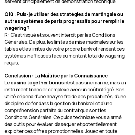
servent principalement de démonstration technique.
Q10 : Puis-je utiliser des stratégies de martingale ou
autres systèmes de paris progressifs pour remplir le
wagering ?
R : C’est risqué et souvent interdit par les Conditions
Générales. De plus, les limites de mise maximales sur les
tables et les limites de votre propre bankroll rendent ces
systèmes inefficaces face au montant total de wagering
requis.
Conclusion : La Maîtrise par la Connaissance
Le
casino together bonus
n’est pas une manne, mais un
instrument financier complexe avec un coût intégré. Son
utilité dépend d’une analyse froide des probabilités, d’une
discipline de fer dans la gestion du bankroll et d’une
compréhension parfaite du contrat que sont les
Conditions Générales. Ce guide technique vous a armé
des outils pour évaluer, disséquer et potentiellement
exploiter ces offres promotionnelles. Jouez en toute