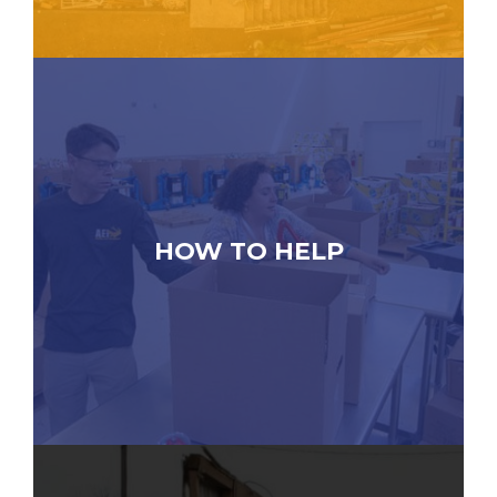
HOW TO HELP