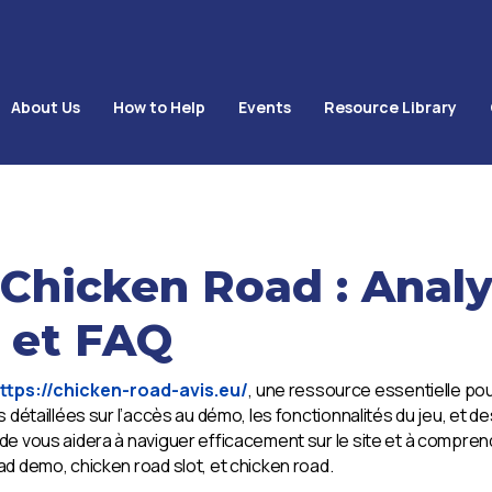
About Us
How to Help
Events
Resource Library
 Chicken Road : Anal
 et FAQ
ttps://chicken-road-avis.eu/
, une ressource essentielle pou
détaillées sur l’accès au démo, les fonctionnalités du jeu, et d
e vous aidera à naviguer efficacement sur le site et à compren
d demo, chicken road slot, et chicken road.