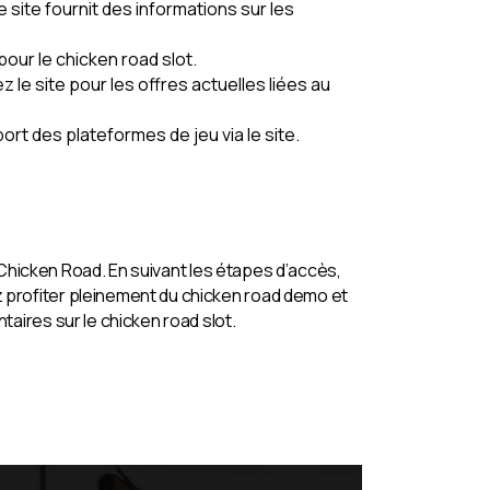
le site fournit des informations sur les
pour le chicken road slot.
le site pour les offres actuelles liées au
rt des plateformes de jeu via le site.
t Chicken Road. En suivant les étapes d’accès,
 profiter pleinement du chicken road demo et
aires sur le chicken road slot.