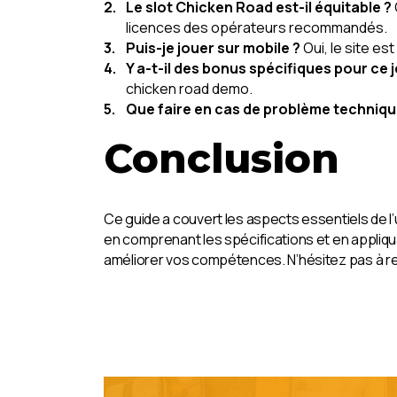
Le slot Chicken Road est-il équitable ?
licences des opérateurs recommandés.
Puis-je jouer sur mobile ?
Oui, le site es
Y a-t-il des bonus spécifiques pour ce j
chicken road demo.
Que faire en cas de problème techniqu
Conclusion
Ce guide a couvert les aspects essentiels de l’
en comprenant les spécifications et en appliq
améliorer vos compétences. N’hésitez pas à rev