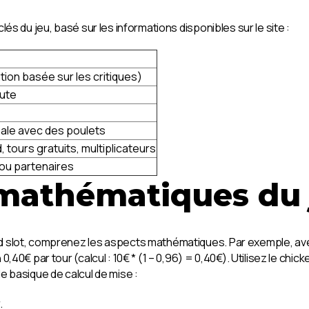
lés du jeu, basé sur les informations disponibles sur le site :
ion basée sur les critiques)
ute
ale avec des poulets
 tours gratuits, multiplicateurs
e ou partenaires
 mathématiques du 
d slot, comprenez les aspects mathématiques. Par exemple, ave
0,40€ par tour (calcul : 10€ * (1 – 0,96) = 0,40€). Utilisez le ch
e basique de calcul de mise :
.