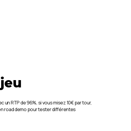
jeu
c un RTP de 96%, si vous misez 10€ par tour,
icken road demo pour tester différentes