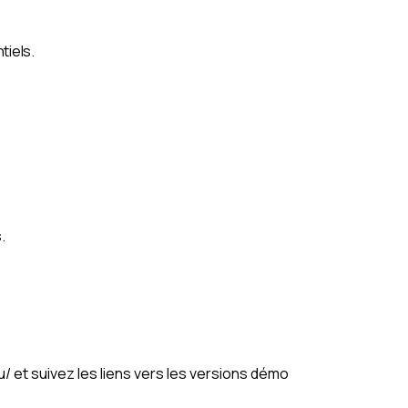
tiels.
.
u/ et suivez les liens vers les versions démo