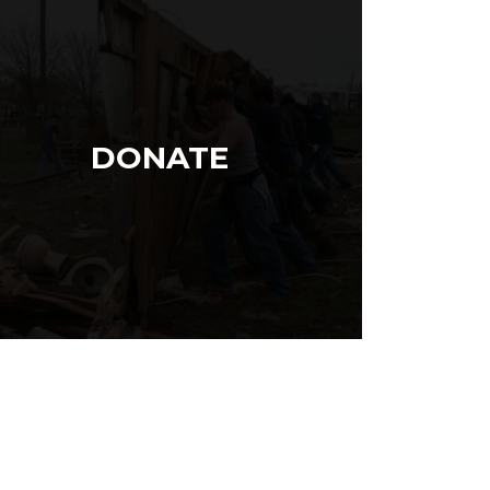
DONATE