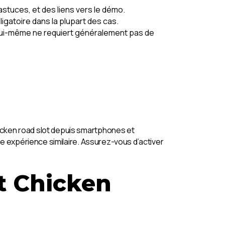
 astuces, et des liens vers le démo.
igatoire dans la plupart des cas.
e lui-même ne requiert généralement pas de
hicken road slot depuis smartphones et
 une expérience similaire. Assurez-vous d’activer
ot Chicken