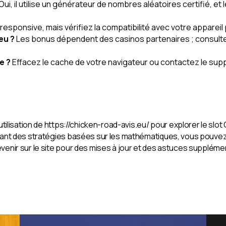
Oui, il utilise un générateur de nombres aléatoires certifié, et 
t responsive, mais vérifiez la compatibilité avec votre appareil 
eu ?
Les bonus dépendent des casinos partenaires ; consultez 
e ?
Effacez le cache de votre navigateur ou contactez le suppo
utilisation de https://chicken-road-avis.eu/ pour explorer le slo
uant des stratégies basées sur les mathématiques, vous pouvez
enir sur le site pour des mises à jour et des astuces supplément