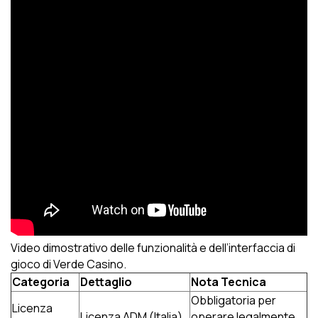
Video dimostrativo delle funzionalità e dell’interfaccia di
gioco di Verde Casino.
Categoria
Dettaglio
Nota Tecnica
Obbligatoria per
Licenza
Licenza ADM (Italia)
operare legalmente