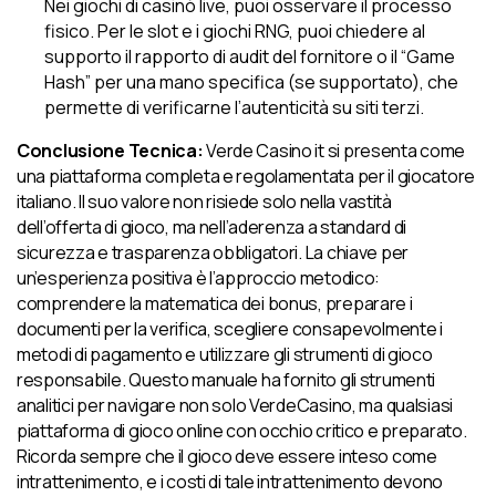
Nei giochi di casinò live, puoi osservare il processo
fisico. Per le slot e i giochi RNG, puoi chiedere al
supporto il rapporto di audit del fornitore o il “Game
Hash” per una mano specifica (se supportato), che
permette di verificarne l’autenticità su siti terzi.
Conclusione Tecnica:
Verde Casino it si presenta come
una piattaforma completa e regolamentata per il giocatore
italiano. Il suo valore non risiede solo nella vastità
dell’offerta di gioco, ma nell’aderenza a standard di
sicurezza e trasparenza obbligatori. La chiave per
un’esperienza positiva è l’approccio metodico:
comprendere la matematica dei bonus, preparare i
documenti per la verifica, scegliere consapevolmente i
metodi di pagamento e utilizzare gli strumenti di gioco
responsabile. Questo manuale ha fornito gli strumenti
analitici per navigare non solo VerdeCasino, ma qualsiasi
piattaforma di gioco online con occhio critico e preparato.
Ricorda sempre che il gioco deve essere inteso come
intrattenimento, e i costi di tale intrattenimento devono