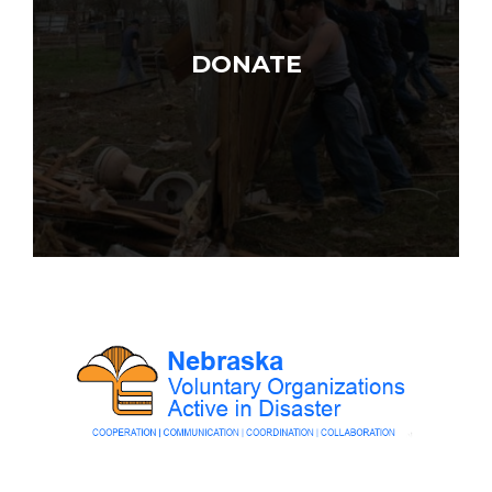
DONATE