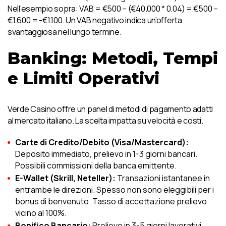
Nell’esempio sopra: VAB = €500 – (€40.000 * 0.04) = €500 –
€1.600 = -€1.100. Un VAB negativo indica un’offerta
svantaggiosa nel lungo termine.
Banking: Metodi, Tempi
e Limiti Operativi
Verde Casino offre un panel di metodi di pagamento adatti
al mercato italiano. La scelta impatta su velocità e costi.
Carte di Credito/Debito (Visa/Mastercard):
Deposito immediato, prelievo in 1-3 giorni bancari.
Possibili commissioni della banca emittente.
E-Wallet (Skrill, Neteller):
Transazioni istantanee in
entrambe le direzioni. Spesso non sono eleggibili per i
bonus di benvenuto. Tasso di accettazione prelievo
vicino al 100%.
Bonifico Bancario:
Prelievo in 3-5 giorni lavorativi.