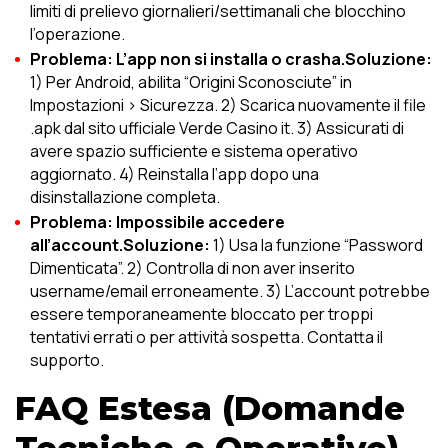
limiti di prelievo giornalieri/settimanali che blocchino
l’operazione.
Problema: L’app non si installa o crasha.
Soluzione:
1) Per Android, abilita “Origini Sconosciute” in
Impostazioni > Sicurezza. 2) Scarica nuovamente il file
.apk dal sito ufficiale Verde Casino it. 3) Assicurati di
avere spazio sufficiente e sistema operativo
aggiornato. 4) Reinstalla l’app dopo una
disinstallazione completa.
Problema: Impossibile accedere
all’account.
Soluzione:
1) Usa la funzione “Password
Dimenticata”. 2) Controlla di non aver inserito
username/email erroneamente. 3) L’account potrebbe
essere temporaneamente bloccato per troppi
tentativi errati o per attività sospetta. Contatta il
supporto.
FAQ Estesa (Domande