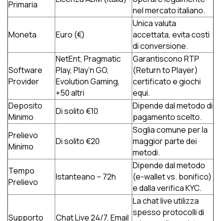
Primaria
nel mercato italiano.
Unica valuta
Moneta
Euro (€)
accettata, evita costi
di conversione.
NetEnt, Pragmatic
Garantiscono RTP
Software
Play, Play’n GO,
(Return to Player)
Provider
Evolution Gaming,
certificato e giochi
+50 altri
equi.
Deposito
Dipende dal metodo di
Di solito €10
Minimo
pagamento scelto.
Soglia comune per la
Prelievo
Di solito €20
maggior parte dei
Minimo
metodi.
Dipende dal metodo
Tempo
Istanteano – 72h
(e-wallet vs. bonifico)
Prelievo
e dalla verifica KYC.
La chat live utilizza
spesso protocolli di
Supporto
Chat Live 24/7, Email