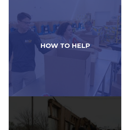
HOW TO HELP