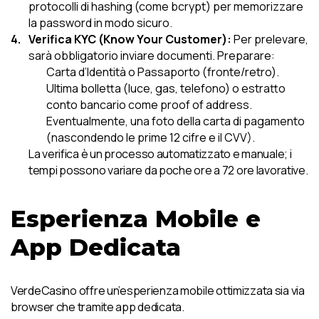
protocolli di hashing (come bcrypt) per memorizzare
la password in modo sicuro.
Verifica KYC (Know Your Customer):
Per prelevare,
sarà obbligatorio inviare documenti. Preparare:
Carta d’Identità o Passaporto (fronte/retro).
Ultima bolletta (luce, gas, telefono) o estratto
conto bancario come proof of address.
Eventualmente, una foto della carta di pagamento
(nascondendo le prime 12 cifre e il CVV).
La verifica è un processo automatizzato e manuale; i
tempi possono variare da poche ore a 72 ore lavorative.
Esperienza Mobile e
App Dedicata
VerdeCasino offre un’esperienza mobile ottimizzata sia via
browser che tramite app dedicata.